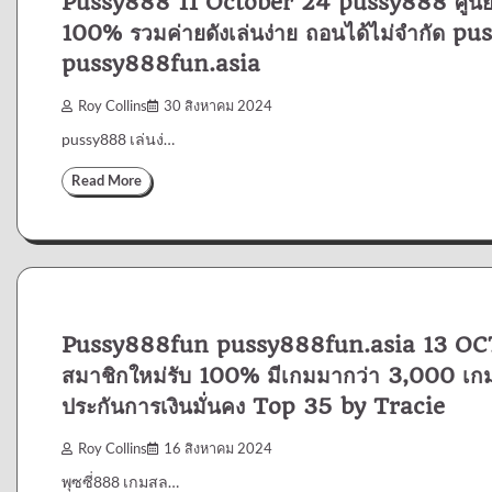
Pussy888 11 October 24 pussy888 ศูนย์รว
100% รวมค่ายดังเล่นง่าย ถอนได้ไม่จำกัด pu
pussy888fun.asia
Roy Collins
30 สิงหาคม 2024
pussy888 เล่นง่…
Read More
Pussy888fun pussy888fun.asia 13 OCT
สมาชิกใหม่รับ 100% มีเกมมากว่า 3,000 เกม
ประกันการเงินมั่นคง Top 35 by Tracie
Roy Collins
16 สิงหาคม 2024
พุซซี่888 เกมสล…