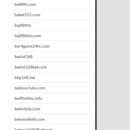
ba88th.com
babet555.com
baj88thb
baj88thbz.com
bar4game24hr.com
baslot168
baslot168bet.com
bbp168.me
betboxclubs.com
betflixtikto.info
betm4vip.com
betwin6666.com
betworld369hot.com