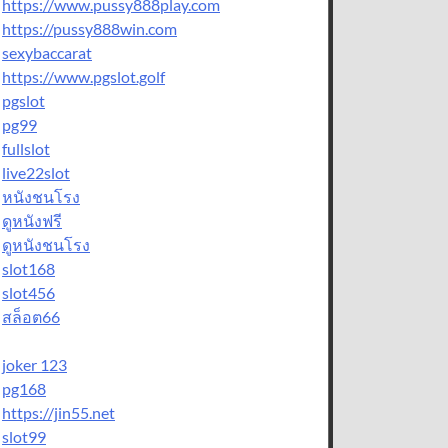
https://www.pussy888play.com
https://pussy888win.com
sexybaccarat
https://www.pgslot.golf
pgslot
pg99
fullslot
live22slot
หนังชนโรง
ดูหนังฟรี
ดูหนังชนโรง
slot168
slot456
สล็อต66
joker 123
pg168
https://jin55.net
slot99