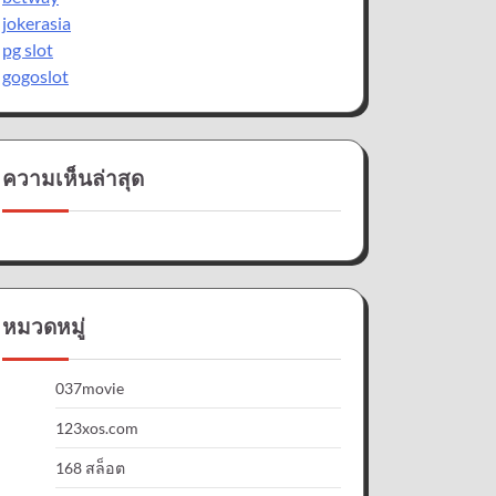
jokerasia
pg slot
gogoslot
ความเห็นล่าสุด
หมวดหมู่
037movie
123xos.com
168 สล็อต