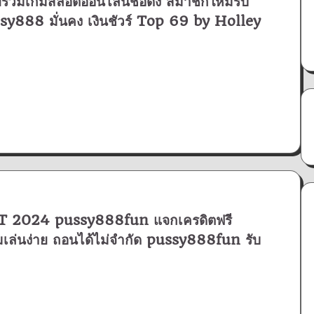
มเกมสล็อตออนไลน์ชื่อดัง สมาชิกใหม่รับ
ssy888 มั่นคง เงินชัวร์ Top 69 by Holley
 2024 pussy888fun แจกเครดิตฟรี
เล่นง่าย ถอนได้ไม่จำกัด pussy888fun รับ