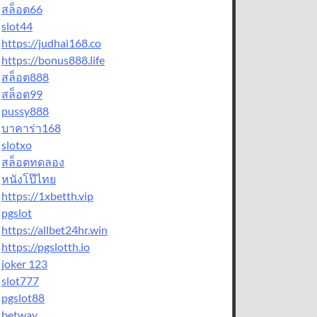
สล็อต66
slot44
https://judhai168.co
https://bonus888.life
สล็อต888
สล็อต99
pussy888
บาคาร่า168
slotxo
สล็อตทดลอง
หนังโป๊ไทย
https://1xbetth.vip
pgslot
https://allbet24hr.win
https://pgslotth.io
joker 123
slot777
pgslot88
betway