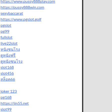
https://www.pussy888play.com
https://pussy888win.com
sexybaccarat
https://www.pgslot.golf
pgslot
pg99
fullslot
live22slot
หนังชนโรง
ดูหนังฟรี
ดูหนังชนโรง
slot168
slot456
สล็อต66
joker 123
pg168
https://jin55.net
slot99