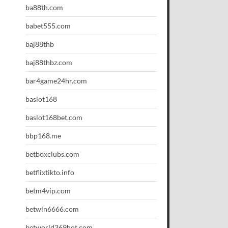
ba88th.com
babet555.com
baj88thb
baj88thbz.com
bar4game24hr.com
baslot168
baslot168bet.com
bbp168.me
betboxclubs.com
betflixtikto.info
betm4vip.com
betwin6666.com
betworld369hot.com