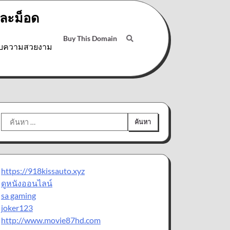
และม็อด
Buy This Domain
ค้นพบความสวยงาม
ค้นหา
สำหรับ:
https://918kissauto.xyz
ดูหนังออนไลน์
sa gaming
joker123
http://www.movie87hd.com