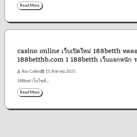
Read More
casino online เว็บเปิดใหม่ 188betth ทดล
188betthb.com 1 188betth เว็บแจกหนัก รว
Roy Collins
15 สิงหาคม 2025
188bet เว็บไซต์…
Read More