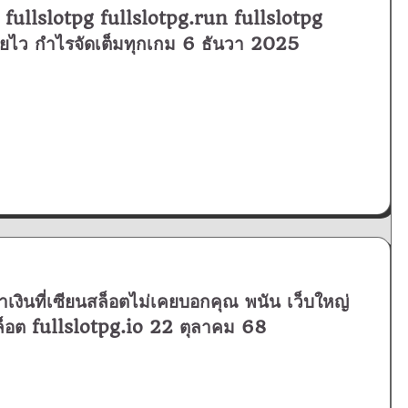
s fullslotpg fullslotpg.run fullslotpg
วรวยไว กำไรจัดเต็มทุกเกม 6 ธันวา 2025
เงินที่เซียนสล็อตไม่เคยบอกคุณ พนัน เว็บใหญ่
ล็อต fullslotpg.io 22 ตุลาคม 68