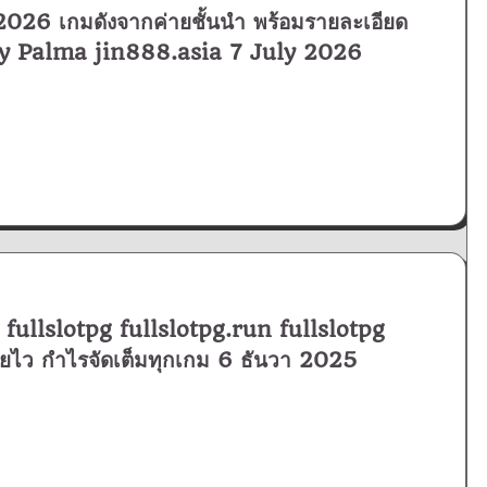
2026 เกมดังจากค่ายชั้นนำ พร้อมรายละเอียด
9 by Palma jin888.asia 7 July 2026
s fullslotpg fullslotpg.run fullslotpg
วรวยไว กำไรจัดเต็มทุกเกม 6 ธันวา 2025