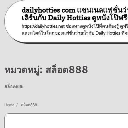
Skip
dailyhotties com แชนเนลแฟชั่นว่
to
เลิร์นกับ Daily Hotties ดูหนังโป๊ฟร
content
https://dailyhotties.net ช่องทางดูหนังโป๊ที่คนต้องรู
และสไตล์ในโลกของแฟชั่นว่ายน้ำกับ Daily Hotties ที่จ
หมวดหมู่:
สล็อต888
สล็อต888
Home
สล็อต888