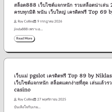
สล็อต888 เว็บไซต์แจกหนัก รวมสล็อตน่าเล่น 
ครบทุกมิติ พนัน เว็บใหญ่ เครดิตฟรี Top 6
Roy Collins
9 กรกฎาคม 2026
jinda888 เพราะอ…
Read More
เว็บแม่ pgslot เครดิตฟรี Top 89 by Nikla
เว็บไซต์แจกหนัก สล็อตแตกง่ายที่สุด เล่นแล้
casino
Roy Collins
27 พฤศจิกายน 2025
บันเทิงใจกับเกม…