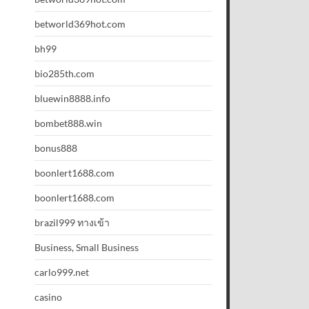
betworld369hot.com
bh99
bio285th.com
bluewin8888.info
bombet888.win
bonus888
boonlert1688.com
boonlert1688.com
brazil999 ทางเข้า
Business, Small Business
carlo999.net
casino