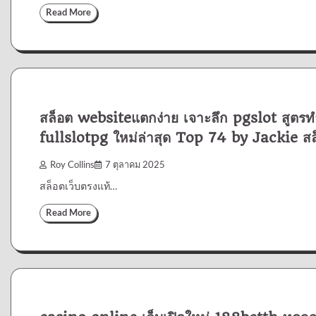
Read More
สล็อต websiteแตกง่าย เจาะลึก pgslot สูตรทำ
fullslotpg ใหม่ล่าสุด Top 74 by Jackie ส
Roy Collins
7 ตุลาคม 2025
สล็อตเว็บตรงแท้…
Read More