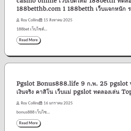
casino online เว็บเปิดใหม่ 188betth ทดล
188betthb.com 1 188betth เว็บแจกหนัก รว
Roy Collins
15 สิงหาคม 2025
188bet เว็บไซต์…
Read More
Pgslot Bonus888.life 9 ก.พ. 25 pgslot we
เงินจริง คาสิโน เว็บแม่ pgslot ทดลองเล่น 
Roy Collins
16 มกราคม 2025
bonus888 เว็บไซ…
Read More