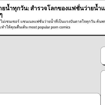
ายน้ำทุกวัน: สำรวจโลกของแฟชั่นว่ายน้ำ
ีๆ
้ ดูฟรีไม่เซนเซอร์ แชนเนลแฟชั่นว่ายน้ำที่เป็นแรงบันดาลใจทุกวัน 
ะทำให้คุณตื่นเต้น most popular porn comics