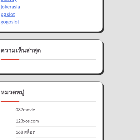
jokerasia
pg slot
gogoslot
ความเห็นล่าสุด
หมวดหมู่
037movie
123xos.com
168 สล็อต