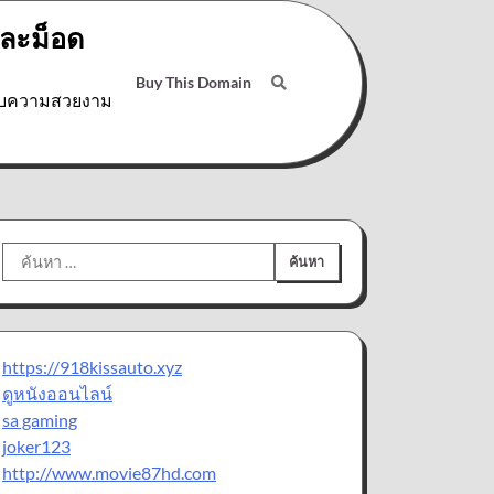
และม็อด
Buy This Domain
ค้นพบความสวยงาม
ค้นหา
สำหรับ:
https://918kissauto.xyz
ดูหนังออนไลน์
sa gaming
joker123
http://www.movie87hd.com