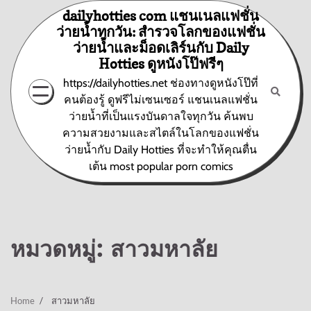
Skip
dailyhotties com แชนเนลแฟชั่น
to
ว่ายน้ำทุกวัน: สำรวจโลกของแฟชั่น
content
ว่ายน้ำและม็อดเลิร์นกับ Daily
Hotties ดูหนังโป๊ฟรีๆ
https://dailyhotties.net ช่องทางดูหนังโป๊ที่
คนต้องรู้ ดูฟรีไม่เซนเซอร์ แชนเนลแฟชั่น
ว่ายน้ำที่เป็นแรงบันดาลใจทุกวัน ค้นพบ
ความสวยงามและสไตล์ในโลกของแฟชั่น
ว่ายน้ำกับ Daily Hotties ที่จะทำให้คุณตื่น
เต้น most popular porn comics
หมวดหมู่:
สาวมหาลัย
Home
สาวมหาลัย