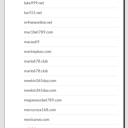
luke999.net
lux555.net
m4newonline.net
mac1bet789.com
macau69
marinapluss.com
mario678.club
mario678.club
meekin365day.com
meekin365day.com
megawaysbet789.com
mercyrosa168.com
mexicanoo.com