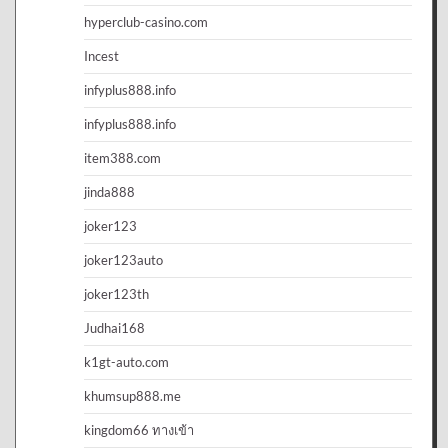
hyperclub-casino.com
Incest
infyplus888.info
infyplus888.info
item388.com
jinda888
joker123
joker123auto
joker123th
Judhai168
k1gt-auto.com
khumsup888.me
kingdom66 ทางเข้า