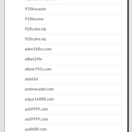
918kissauto
918kissme
928coins.vip
928coins.vip
aden168ss.com
allbet24hr
allone745s.com
alot666
ambnovabet.com
argus16888.com
asb9999.com
asb9999.com
audi688.com