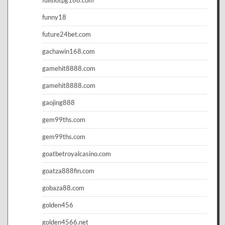
funny18
future24bet.com
gachawin168.com
gamehit8888.com
gamehit8888.com
gaojing888
gem99ths.com
gem99ths.com
goatbetroyalcasino.com
goatza888fin.com
gobaza88.com
golden456
golden4566.net