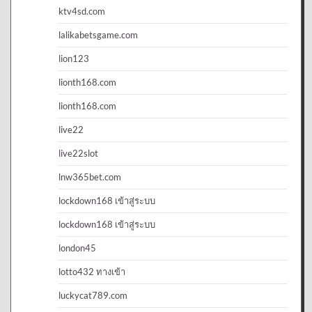
ktv4sd.com
lalikabetsgame.com
lion123
lionth168.com
lionth168.com
live22
live22slot
lnw365bet.com
lockdown168 เข้าสู่ระบบ
lockdown168 เข้าสู่ระบบ
london45
lotto432 ทางเข้า
luckycat789.com