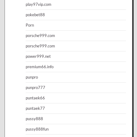
play97vip.com
pokebet88
Porn
porsche999.com
porsche999.com
power999.net
premium66.info
punpro
punpro777
puntaek66
puntaek77
pussy888
pussy888fun