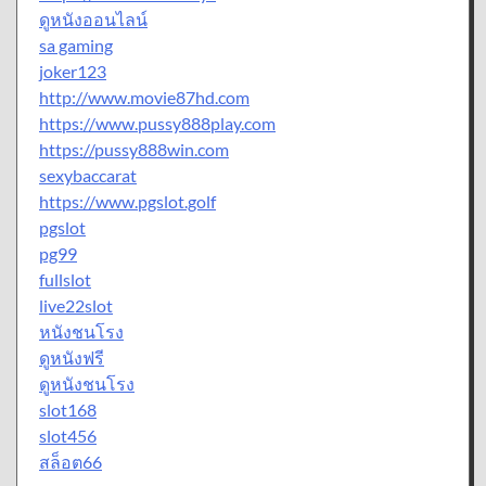
ดูหนังออนไลน์
sa gaming
joker123
http://www.movie87hd.com
https://www.pussy888play.com
https://pussy888win.com
sexybaccarat
https://www.pgslot.golf
pgslot
pg99
fullslot
live22slot
หนังชนโรง
ดูหนังฟรี
ดูหนังชนโรง
slot168
slot456
สล็อต66