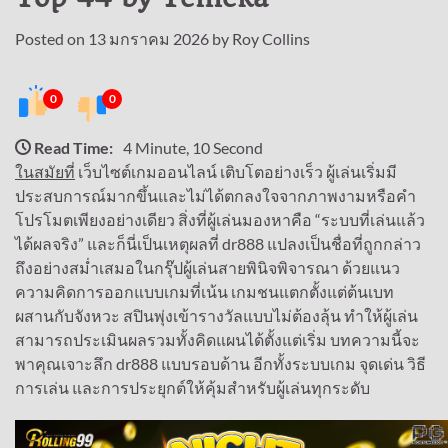
Posted on
13 มกราคม 2026
by
Roy Collins
0
0
Read Time:
4 Minute, 10 Second
ในสมัยที่
เว็บไซต์เกมออนไลน์ เติบโตอย่างเร็ว ผู้เล่นเริ่มมี
ประสบการณ์มากขึ้นและไม่ได้ตกลงใจจากภาพงามหรือคำ
โปรโมตเพียงอย่างเดียว สิ่งที่ผู้เล่นมองหาคือ “ระบบที่เล่นแล้ว
ได้ผลจริง” และก็นี่เป็นเหตุผลที่ dr888 แปลงเป็นชื่อที่ถูกกล่าว
ถึงอย่างสม่ำเสมอในกรุ๊ปผู้เล่นสายพินิจพิจารณา ด้วยแนว
ความคิดการออกแบบเกมที่เน้น เกมชนแตกตั้งแต่ต้นเบท
ผสานกับจังหวะ สปินพุ่งเข้ารางวัลแบบไม่ต้องลุ้น ทำให้ผู้เล่น
สามารถประเมินผลรวมทั้งคิดแผนได้ตั้งแต่เริ่ม บทความนี้จะ
พาคุณเจาะลึก dr888 แบบรอบด้าน อีกทั้งระบบเกม จุดเด่น วิธี
การเล่น และการประยุกต์ให้คุ้มสำหรับผู้เล่นทุกระดับ