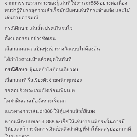
จากการรวบรวมทางของผู้เล่นที่ใช้งาน dr888 อย่างต่อเนื่อง
พบว่าผู้ที่บรรลุความสำเร็จมักมีแผนเล่นที่กระจ่างแจ้ง และไม่
เล่นตามอารมณ์
กรณีศึกษา: เล่นสั้น ประเมินผลไว
ตั้งงบต่อรอบอย่างชัดเจน
เลือกเกมแนว สปินพุ่งเข้ารางวัลแบบไม่ต้องลุ้น
ได้กำไรตามเป้าแล้วหยุดในทันที
กรณีศึกษา:
ลุ้นผลกำไรก้อนเดียวจบ
เลือกเกมที่ รีลเรียงตัวจ่ายหนักทุกช่อง
รอคอยจังหวะเกมเปิดก่อนเพิ่มเบท
ไม่ฝ่าฝืนเล่นเมื่อจังหวะเริ่มตก
แนวทางการเล่น dr888 ให้คุ้มค่าแล้วก็ยืนยง
หากแม้ระบบของ dr888 จะเอื้อให้เล่นง่าย แม้กระนั้นการมี
วินัยและก็การจัดการเงินเป็นสิ่งสำคัญที่ทำให้ผลสรุปออกมาดี
ในระยะยาว