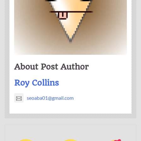
About Post Author
Roy Collins
seoaba01@gmail.com