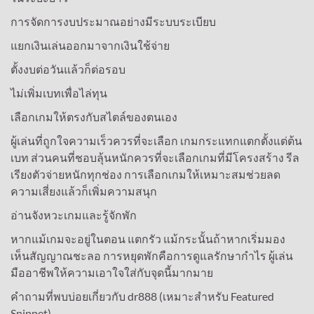
การจัดการงบประมาณอย่างมีระบบระเบียบ
แยกเงินเล่นออกมาจากเงินใช้จ่าย
ตั้งงบต่อวันแล้วก็ต่อรอบ
ไม่เพิ่มเบทเพื่อไล่ทุน
เลือกเกมให้ตรงกับสไตล์ของตนเอง
ผู้เล่นที่ถูกใจความเร็วควรที่จะเลือก เกมกระแทกแตกตั้งแต่ต้น
เบท ส่วนคนที่ชอบลุ้นหนักควรที่จะเลือกเกมที่มีโครงสร้าง รีล
เรียงตัวจ่ายหนักทุกช่อง การเลือกเกมให้เหมาะสมช่วยลด
ความเสี่ยงแล้วก็เพิ่มความสนุก
อ่านจังหวะเกมและรู้จักพัก
หากแม้เกมจะอยู่ในตอน แตกรัว แม้กระนั้นถ้าหากเริ่มมอง
เห็นสัญญาณชะลอ การหยุดพักคือการดูแลรักษากำไร ผู้เล่น
มืออาชีพให้ความเอาใจใส่กับจุดนี้มากมาย
คำถามที่พบบ่อยเกี่ยวกับ dr888 (เหมาะสำหรับ Featured
Snippet)