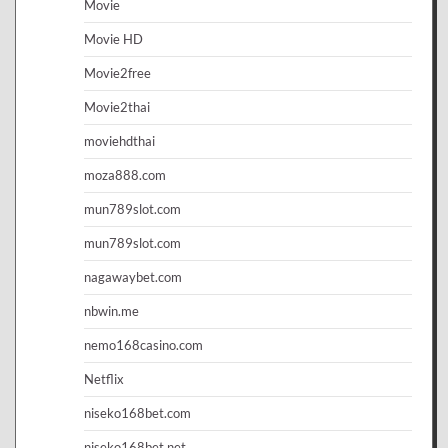
Movie
Movie HD
Movie2free
Movie2thai
moviehdthai
moza888.com
mun789slot.com
mun789slot.com
nagawaybet.com
nbwin.me
nemo168casino.com
Netflix
niseko168bet.com
niseko168bet.net