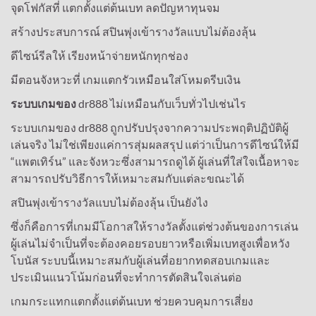
จุดโฟกัสที่ แตกตั้งแต่ต้นเบท ลดปัญหาทุนจม
สร้างประสบการณ์ สปินพุ่งเข้ารางวัลแบบไม่ต้องลุ้น
ดีไซน์รีลให้ เรียงหน้าจ่ายหนักทุกช่อง
มีตอนจังหวะที่ เกมแตกรัวเหมือนใส่โหมดรีบเงิน
ระบบเกมของ
dr888 ไม่เหมือนกับเว็บทั่วไปเช่นไร
ระบบเกมของ dr888 ถูกปรับปรุงจากความประพฤติปฏิบัติผู้
เล่นจริง ไม่ใช่เพียงแค่การสุ่มผลสรุป แต่ว่าเป็นการดีไซน์ให้มี
“แพตเทิร์น” และจังหวะซึ่งสามารถดูได้ ผู้เล่นที่ใส่ใจเนื้อหาจะ
สามารถปรับวิธีการให้เหมาะสมกับแต่ละขณะได้
สปินพุ่งเข้ารางวัลแบบไม่ต้องลุ้น เป็นยังไง
ซึ่งก็คือการที่เกมมีโอกาสให้รางวัลตั้งแต่ช่วงต้นของการเล่น
ผู้เล่นไม่จำเป็นที่จะต้องคอยรอบยาวหรือเพิ่มเบทสูงเพื่อหวัง
โบนัส ระบบนี้เหมาะสมกับผู้เล่นที่อยากทดสอบเกมและ
ประเมินแนวโน้มก่อนที่จะทำการตัดสินใจเล่นต่อ
เกมกระแทกแตกตั้งแต่ต้นเบท ช่วยควบคุมการเสี่ยง