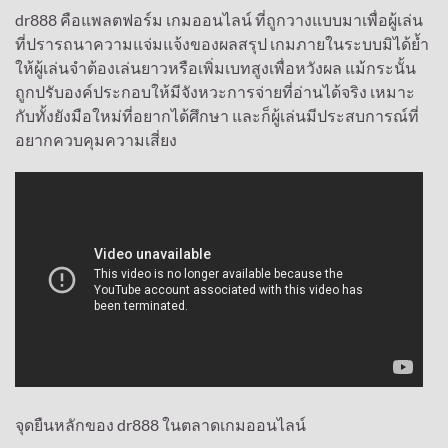
dr888 คือแพลตฟอร์ม เกมออนไลน์ ที่ถูกวางแบบมาเพื่อผู้เล่น
ที่ปรารถนาความแจ่มแจ้งของผลสรุป เกมภายในระบบมิได้ย้ำ
ให้ผู้เล่นจำต้องเล่นยาวหรือเพิ่มเบทสูงเพื่อหวังผล แม้กระนั้น
ถูกปรับองค์ประกอบให้มีจังหวะการจ่ายที่อ่านได้จริง เหมาะ
กับทั้งยังมือใหม่ที่อยากได้ศึกษา และก็ผู้เล่นมีประสบการณ์ที่
อยากควบคุมความเสี่ยง
จุดยืนหลักของ dr888 ในตลาดเกมออนไลน์