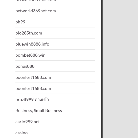
betworld369hot.com
bh99
bio285th.com
bluewin8888.info
bombet888.win
bonus888
boonlert1688.com
boonlert1688.com
brazil999 ทางเข้า
Business, Small Business
carlo999.net
casino