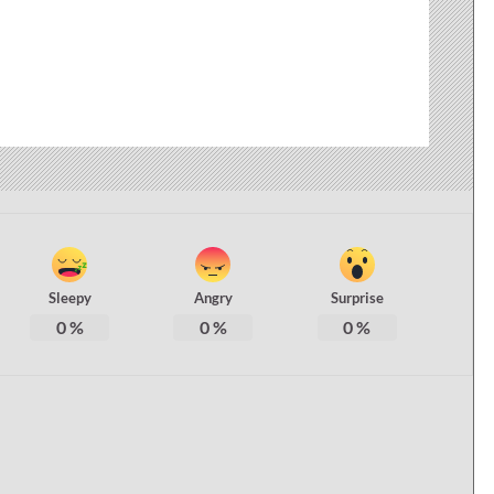
Sleepy
Angry
Surprise
0
%
0
%
0
%