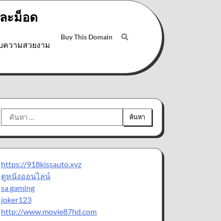
และม็อด
Buy This Domain
ค้นพบความสวยงาม
ค้นหา
สำหรับ:
https://918kissauto.xyz
ดูหนังออนไลน์
sa gaming
joker123
http://www.movie87hd.com