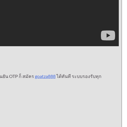
ืนยัน OTP ก็ สมัคร
goatza888
ได้ทันที ระบบรองรับทุก