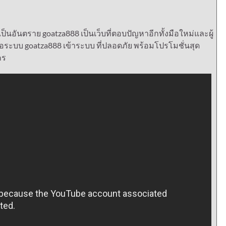
่เป็นอันตราย goatza888 เป็นเว็บที่ตอบปัญหาอีกทั้งมือใหม่และผู้
หรือระบบ goatza888 เข้าระบบ ที่ปลอดภัย พร้อมโปรโมชั่นสุด
คร