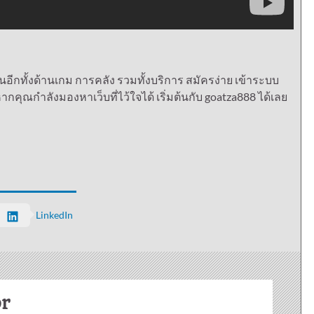
นอีกทั้งด้านเกม การคลัง รวมทั้งบริการ สมัครง่าย เข้าระบบ
หากคุณกำลังมองหาเว็บที่ไว้ใจได้ เริ่มต้นกับ goatza888 ได้เลย
LinkedIn
or