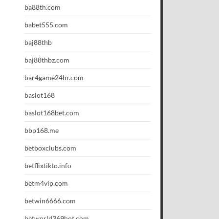
ba88th.com
babet555.com
baj88thb
baj88thbz.com
bar4game24hr.com
baslot168
baslot168bet.com
bbp168.me
betboxclubs.com
betflixtikto.info
betm4vip.com
betwin6666.com
betworld369hot.com