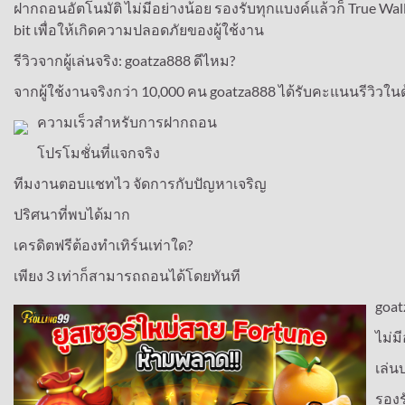
ฝากถอนอัตโนมัติ ไม่มีอย่างน้อย รองรับทุกแบงค์แล้วก็ True Wa
bit เพื่อให้เกิดความปลอดภัยของผู้ใช้งาน
รีวิวจากผู้เล่นจริง: goatza888 ดีไหม?
จากผู้ใช้งานจริงกว่า 10,000 คน goatza888 ได้รับคะแนนรีวิวใน
ความเร็วสำหรับการฝากถอน
โปรโมชั่นที่แจกจริง
ทีมงานตอบแชทไว จัดการกับปัญหาเจริญ
ปริศนาที่พบได้มาก
เครดิตฟรีต้องทำเทิร์นเท่าใด?
เพียง 3 เท่าก็สามารถถอนได้โดยทันที
goat
ไม่ม
เล่น
รองร