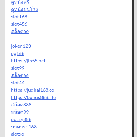
ดูหนังฟรี
ดูหนังชนโรง
slot168
slot456
สล็อต66
joker 123
pg168
https://jin55.net
slot99
สล็อต66
slot44
https://judhai168.co
https://bonus888.life
สล็อต888
สล็อต99
pussy888
บาคาร่า168
slotxo