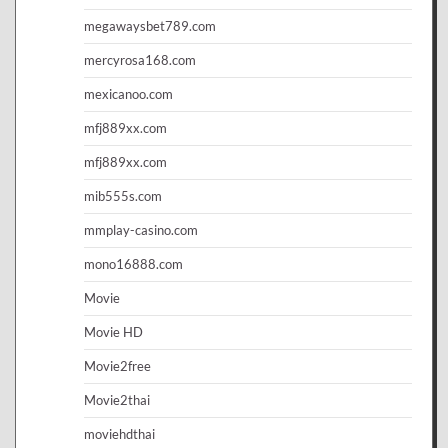
megawaysbet789.com
mercyrosa168.com
mexicanoo.com
mfj889xx.com
mfj889xx.com
mib555s.com
mmplay-casino.com
mono16888.com
Movie
Movie HD
Movie2free
Movie2thai
moviehdthai