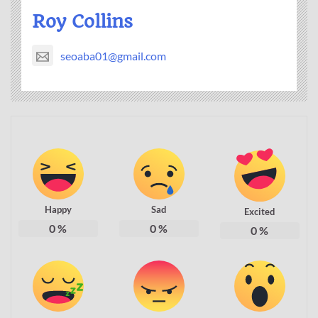
Roy Collins
seoaba01@gmail.com
Happy
Sad
Excited
0
%
0
%
0
%