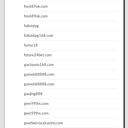
fox689ok.com
fox689ok.com
fullslotpg
fullslotpg168.com
funny18
future24bet.com
gachawin168.com
gamehit8888.com
gamehit8888.com
gaojing888
gem99ths.com
gem99ths.com
goatbetroyalcasino.com