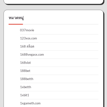
หมวดหมู่
037movie
123xos.com
168 สล็อต
1688vegasx.com
168slot
188bet
188betth
1xbetth
1xbit1
1xgameth.com