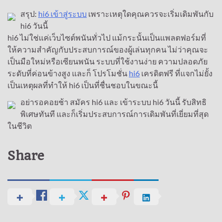
สรุป:
hi6 เข้าสู่ระบบ
เพราะเหตุใดคุณควรจะเริ่มเดิมพันกับ
hi6 วันนี้
hi6 ไม่ใช่แค่เว็บไซต์พนันทั่วไป แม้กระนั้นเป็นแพลตฟอร์มที่
ให้ความสำคัญกับประสบการณ์ของผู้เล่นทุกคน ไม่ว่าคุณจะ
เป็นมือใหม่หรือเซียนพนัน ระบบที่ใช้งานง่าย ความปลอดภัย
ระดับที่ค่อนข้างสูง และก็ โปรโมชั่น
hi6
เครดิตฟรี ที่แจกไม่ยั้ง
เป็นเหตุผลที่ทำให้ hi6 เป็นที่ชื่นชอบในขณะนี้
อย่ารอคอยช้า สมัคร hi6 และ เข้าระบบ hi6 วันนี้ รับสิทธิ
พิเศษทันที และก็เริ่มประสบการณ์การเดิมพันที่เยี่ยมที่สุด
ในชีวิต
Share