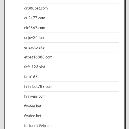
dr888bet.com
du2477.com
ek4567.com
enjoy24.fun
erisauto.site
etbet16888.com
fafa 123 slot
faro168
finfinbet789.com
finnivips.com
fiwdee.bet
fiwdee.bet
fortune99vip.com