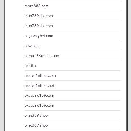
moza888.com
mun789slot.com
mun789slot.com
nagawaybet.com
nbwin.me
nemo168casino.com
Netflix
niseko168bet.com
niseko168bet.net
okcasino159.com
okcasino159.com
omg369.shop
omg369.shop