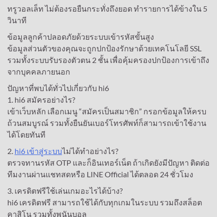
ทรูวอลเล็ท ไม่ต้องรอยืนกระทั่งถึงยอด ทำรายการได้ข้างใน 5
วินาที
ข้อมูลลูกค้าปลอดภัยด้วยระบบเข้ารหัสขั้นสูง
ข้อมูลส่วนตัวของคุณจะถูกปกป้องรักษาด้วยเทคโนโลยี SSL
รวมทั้งระบบรับรองตัวตน 2 ชั้น เพื่อคุ้มครองปกป้องการเข้าถึง
จากบุคคลภายนอก
ปัญหาที่พบได้ทั่วไปเกี่ยวกับ hi6
1. hi6 สมัครอย่างไร?
เข้าเว็บหลัก เลือกเมนู “สมัครเป็นสมาชิก” กรอกข้อมูลให้ครบ
ถ้วนสมบูรณ์ รวมทั้งยืนยันเบอร์โทรศัพท์ก็สามารถเข้าใช้งาน
ได้โดยทันที
2.
hi6 เข้าสู่ระบบ
ไม่ได้ทำอย่างไร?
ตรวจทานรหัส OTP และก็อินเทอร์เน็ต ถ้าเกิดยังมีปัญหา ติดต่อ
ทีมงานผ่านแชทสดหรือ LINE Official ได้ตลอด 24 ชั่วโมง
3. เครดิตฟรีใช้เล่นเกมอะไรได้บ้าง?
hi6 เครดิตฟรี สามารถใช้ได้กับทุกเกมในระบบ รวมถึงสล็อต
คาสิโน รวมทั้งพนันบอล