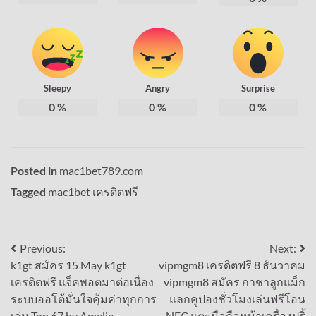
Sleepy
Angry
Surprise
0
%
0
%
0
%
Posted in
mac1bet789.com
Tagged
mac1bet เครดิตฟรี
แนะแนว
Previous:
Next:
k1gt สมัคร 15 May k1gt
vipmgm8 เครดิตฟรี 8 ธันวาคม
เรื่อง
เครดิตฟรี แจ็คพอตมาต่อเนื่อง
vipmgm8 สมัคร กาชาลูกแม็ก
ระบบออโต้มั่นใจคุ้มค่าทุกการ
แลกคูปองชั่วโมงเล่นฟรีโอน
เล่น Top 67 by Amelie
NFC แตะมือถือหน้าเครื่องปริ้