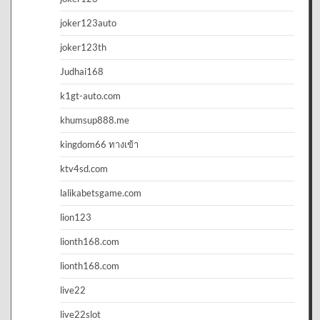
joker123auto
joker123th
Judhai168
k1gt-auto.com
khumsup888.me
kingdom66 ทางเข้า
ktv4sd.com
lalikabetsgame.com
lion123
lionth168.com
lionth168.com
live22
live22slot