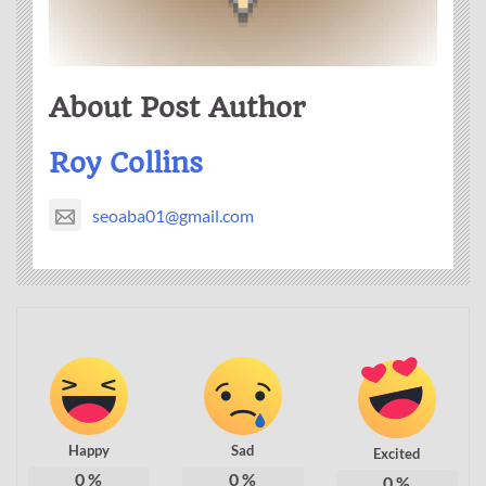
About Post Author
Roy Collins
seoaba01@gmail.com
Happy
Sad
Excited
0
%
0
%
0
%