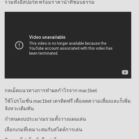
รวมทั้งอีสปอร์ต พร้อมราคาน้ำที่ชอบธรรม
กลเม็ดแนวทางการทำผลกำไรจาก mac1bet
ใช้โปรโมชั่น mac1bet เครดิตฟรี เพื่อลดความเสี่ยงและก็เพิ่ม
จังหวะเดิมพัน
กำหนดงบประมาณรวมทั้งวางแผนเล่น
เลือกเกมที่เหมาะสมกับสไตล์การเล่น