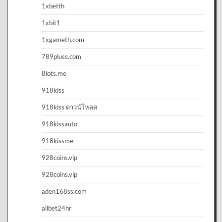
1xbetth
1xbit1
1xgameth.com
789pluss.com
8lots.me
918kiss
918kiss ดาวน์โหลด
918kissauto
918kissme
928coins.vip
928coins.vip
aden168ss.com
allbet24hr