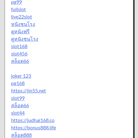
pg99
fullslot
live22slot
หนังชนโรง
ดูหนังฟรี
ดูหนังชนโรง
slot168
slot456
สล็อต66
joker 123
pg168
https://jin55.net
slot99
สล็อต66
slot44
https://judhai168.co
https://bonus888.life
สล็อต888