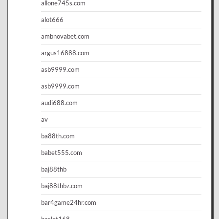
allone745s.com
alot666
ambnovabet.com
argus16888.com
asb9999.com
asb9999.com
audi688.com
av
ba88th.com
babet555.com
baj88thb
baj88thbz.com
bar4game24hr.com
baslot168