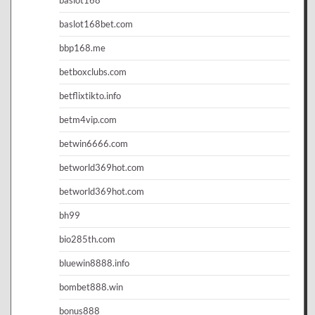
baslot168bet.com
bbp168.me
betboxclubs.com
betflixtikto.info
betm4vip.com
betwin6666.com
betworld369hot.com
betworld369hot.com
bh99
bio285th.com
bluewin8888.info
bombet888.win
bonus888