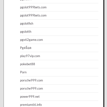
pgslot999bets.com
pgslot999bets.com
pgslotfish
pgslotth
pgx62game.com
Pgสล็อต
play97vip.com
pokebet88
Porn
porsche999.com
porsche999.com
power999.net
premium66.info