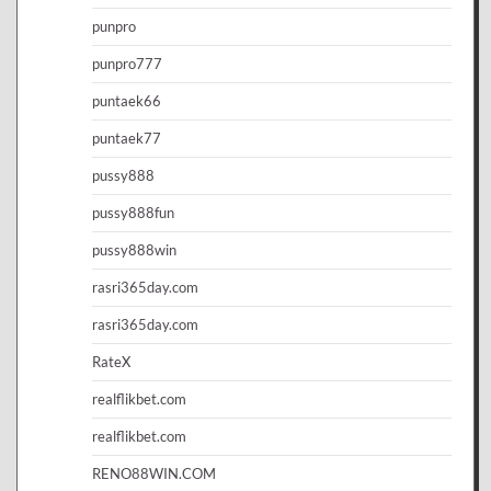
punpro
punpro777
puntaek66
puntaek77
pussy888
pussy888fun
pussy888win
rasri365day.com
rasri365day.com
RateX
realflikbet.com
realflikbet.com
RENO88WIN.COM