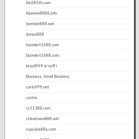
bio285th.com
bluewin8888.info
bombet888.win
bonus888
boonlert1688.com
boonlert1688.com
brazil999 ทางเข้า
Business, Small Business
carlo999.net
casino
cc11388.com
chinatown888.win
cupcake88x.com