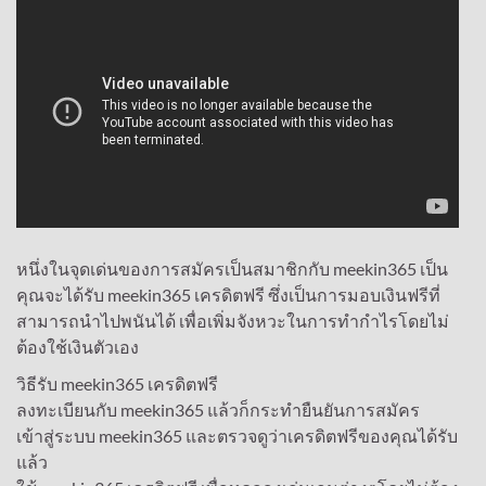
หนึ่งในจุดเด่นของการสมัครเป็นสมาชิกกับ meekin365 เป็น
คุณจะได้รับ meekin365 เครดิตฟรี ซึ่งเป็นการมอบเงินฟรีที่
สามารถนำไปพนันได้ เพื่อเพิ่มจังหวะในการทำกำไรโดยไม่
ต้องใช้เงินตัวเอง
วิธีรับ meekin365 เครดิตฟรี
ลงทะเบียนกับ meekin365 แล้วก็กระทำยืนยันการสมัคร
เข้าสู่ระบบ meekin365 และตรวจดูว่าเครดิตฟรีของคุณได้รับ
แล้ว