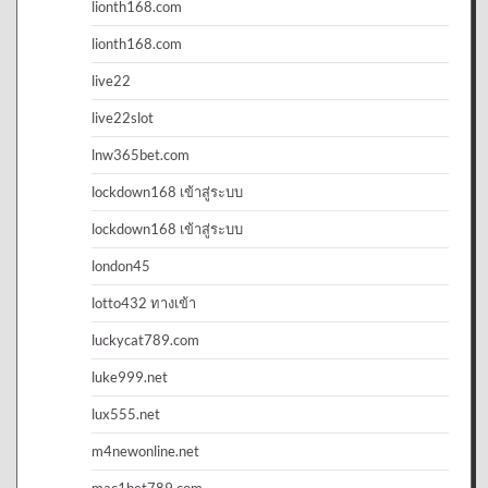
lionth168.com
lionth168.com
live22
live22slot
lnw365bet.com
lockdown168 เข้าสู่ระบบ
lockdown168 เข้าสู่ระบบ
london45
lotto432 ทางเข้า
luckycat789.com
luke999.net
lux555.net
m4newonline.net
mac1bet789.com