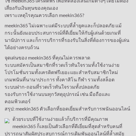
ใช้ meekin365 เครดิตฟรี เพื่อทดลองเล่นเกมต่างๆโดยไม่ต้อง
เสี่ยงกับเงินทุนของคุณเอง
เพราะเหตุไรคุณควรเลือก meekin365?
meekin365 ไม่เฉพาะแต่มีระบบที่ล้ำยุคและก็ปลอดภัย แม้
กระนั้นยังมอบประสบการณ์ที่ดีเยี่ยมให้กับผู้เล่นด้วยเกมที่
นานัปการ และก็การบริการที่รองรับในสิ่งที่ต้องการของผู้เล่น
ได้อย่างครบถ้วน
จุดเด่นของ meekin365 ที่คุณไม่ควรพลาด
ระบบสมัครเป็นสมาชิกที่รวดเร็วทันใจรวมทั้งใช้งานง่าย
โปรโมชั่นรวมทั้งเครดิตฟรีเยอะแยะสำหรับสมาชิกใหม่
เกมพนันที่นานาประการ ทั้งคาสิโน กีฬา รวมทั้งสล็อต
ระบบฝาก-ถอนที่รวดเร็วทันใจรวมทั้งปลอดภัย
รองรับการใช้งานบนทุกวัสดุอุปกรณ์ เช่น มือถือและ
คอมพิวเตอร์
สรุป: meekin365 ตัวเลือกที่ยอดเยี่ยมสำหรับการพนันออนไลน์
ด้วยระบบที่ใช้งานง่ายแล้วก็บริการที่มีคุณภาพ
meekin365 ก็เลยเป็นตัวเลือกที่ดีเยี่ยมที่สุดสำหรับคนที่
ปรารถนาสัมผัสประสบการณ์การเดิมพันออนไลน์ที่ล้ำสมัย