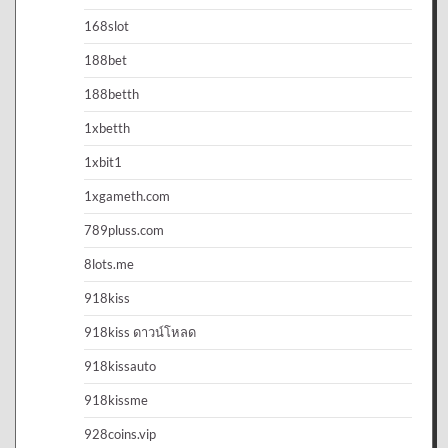
168slot
188bet
188betth
1xbetth
1xbit1
1xgameth.com
789pluss.com
8lots.me
918kiss
918kiss ดาวน์โหลด
918kissauto
918kissme
928coins.vip