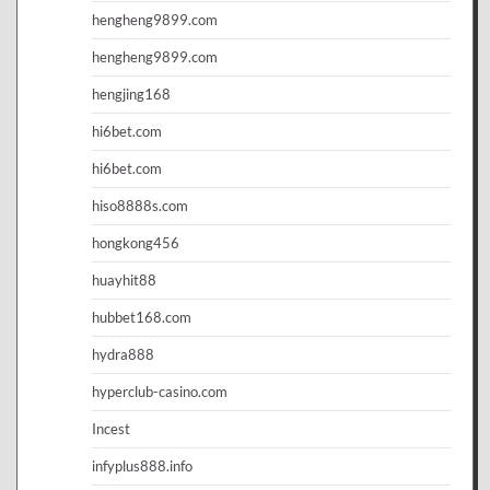
hengheng9899.com
hengheng9899.com
hengjing168
hi6bet.com
hi6bet.com
hiso8888s.com
hongkong456
huayhit88
hubbet168.com
hydra888
hyperclub-casino.com
Incest
infyplus888.info