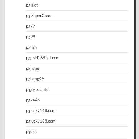
pg slot
pg SuperGame
pg77
pg99
pgfish
pggold168bet.com
pgheng
pgheng99
pgjoker auto
pgk44b
pglucky168.com
pglucky168.com
pgslot