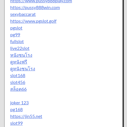
https://www.pussy888play.com
https://pussy888win.com
sexybaccarat
https://www.pgslot.golf
pgslot
pg99
fullslot
live22slot
หนังชนโรง
ดูหนังฟรี
ดูหนังชนโรง
slot168
slot456
สล็อต66
joker 123
pg168
https://jin55.net
slot99