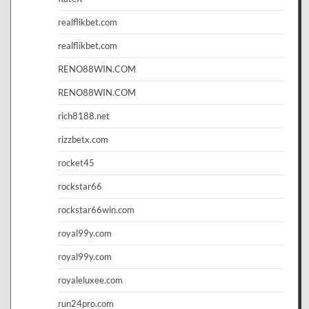
realflikbet.com
realflikbet.com
RENO88WIN.COM
RENO88WIN.COM
rich8188.net
rizzbetx.com
rocket45
rockstar66
rockstar66win.com
royal99y.com
royal99y.com
royaleluxee.com
run24pro.com