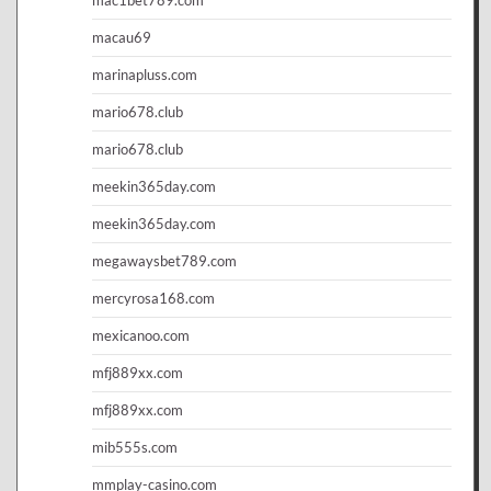
macau69
marinapluss.com
mario678.club
mario678.club
meekin365day.com
meekin365day.com
megawaysbet789.com
mercyrosa168.com
mexicanoo.com
mfj889xx.com
mfj889xx.com
mib555s.com
mmplay-casino.com