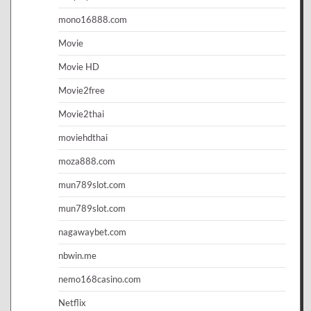
mono16888.com
Movie
Movie HD
Movie2free
Movie2thai
moviehdthai
moza888.com
mun789slot.com
mun789slot.com
nagawaybet.com
nbwin.me
nemo168casino.com
Netflix