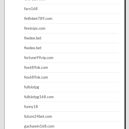
faro168
finfinbet789.com
finnivips.com
fiwdee.bet
fiwdee.bet
fortune99vip.com
fox689ok.com
fox689ok.com
fullslotpg
fullslotpg168.com
funny18
future24bet.com
gachawin168.com