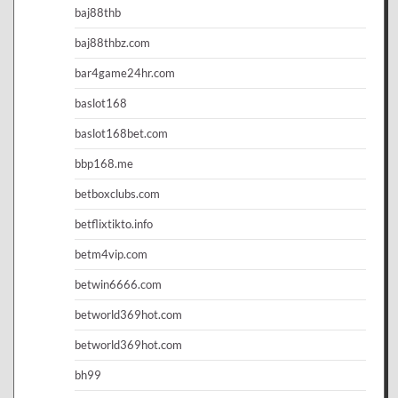
baj88thb
baj88thbz.com
bar4game24hr.com
baslot168
baslot168bet.com
bbp168.me
betboxclubs.com
betflixtikto.info
betm4vip.com
betwin6666.com
betworld369hot.com
betworld369hot.com
bh99