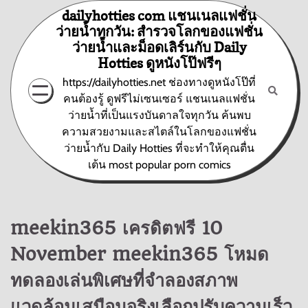
Skip
dailyhotties com แชนเนลแฟชั่น
to
ว่ายน้ำทุกวัน: สำรวจโลกของแฟชั่น
content
ว่ายน้ำและม็อดเลิร์นกับ Daily
Hotties ดูหนังโป๊ฟรีๆ
https://dailyhotties.net ช่องทางดูหนังโป๊ที่
คนต้องรู้ ดูฟรีไม่เซนเซอร์ แชนเนลแฟชั่น
ว่ายน้ำที่เป็นแรงบันดาลใจทุกวัน ค้นพบ
ความสวยงามและสไตล์ในโลกของแฟชั่น
ว่ายน้ำกับ Daily Hotties ที่จะทำให้คุณตื่น
เต้น most popular porn comics
meekin365 เครดิตฟรี 10
November meekin365 โหมด
ทดลองเล่นพิเศษที่จำลองสภาพ
แวดล้อมเสมือนจริงเลือกปรับความเร็ว