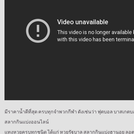
มีราคาน้ำดีที่สุด ครบทุกจำพวกกีฬา ดังเช่นว่า ฟุตบอล บาสเกตบ
สลากกินแบ่งออนไลน์
แทงหวยครบทุกชนิด ได้แก่ หวยรัฐบาล สลากกินแบ่งฮานอย ลอตเต