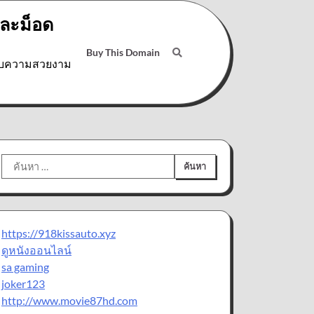
และม็อด
Buy This Domain
ค้นพบความสวยงาม
ค้นหา
สำหรับ:
https://918kissauto.xyz
ดูหนังออนไลน์
sa gaming
joker123
http://www.movie87hd.com