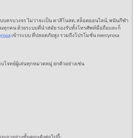
บครบวงจร ไม่ว่าจะเป็น คาสิโนสด, สล็อตออนไลน์, พนันกีฬา
่นทุกคน ด้วยระบบที่นำสมัย รองรับทั้งโทรศัพท์มือถือและก็
yrosa
เข้าระบบ ที่ปลอดภัยสูง รวมถึงโปรโมชั่น mercyrosa
อบโจทย์ผู้เล่นทุกหมวดหมู่ ยกตัวอย่างเช่น
ถเอาอย่างขั้นตอนดังต่อไปนี้: