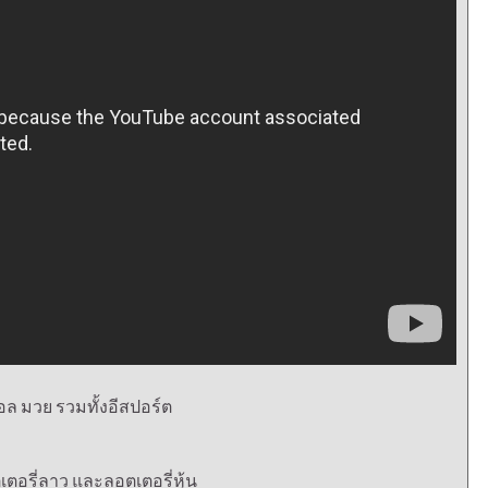
อล มวย รวมทั้งอีสปอร์ต
อรี่ลาว และลอตเตอรี่หุ้น