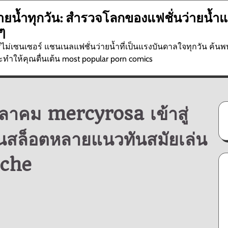
ายน้ำทุกวัน: สำรวจโลกของแฟชั่นว่ายน้ำ
ีๆ
้ ดูฟรีไม่เซนเซอร์ แชนเนลแฟชั่นว่ายน้ำที่เป็นแรงบันดาลใจทุกวัน 
ะทำให้คุณตื่นเต้น most popular porn comics
ลาคม mercyrosa เข้าสู่
นสล็อตหลายแนวทันสมัยเล่น
nche