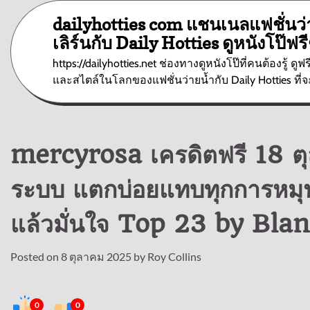
Skip
dailyhotties com แชนเนลแฟชั่นว่
to
เลิร์นกับ Daily Hotties ดูหนังโป๊ฟร
content
https://dailyhotties.net ช่องทางดูหนังโป๊ที่คนต้องรู
และสไตล์ในโลกของแฟชั่นว่ายน้ำกับ Daily Hotties ที่จ
mercyrosa เครดิตฟรี 18 ตุ
ระบบ แตกบ่อยแทบทุกการหมุ
แล้วมั่นใจ Top 23 by Bla
Posted on
8 ตุลาคม 2025
by
Roy Collins
0
0