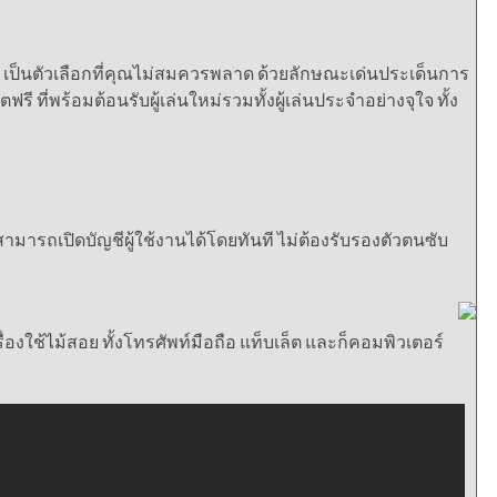
ป็นตัวเลือกที่คุณไม่สมควรพลาด ด้วยลักษณะเด่นประเด็นการ
ฟรี ที่พร้อมต้อนรับผู้เล่นใหม่รวมทั้งผู้เล่นประจำอย่างจุใจ ทั้ง
็สามารถเปิดบัญชีผู้ใช้งานได้โดยทันที ไม่ต้องรับรองตัวตนซับ
ื่องใช้ไม้สอย ทั้งโทรศัพท์มือถือ แท็บเล็ต และก็คอมพิวเตอร์