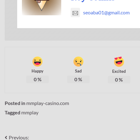
seoaba01@gmail.com
Happy
Sad
Excited
0
%
0
%
0
%
Posted in
mmplay-casino.com
Tagged
mmplay
แนะแนว
Previous: