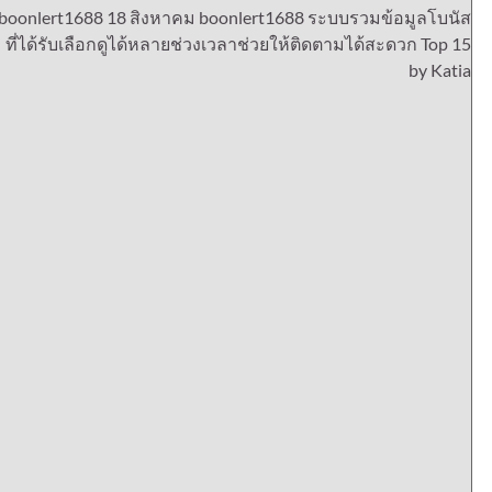
boonlert1688 18 สิงหาคม boonlert1688 ระบบรวมข้อมูลโบนัส
ที่ได้รับเลือกดูได้หลายช่วงเวลาช่วยให้ติดตามได้สะดวก Top 15
by Katia