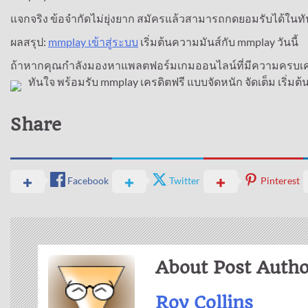
แจกจริง ข้อจำกัดไม่ยุ่งยาก สมัครแล้วสามารถกดยอมรับได้ในทั
ผลสรุป:
mmplay เข้าสู่ระบบ
เริ่มต้นความมันส์กับ mmplay วันนี้
ถ้าหากคุณกำลังมองหาแพลตฟอร์มเกมออนไลน์ที่มีความครบเคร
ทันใจ พร้อมรับ mmplay เครดิตฟรี แบบจัดหนัก จัดเต็ม เริ่มต
Share
Facebook
Twitter
Pinterest
About Post Auth
Roy Collins