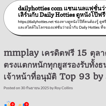
Skip
dailyhotties com แชนเนลแฟชั่นว่
to
เลิร์นกับ Daily Hotties ดูหนังโป๊ฟร
content
https://dailyhotties.net ช่องทางดูหนังโป๊ที่คนต้องรู
และสไตล์ในโลกของแฟชั่นว่ายน้ำกับ Daily Hotties ที่จ
mmplay เครดิตฟรี 15 ตุลาค
ตรงแตกหนักทุกยูสรองรับทั้ง
เจ้าหน้าที่อนุมัติ Top 93 by
Posted on
30 กันยายน 2025
by
Roy Collins
0
0