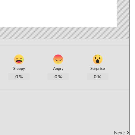
Sleepy
Angry
Surprise
0
%
0
%
0
%
Next: