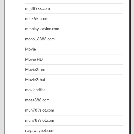
mfj889xx.com
mib555s.com
mmplay-casino.com
mono16888.com
Movie
Movie HD
Movie2free
Movie2thai
moviehdthai
moza888.com
mun789slot.com
mun789slot.com
nagawaybet.com