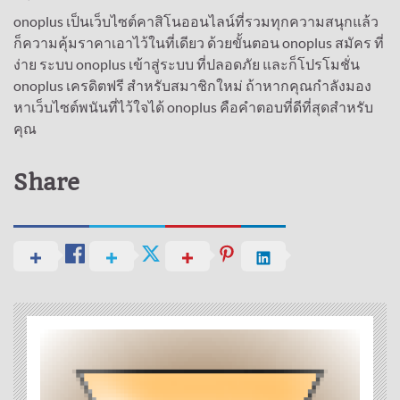
onoplus เป็นเว็บไซต์คาสิโนออนไลน์ที่รวมทุกความสนุกแล้ว
ก็ความคุ้มราคาเอาไว้ในที่เดียว ด้วยขั้นตอน onoplus สมัคร ที่
ง่าย ระบบ onoplus เข้าสู่ระบบ ที่ปลอดภัย และก็โปรโมชั่น
onoplus เครดิตฟรี สำหรับสมาชิกใหม่ ถ้าหากคุณกำลังมอง
หาเว็บไซต์พนันที่ไว้ใจได้ onoplus คือคำตอบที่ดีที่สุดสำหรับ
คุณ
Share