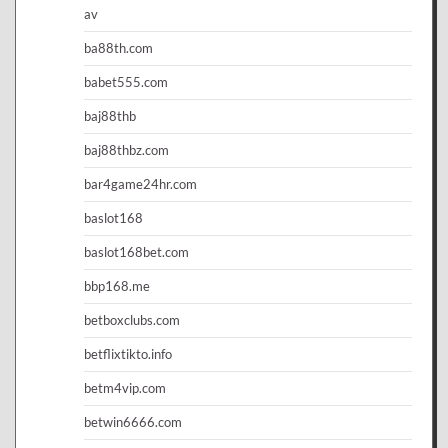
av
ba88th.com
babet555.com
baj88thb
baj88thbz.com
bar4game24hr.com
baslot168
baslot168bet.com
bbp168.me
betboxclubs.com
betflixtikto.info
betm4vip.com
betwin6666.com