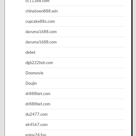
cc11388.com
chinatown888.win
cupcake88x.com
daruma1688.com
daruma1688.com
debet
dgb222hot.com
Doomovie
Doujin
dr888bet.com
dr888bet.com
du2477.com
ek4567.com
enjoy24.fun