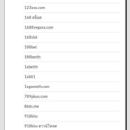
123xos.com
168 สล็อต
1688vegasx.com
168slot
188bet
188betth
1xbetth
1xbit1
1xgameth.com
789pluss.com
8lots.me
918kiss
918kiss ดาวน์โหลด