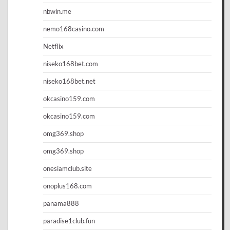
nbwin.me
nemo168casino.com
Netflix
niseko168bet.com
niseko168bet.net
okcasino159.com
okcasino159.com
omg369.shop
omg369.shop
onesiamclub.site
onoplus168.com
panama888
paradise1club.fun