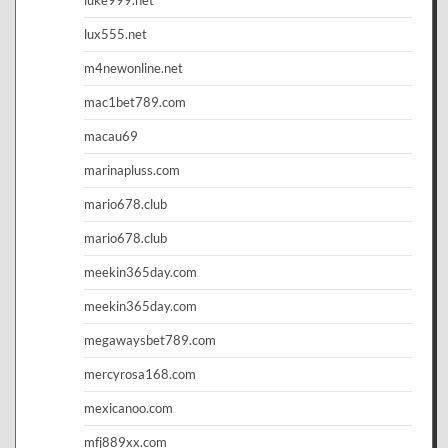
lux555.net
m4newonline.net
mac1bet789.com
macau69
marinapluss.com
mario678.club
mario678.club
meekin365day.com
meekin365day.com
megawaysbet789.com
mercyrosa168.com
mexicanoo.com
mfj889xx.com