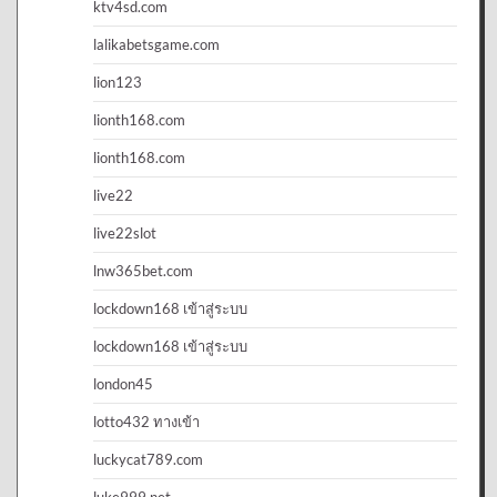
ktv4sd.com
lalikabetsgame.com
lion123
lionth168.com
lionth168.com
live22
live22slot
lnw365bet.com
lockdown168 เข้าสู่ระบบ
lockdown168 เข้าสู่ระบบ
london45
lotto432 ทางเข้า
luckycat789.com
luke999.net