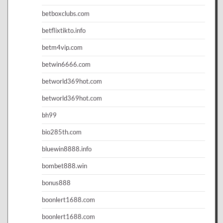
betboxclubs.com
betflixtikto.info
betm4vip.com
betwin6666.com
betworld369hot.com
betworld369hot.com
bh99
bio285th.com
bluewin8888.info
bombet888.win
bonus888
boonlert1688.com
boonlert1688.com