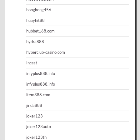
hongkong456
huayhit88
hubbet168.com
hydra888
hyperclub-casino.com
Incest
infyplus888.info
infyplus888.info
item388.com
jinda888
joker123
joker123auto
joker123th