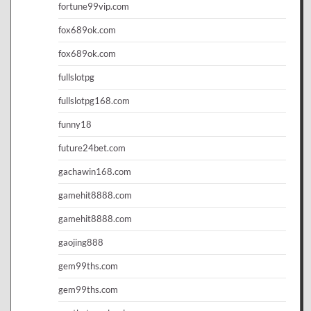
fortune99vip.com
fox689ok.com
fox689ok.com
fullslotpg
fullslotpg168.com
funny18
future24bet.com
gachawin168.com
gamehit8888.com
gamehit8888.com
gaojing888
gem99ths.com
gem99ths.com