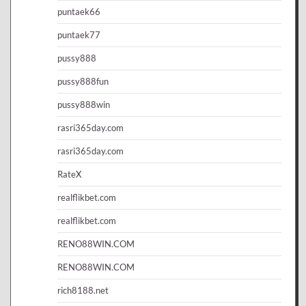
puntaek66
puntaek77
pussy888
pussy888fun
pussy888win
rasri365day.com
rasri365day.com
RateX
realflikbet.com
realflikbet.com
RENO88WIN.COM
RENO88WIN.COM
rich8188.net