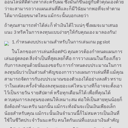
ออนไลน์ที่ดีต่างหากล่ะครับผม ซึ่งมันก็ขึ้นอยู่กับตัวคุณเองด้วย
ว่าจะสามารถวางแผนเล่นที่ดีและก็มีวินัยมากพอที่จะทำตาม
ได้มากน้อยขนาดไหน แม้กระนั้นบอกเลยว่า
ถ้าคุณสามารถทำได้ล่ะก็ ทำเงินได้ไวแน่ๆ ซึ่งผมจะมาเสนอ
แนะ 3 ทริคในการลงทุนแบบง่ายๆให้กับคุณเอง มาลองกัน!
1. กำหนดงบประมาณสำหรับในการเล่นเกม pg slot
ในโลกของการเล่นสล็อตPG คุณควรต้องกำหนดแผนการ
เล่นอยู่ตลอด สิ่งจำเป็นที่สุดเลยก็คือ การวางแผนในเรื่องเกี่ยว
กับการลงทุนด้วยนั่นเองขอรับ การกำหนดงบประมาณในการ
ลงทุนนับว่าเป็นส่วนสำคัญของการวางแผนการเล่นที่ดี แม้คุณ
สามารถจัดการกับงบประมาณของตัวเองได้อย่างลงตัว ทราบ
ว่าในแต่ละครั้งจำต้องลงทุนเยอะแค่ไหน บางทีก็อาจจะตั้งเอา
ไว้เป็นรายวัน รายสัปดาห์ หรือทุกเดือนก็ได้ เพื่อที่คุณได้
ควบคุมการลงทุนของตนให้เหมาะสม ต่อให้เป็นสายทุนน้อยก็
ยังต้องทำนะครับ นอกนั้น แม้กระทั่งมันจะเป็นเงินเพียงเล็ก
น้อยสำหรับคุณ แม้กระนั้นเงินจำนวนนี้ก็ไม่สมควรเป็นเงินที่
ใช้ในชีวิตประจำวันนะครับ คนใดกันแน่ที่แอบเอาเงินสำคัญ