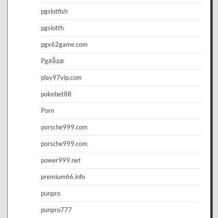
pgslotfish
pgslotth
pgx62game.com
Pgสล็อต
play97vip.com
pokebet88
Porn
porsche999.com
porsche999.com
power999.net
premium66.info
punpro
punpro777