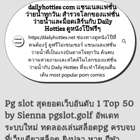
Skip
dailyhotties com แชนเนลแฟชั่น
to
ว่ายน้ำทุกวัน: สำรวจโลกของแฟชั่น
content
ว่ายน้ำและม็อดเลิร์นกับ Daily
Hotties ดูหนังโป๊ฟรีๆ
https://dailyhotties.net ช่องทางดูหนังโป๊ที่
คนต้องรู้ ดูฟรีไม่เซนเซอร์ แชนเนลแฟชั่น
ว่ายน้ำที่เป็นแรงบันดาลใจทุกวัน ค้นพบ
ความสวยงามและสไตล์ในโลกของแฟชั่น
ว่ายน้ำกับ Daily Hotties ที่จะทำให้คุณตื่น
เต้น most popular porn comics
Pg slot สุดยอดเว็บอันดับ 1 Top 50
by Sienna pgslot.golf อัพเดท
ระบบใหม่ ทดลองเล่นสล็อตpg ครบจบ
ที่เว็บเดียวสล็อต ยิงปลา หวย กีฬา