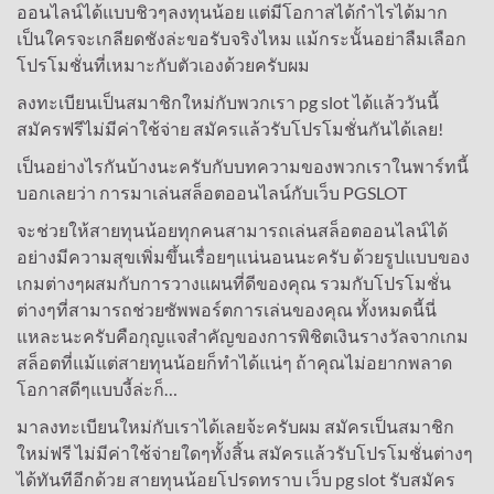
ออนไลน์ได้แบบชิวๆลงทุนน้อย แต่มีโอกาสได้กำไรได้มาก
เป็นใครจะเกลียดชังล่ะขอรับจริงไหม แม้กระนั้นอย่าลืมเลือก
โปรโมชั่นที่เหมาะกับตัวเองด้วยครับผม
ลงทะเบียนเป็นสมาชิกใหม่กับพวกเรา pg slot ได้แล้ววันนี้
สมัครฟรีไม่มีค่าใช้จ่าย สมัครแล้วรับโปรโมชั่นกันได้เลย!
เป็นอย่างไรกันบ้างนะครับกับบทความของพวกเราในพาร์ทนี้
บอกเลยว่า การมาเล่นสล็อตออนไลน์กับเว็บ PGSLOT
จะช่วยให้สายทุนน้อยทุกคนสามารถเล่นสล็อตออนไลน์ได้
อย่างมีความสุขเพิ่มขึ้นเรื่อยๆแน่นอนนะครับ ด้วยรูปแบบของ
เกมต่างๆผสมกับการวางแผนที่ดีของคุณ รวมกับโปรโมชั่น
ต่างๆที่สามารถช่วยซัพพอร์ตการเล่นของคุณ ทั้งหมดนี้นี่
แหละนะครับคือกุญแจสำคัญของการพิชิตเงินรางวัลจากเกม
สล็อตที่แม้แต่สายทุนน้อยก็ทำได้แน่ๆ ถ้าคุณไม่อยากพลาด
โอกาสดีๆแบบงี้ล่ะก็…
มาลงทะเบียนใหม่กับเราได้เลยจ้ะครับผม สมัครเป็นสมาชิก
ใหม่ฟรี ไม่มีค่าใช้จ่ายใดๆทั้งสิ้น สมัครแล้วรับโปรโมชั่นต่างๆ
ได้ทันทีอีกด้วย สายทุนน้อยโปรดทราบ เว็บ pg slot รับสมัคร