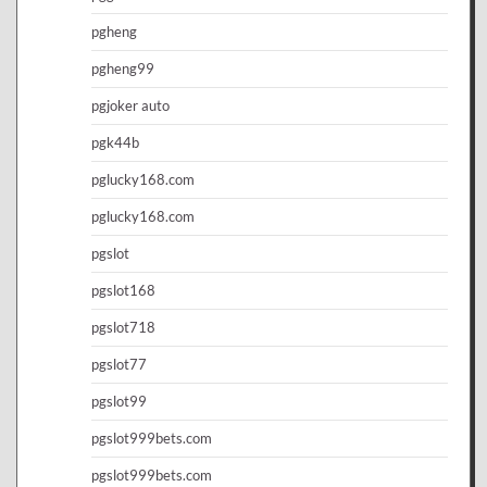
pgheng
pgheng99
pgjoker auto
pgk44b
pglucky168.com
pglucky168.com
pgslot
pgslot168
pgslot718
pgslot77
pgslot99
pgslot999bets.com
pgslot999bets.com