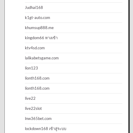
Judhai168
k1gt-auto.com
khumsup888.me
kingdom66 ทางเข้า
ktv4sd.com
lalikabetsgame.com
lion123
lionth168.com
lionth168.com
live22
live22slot
lnw365bet.com
lockdown168 เข้าสู่ระบบ