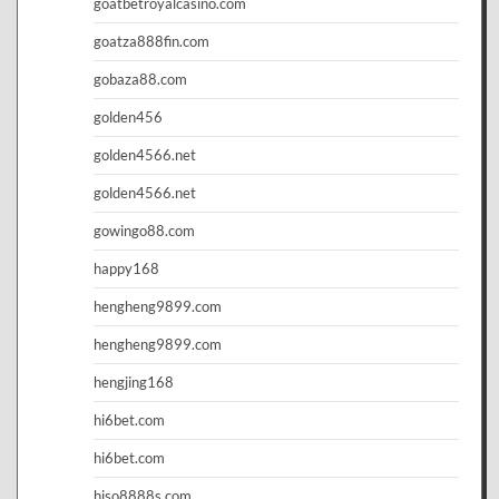
goatbetroyalcasino.com
goatza888fin.com
gobaza88.com
golden456
golden4566.net
golden4566.net
gowingo88.com
happy168
hengheng9899.com
hengheng9899.com
hengjing168
hi6bet.com
hi6bet.com
hiso8888s.com