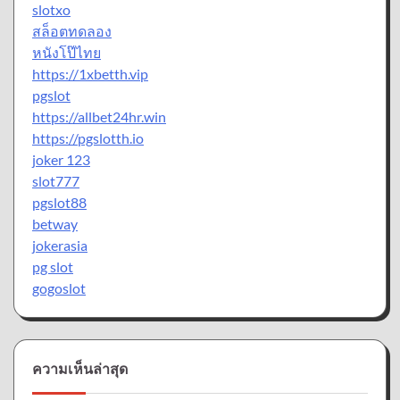
slotxo
สล็อตทดลอง
หนังโป๊ไทย
https://1xbetth.vip
pgslot
https://allbet24hr.win
https://pgslotth.io
joker 123
slot777
pgslot88
betway
jokerasia
pg slot
gogoslot
ความเห็นล่าสุด