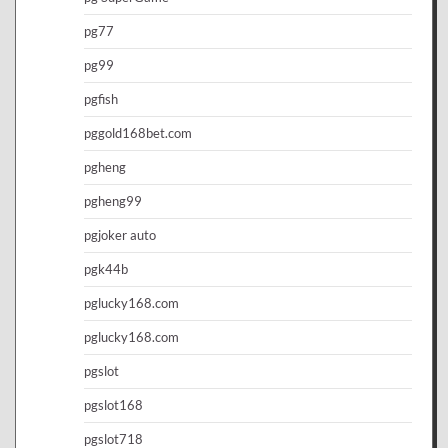
pg77
pg99
pgfish
pggold168bet.com
pgheng
pgheng99
pgjoker auto
pgk44b
pglucky168.com
pglucky168.com
pgslot
pgslot168
pgslot718