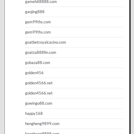
gamehit8888.com
gaojing888
gem99ths.com
gem99ths.com
goatbetroyalcasino.com
goatza888fin.com
gobaza88.com
golden456
golden4566.net
golden4566.net
gowingo88.com
happy168
hengheng9899.com
hengheng9899.com