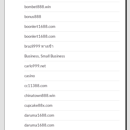
bombet888.win
bonus888
boonlert1688.com
boonlert1688.com
brazil999 ทางเข้า
Business, Small Business
carlo999.net
casino
cc11388.com
chinatown888.win
cupcake88x.com
daruma1688.com
daruma1688.com