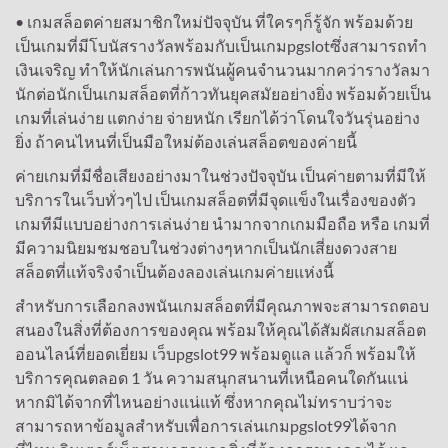
• เกมสล็อตค่ายสมาชิกใหม่ปัจจุบัน ที่ใครๆก็รู้จัก พร้อมด้วย
เป็นเกมที่มีโบนัสรางวัลพร้อมกับเป็นเกมpgslotซึ่งสามารถทำ
เงินเจริญ ทำให้นักเล่นการพนันผู้คนจำนวนมากคว่ารางวัลมา
นักต่อนักเป็นเกมสล็อตที่ก้าวทันยุคสมัยอย่างยิ่ง พร้อมด้วยเป็น
เกมที่เล่นง่าย แตกง่าย จ่ายหนัก เรียกได้ว่าโดนใจวันรุ่นอย่าง
ยิ่ง ถ้าคนไหนที่เป็นมือใหม่ต้องเล่นสล็อตของค่ายนี้
ค่ายเกมที่มีชื่อเสียงอย่างมาในช่วงปัจจุบัน เป็นค่ายตามที่มีให้
บริการในเว็บทั่วๆไป เป็นเกมสล็อตที่มีจุดแข็งในเรื่องของตัว
เกมทีมีแบบอย่างการเล่นง่าย นำมากจากเกมมือถือ หรือ เกมที่
มีความนิยมชมชอบในช่วงต่างๆหากเป็นนักเสี่ยงดวงสาย
สล็อตที่แท้จริงจำเป็นต้องลองเล่นเกมค่ายแห่งนี้
สำหรับการเลือกลงพนันเกมสล็อตที่มีคุณภาพจะสามารถตอบ
สนองในสิ่งที่ต้องการของคุณ พร้อมให้คุณได้สัมผัสเกมสล็อต
ออนไลน์ที่ยอดเยี่ยม เว็บpgslot99 พร้อมดูแล แล้วก็ พร้อมให้
บริการคุณตลอด 1 วัน ความสนุกสนานที่เหนือคนใดกันแน่
หากมิได้จากที่ไหนอย่างแน่แท้ ซึ่งหากคุณไม่ทราบว่าจะ
สามารถหาข้อมูลสำหรับเพื่อการเล่นเกมpgslot99ได้จาก