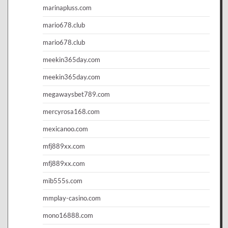
marinapluss.com
mario678.club
mario678.club
meekin365day.com
meekin365day.com
megawaysbet789.com
mercyrosa168.com
mexicanoo.com
mfj889xx.com
mfj889xx.com
mib555s.com
mmplay-casino.com
mono16888.com