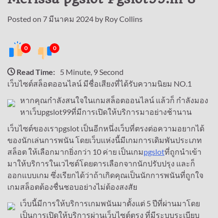
Posted on
7 มีนาคม 2024
by
Roy Collins
0
0
Read Time:
5 Minute, 9 Second
เว็บไซต์สล็อตออนไลน์ มีชื่อเสียงที่ได้รับความนิยม NO.1
หากคุณกำลังสนใจในเกมสล็อตออนไลน์ แล้วก็ กำลังมอง
หาเว็บpgslot99ที่มีการเปิดให้บริการมาอย่างช้านาน
เว็บไซต์ของเราpgslot เป็นอีกหนึ่งเว็บที่ตรงต่อความอยากได้
ของนักเล่นการพนัน โดยเว็บแห่งนี้มีเกมการเดิมพันประเภท
สล็อต ให้เลือกมากยิ่งกว่า 10 ค่าย เป็นเกม
pgslot
ที่ถูกนำเข้า
มาให้บริการในเวไซต์โดยดารเลือกจากนักปรับปรุง และก็
ออกแบบเกม ซึ่งเรียกได้ว่าถ้าเกิดคุณเป็นนักการพนันที่ถูกใจ
เกมสล็อตต้องชื่นชอบอย่างไม่ต้องสงสัย
เว็บนี้มีการให้บริการเกมพนันมาตั้งแต่ 5 ปีที่ผ่านมาโดย
เป็นการเปิดให้บริการผ่านเว็บไซต์ตรง ที่มีระบบระเบียบ