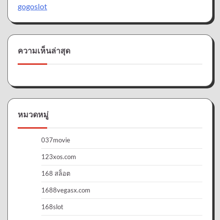
gogoslot
ความเห็นล่าสุด
หมวดหมู่
037movie
123xos.com
168 สล็อต
1688vegasx.com
168slot