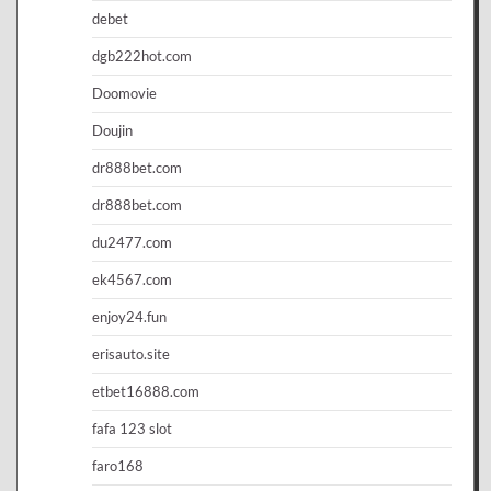
debet
dgb222hot.com
Doomovie
Doujin
dr888bet.com
dr888bet.com
du2477.com
ek4567.com
enjoy24.fun
erisauto.site
etbet16888.com
fafa 123 slot
faro168