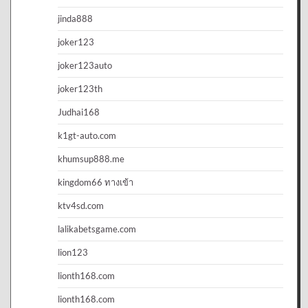
jinda888
joker123
joker123auto
joker123th
Judhai168
k1gt-auto.com
khumsup888.me
kingdom66 ทางเข้า
ktv4sd.com
lalikabetsgame.com
lion123
lionth168.com
lionth168.com