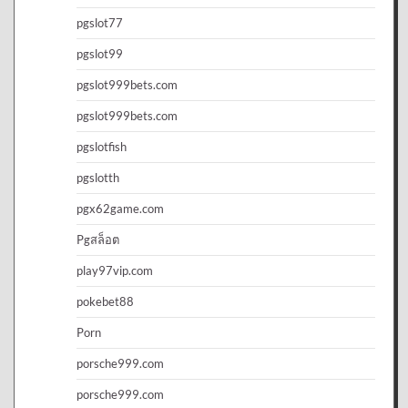
pgslot77
pgslot99
pgslot999bets.com
pgslot999bets.com
pgslotfish
pgslotth
pgx62game.com
Pgสล็อต
play97vip.com
pokebet88
Porn
porsche999.com
porsche999.com