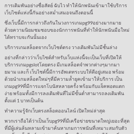
การเดิมพันอย่างซื่อสัตย์ ฉับไว ทำให้นักพนันเข้ามาใช้บริการ
เว็บไซต์แห่งนี้กันอย่างสม่ำเสมอจนถึงตอนนี้
ซึ่งเว็บนี้มีการกล่าวถึงกันในวงการเกมpg99อย่างมากมาย
ด้วยความนิยมชมชอบของนักการพนันที่ทำให้นักพนันมือใหม่
ได้ทราบจะกันนั้นเอง
บริการเกมสล็อตจากเว็บไซต์ตรง วางเดิมพันไม่มีชั้นล่าง
อย่างที่กล่าวว่าเว็บไซต์สำหรับเว็บแห่งนี้จะเป็นเว็บที่เปิดให้
บริการเกมpgslotโดยตรง มีเกมสล็อตจำพวกต่างๆมากมา
ยมาม และก็ เว็บไซต์นี้มีการอัพเดทระบบให้ดีอยู่เสมอ พร้อม
ด้วยนำเกมสล็อตใหม่ๆที่มีความล้ำยุคเข้ามาให้บริการ เป็น
เกมpg99ที่มีการแจกโบนัสหลายครั้ง พร้อมกับแจ็คพอตแตก
ง่าย พร้อมทั้งมีการลงเดิมพันที่ไม่มีขั้นต่ำสามารถลงเดิมพัน
ตั้งแต่ 1 บาทเป็นต้น
ทำความรู้จักเว็บตรงสล็อตออนไลน์ เปิดใหม่ล่าสุด
พวกเราถือได้ว่าเป็นเว็บpg99ที่มีเครือข่ายขนาดใหญ่เยอะที่สุด
ที่มีผู้เล่นล้นหลามเข้ามาค้นหาเกมการพนันที่เหมาะสมกับตัว