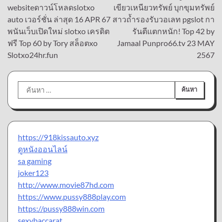
เรื่อง
websiteดาวน์โหลดslotxo
เขียวเหนียวทรัพย์ บุกขุมทรัพย์
auto เวอร์ชั่น ล่าสุด 16 APR 67
สาวถ้ำรองรับวอเลท pgslot กา
พนันเว็บเปิดใหม่ slotxo เครดิต
รันตีแตกหนัก! Top 42 by
ฟรี Top 60 by Tory สล็อตxo
Jamaal Punpro66.tv 23 MAY
Slotxo24hr.fun
2567
ค้นหา
สำหรับ:
https://918kissauto.xyz
ดูหนังออนไลน์
sa gaming
joker123
http://www.movie87hd.com
https://www.pussy888play.com
https://pussy888win.com
sexybaccarat