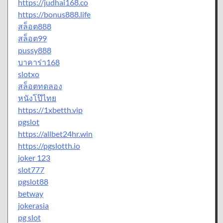
https://judhai168.co
https://bonus888.life
สล็อต888
สล็อต99
pussy888
บาคาร่า168
slotxo
สล็อตทดลอง
หนังโป๊ไทย
https://1xbetth.vip
pgslot
https://allbet24hr.win
https://pgslotth.io
joker 123
slot777
pgslot88
betway
jokerasia
pg slot