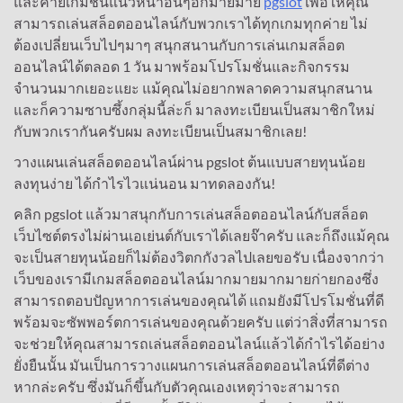
และค่ายเกมชั้นแนวหน้าอื่นๆอีกมายมาย
pgslot
เพื่อให้คุณ
สามารถเล่นสล็อตออนไลน์กับพวกเราได้ทุกเกมทุกค่าย ไม่
ต้องเปลี่ยนเว็บไปๆมาๆ สนุกสนานกับการเล่นเกมสล็อต
ออนไลน์ได้ตลอด 1 วัน มาพร้อมโปรโมชั่นและกิจกรรม
จำนวนมากเยอะแยะ แม้คุณไม่อยากพลาดความสนุกสนาน
และก็ความซาบซึ้งกลุ่มนี้ล่ะก็ มาลงทะเบียนเป็นสมาชิกใหม่
กับพวกเรากันครับผม ลงทะเบียนเป็นสมาชิกเลย!
วางแผนเล่นสล็อตออนไลน์ผ่าน pgslot ต้นแบบสายทุนน้อย
ลงทุนง่าย ได้กำไรไวแน่นอน มาทดลองกัน!
คลิก pgslot แล้วมาสนุกกับการเล่นสล็อตออนไลน์กับสล็อต
เว็บไซต์ตรงไม่ผ่านเอเย่นต์กับเราได้เลยจ๊าครับ และก็ถึงแม้คุณ
จะเป็นสายทุนน้อยก็ไม่ต้องวิตกกังวลไปเลยขอรับ เนื่องจากว่า
เว็บของเรามีเกมสล็อตออนไลน์มากมายมากมายก่ายกองซึ่ง
สามารถตอบปัญหาการเล่นของคุณได้ แถมยังมีโปรโมชั่นที่ดี
พร้อมจะซัพพอร์ตการเล่นของคุณด้วยครับ แต่ว่าสิ่งที่สามารถ
จะช่วยให้คุณสามารถเล่นสล็อตออนไลน์แล้วได้กำไรได้อย่าง
ยั่งยืนนั้น มันเป็นการวางแผนการเล่นสล็อตออนไลน์ที่ดีต่าง
หากล่ะครับ ซึ่งมันก็ขึ้นกับตัวคุณเองเหตุว่าจะสามารถ