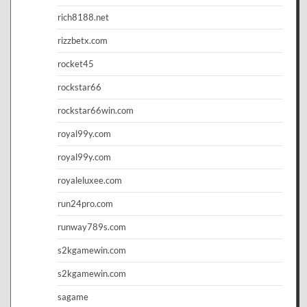
rich8188.net
rizzbetx.com
rocket45
rockstar66
rockstar66win.com
royal99y.com
royal99y.com
royaleluxee.com
run24pro.com
runway789s.com
s2kgamewin.com
s2kgamewin.com
sagame