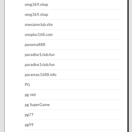
omg369.shop
omg369.shop
onesiamclub.site
onoplus168.com
panama888
paradise1club.fun
paradise1club.fun
paramax1688.info
PG
pg slot
pg SuperGame
pg77
pg99