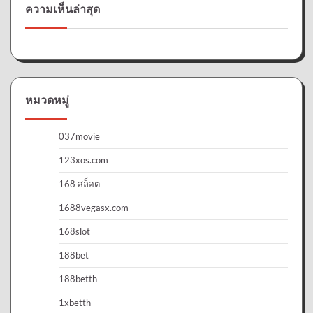
ความเห็นล่าสุด
หมวดหมู่
037movie
123xos.com
168 สล็อต
1688vegasx.com
168slot
188bet
188betth
1xbetth