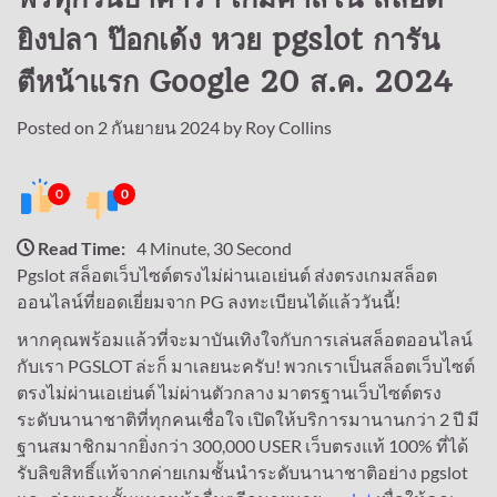
ยิงปลา ป๊อกเด้ง หวย pgslot การัน
ตีหน้าแรก Google 20 ส.ค. 2024
Posted on
2 กันยายน 2024
by
Roy Collins
0
0
Read Time:
4 Minute, 30 Second
Pgslot สล็อตเว็บไซต์ตรงไม่ผ่านเอเย่นต์ ส่งตรงเกมสล็อต
ออนไลน์ที่ยอดเยี่ยมจาก PG ลงทะเบียนได้แล้ววันนี้!
หากคุณพร้อมแล้วที่จะมาบันเทิงใจกับการเล่นสล็อตออนไลน์
กับเรา PGSLOT ล่ะก็ มาเลยนะครับ! พวกเราเป็นสล็อตเว็บไซต์
ตรงไม่ผ่านเอเย่นต์ ไม่ผ่านตัวกลาง มาตรฐานเว็บไซต์ตรง
ระดับนานาชาติที่ทุกคนเชื่อใจ เปิดให้บริการมานานกว่า 2 ปี มี
ฐานสมาชิกมากยิ่งกว่า 300,000 USER เว็บตรงแท้ 100% ที่ได้
รับลิขสิทธิ์แท้จากค่ายเกมชั้นนำระดับนานาชาติอย่าง pgslot