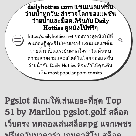
Skip
dailyhotties com แชนเนลแฟชั่น
to
ว่ายน้ำทุกวัน: สำรวจโลกของแฟชั่น
content
ว่ายน้ำและม็อดเลิร์นกับ Daily
Hotties ดูหนังโป๊ฟรีๆ
https://dailyhotties.net ช่องทางดูหนังโป๊ที่
คนต้องรู้ ดูฟรีไม่เซนเซอร์ แชนเนลแฟชั่น
ว่ายน้ำที่เป็นแรงบันดาลใจทุกวัน ค้นพบ
ความสวยงามและสไตล์ในโลกของแฟชั่น
ว่ายน้ำกับ Daily Hotties ที่จะทำให้คุณตื่น
เต้น most popular porn comics
Pgslot มีเกมให้เล่นเยอะที่สุด Top
51 by Marilou pgslot.golf สล็อต
เว็บตรง ทดลองเล่นสล็อตpg แจกเพชร
ฟรีทุกวันบาคาร่า เกมคาสิโน สล็อต