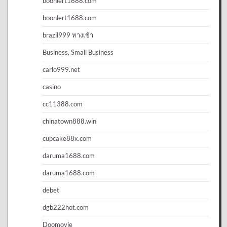
boonlert1688.com
boonlert1688.com
brazil999 ทางเข้า
Business, Small Business
carlo999.net
casino
cc11388.com
chinatown888.win
cupcake88x.com
daruma1688.com
daruma1688.com
debet
dgb222hot.com
Doomovie