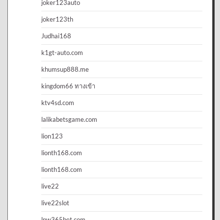
joker123auto
joker123th
Judhai168
k1gt-auto.com
khumsup888.me
kingdom66 ทางเข้า
ktv4sd.com
lalikabetsgame.com
lion123
lionth168.com
lionth168.com
live22
live22slot
lnw365bet.com