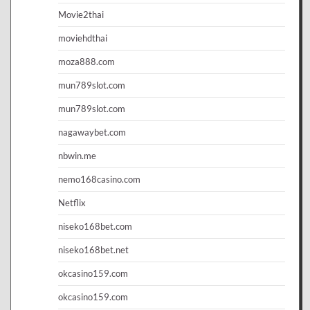
Movie2thai
moviehdthai
moza888.com
mun789slot.com
mun789slot.com
nagawaybet.com
nbwin.me
nemo168casino.com
Netflix
niseko168bet.com
niseko168bet.net
okcasino159.com
okcasino159.com