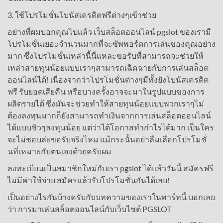
3. ใช้โปรโมชั่นโบนัสเครดิตฟรีต่างๆเข้าช่วย
อย่างที่ผมบอกคุณไปแล้ว เว็บสล็อตออนไลน์ pgslot ของเรามี
โปรโมชั่นเยอะจำนวนมากที่จะซัพพอร์ตการเล่นของคุณอย่าง
มาก ซึ่งโปรโมชั่นเหล่านี้นี่แหละขอรับที่สามารถจะช่วยให้
เหล่าสายทุนน้อยแบบเราๆสามารถเฉิดฉายกับการเล่นสล็อต
ออนไลน์ได้! เนื่องจากว่าโปรโมชั่นต่างๆมีทั้งยังโบนัสเครดิต
ฟรี รับยอดเสียคืน หรือบางครั้งอาจจะมาในรูปแบบของการ
ผลิตรายได้ ซึ่งมันจะช่วยทำให้สายทุนน้อยแบบพวกเราๆไม่
ต้องลงทุนมากก็ยังสามารถทำเงินจากการเล่นสล็อตออนไลน์
ได้แบบชิวๆลงทุนน้อย แต่ว่าได้โอกาสทำกำไรได้มาก เป็นใคร
จะไม่ชอบล่ะขอรับจริงไหม แม้กระนั้นอย่าลืมเลือกโปรโมชั่
นที่เหมาะกับตนเองด้วยครับผม
ลงทะเบียนเป็นสมาชิกใหม่กับเรา pgslot ได้แล้ววันนี้ สมัครฟรี
ไม่มีค่าใช้จ่าย สมัครแล้วรับโปรโมชั่นกันได้เลย!
เป็นอย่างไรกันบ้างครับกับบทความของเราในพาร์ทนี้ บอกเลย
ว่า การมาเล่นสล็อตออนไลน์กับเว็บไซต์ PGSLOT