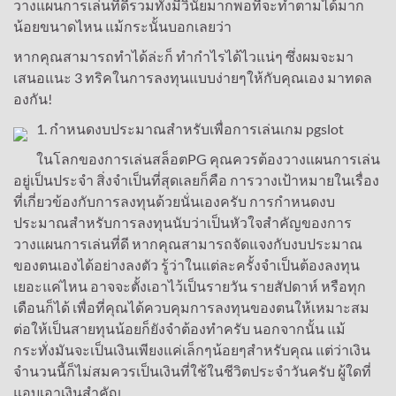
วางแผนการเล่นที่ดีรวมทั้งมีวินัยมากพอที่จะทำตามได้มาก
น้อยขนาดไหน แม้กระนั้นบอกเลยว่า
หากคุณสามารถทำได้ล่ะก็ ทำกำไรได้ไวแน่ๆ ซึ่งผมจะมา
เสนอแนะ 3 ทริคในการลงทุนแบบง่ายๆให้กับคุณเอง มาทดล
องกัน!
1. กำหนดงบประมาณสำหรับเพื่อการเล่นเกม pgslot
ในโลกของการเล่นสล็อตPG คุณควรต้องวางแผนการเล่น
อยู่เป็นประจำ สิ่งจำเป็นที่สุดเลยก็คือ การวางเป้าหมายในเรื่อง
ที่เกี่ยวข้องกับการลงทุนด้วยนั่นเองครับ การกำหนดงบ
ประมาณสำหรับการลงทุนนับว่าเป็นหัวใจสำคัญของการ
วางแผนการเล่นที่ดี หากคุณสามารถจัดแจงกับงบประมาณ
ของตนเองได้อย่างลงตัว รู้ว่าในแต่ละครั้งจำเป็นต้องลงทุน
เยอะแค่ไหน อาจจะตั้งเอาไว้เป็นรายวัน รายสัปดาห์ หรือทุก
เดือนก็ได้ เพื่อที่คุณได้ควบคุมการลงทุนของตนให้เหมาะสม
ต่อให้เป็นสายทุนน้อยก็ยังจำต้องทำครับ นอกจากนั้น แม้
กระทั่งมันจะเป็นเงินเพียงแค่เล็กๆน้อยๆสำหรับคุณ แต่ว่าเงิน
จำนวนนี้ก็ไม่สมควรเป็นเงินที่ใช้ในชีวิตประจำวันครับ ผู้ใดที่
แอบเอาเงินสำคัญ