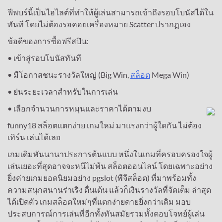
ฟีพบร์นี้เป็นไฮไลต์ที่ทำให้ผู้เล่นสามารถเข้าถึงรอบโบนัสได้ใน
ทันที โดยไม่ต้องรอคอยเครื่องหมาย Scatter ปรากฏเอง
ข้อดีของการซื้อฟรีสปิน:
• เข้าสู่รอบโบนัสทันที
• มีโอกาสชนะรางวัลใหญ่ (Big Win,
สล็อต
Mega Win)
• ย่นระยะเวลาสำหรับในการเล่น
• เลือกจำนวนการหมุนและราคาได้ตามงบ
funny18 สล็อตแตกง่าย เกมใหม่ มาแรงกว่าผู้ใดกัน ไม่ต้อง
เทิร์น เล่นได้เลย
เกมเดิมพันนานาประการต้นแบบ หนึ่งในเกมที่ครอบครองใจผู้
เล่นเยอะที่สุดอาจจะหนีไม่พ้น สล็อตออนไลน์ โดยเฉพาะอย่าง
ยิ่งค่ายเกมยอดนิยมอย่าง pgslot (พีจีสล็อต) ที่มาพร้อมทั้ง
ความสนุกสนานร่าเริง ตื่นเต้น แล้วก็เงินรางวัลที่จัดเต็ม ล่าสุด
ได้เปิดตัว เกมสล็อตใหม่ๆที่แตกง่ายดายยิ่งกว่าเดิม มอบ
ประสบการณ์การเล่นที่อีกทั้งทันสมัยรวมทั้งตอบโจทย์ผู้เล่น