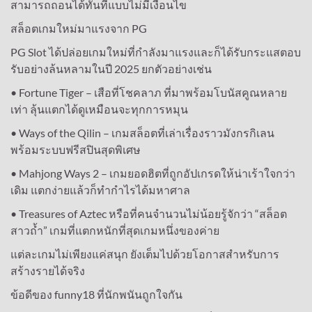
สามารถถอนได้ทันทีแบบไม่มีเงื่อนไข
สล็อตเกมใหม่มาแรงจาก PG
PG Slot ได้ปล่อยเกมใหม่ที่กำลังมาแรงและก็ได้รับกระแสตอบ
รับอย่างล้นหลามในปี 2025 ยกตัวอย่างเช่น
• Fortune Tiger – เสือที่โชคลาภ ที่มาพร้อมโบนัสคูณหลาย
เท่า ลุ้นแตกได้ดูเหมือนจะทุกการหมุน
• Ways of the Qilin – เกมสล็อตที่เล่าเรื่องราวมังกรกิเลน
พร้อมระบบฟรีสปินสุดพิเศษ
• Mahjong Ways 2 – เกมยอดฮิตที่ถูกอัปเกรดให้น่าเร้าใจกว่า
เดิม แตกง่ายแล้วก็ทำกำไรได้มหาศาล
• Treasures of Aztec หรือที่คนจำนวนไม่น้อยรู้จักว่า “สล็อต
สาวถ้ำ” เกมที่แตกหนักที่สุดเกมหนึ่งของค่าย
แต่ละเกมไม่เพียงแค่สนุก ยังเต็มไปด้วยโอกาสสำหรับการ
สร้างรายได้จริง
ข้อดีของ funny18 ที่นักพนันถูกใจกัน