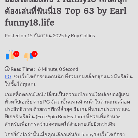
ต้องเล่นที่ฟันนี่18 Top 63 by Earl
funny18.life
Posted on
15 กันยายน 2025
by
Roy Collins
0
0
Read Time:
6 Minute, 0 Second
PG
PG เว็บไซต์ตรงแตกหนัก ที่รวมเกมสล็อตสุดแนว มีฟรีสปิน
ให้ซื้อได้ทุกเกม
เกมสล็อตออนไลน์เปลี่ยนเป็นความเบิกบานใจหลักของผู้เล่น
ทั่วทวีปเอเชีย ค่าย PG จัดว่าขึ้นแท่นหัวหน้าในด้านเกมสล็อต
ประสิทธิภาพ ด้วยกราฟิกที่ล้ำยุค ธีมเกมที่นานาประการ และ
ฟีเจอร์ ฟรีสปิน (Free Spin Buy Feature) ที่ช่วยเพิ่มจังหวะ
สำหรับเพื่อการคว้าแจ็คพอตได้ง่ายดายเสียยิ่งกว่าเดิม
โดยยิ่งไปกว่านั้นเมื่อคุณเลือกเล่นกับ funny18 เว็บไซต์ตรง