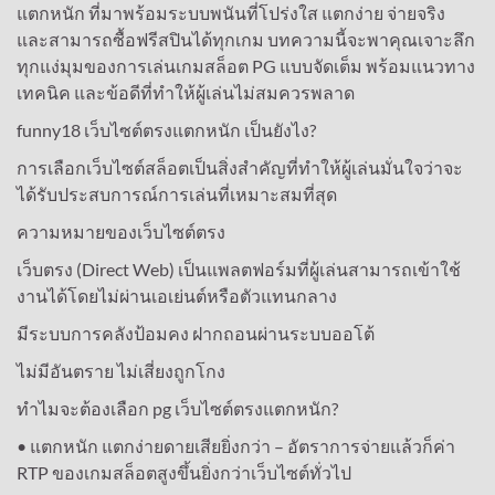
แตกหนัก ที่มาพร้อมระบบพนันที่โปร่งใส แตกง่าย จ่ายจริง
และสามารถซื้อฟรีสปินได้ทุกเกม บทความนี้จะพาคุณเจาะลึก
ทุกแง่มุมของการเล่นเกมสล็อต PG แบบจัดเต็ม พร้อมแนวทาง
เทคนิค และข้อดีที่ทำให้ผู้เล่นไม่สมควรพลาด
funny18 เว็บไซต์ตรงแตกหนัก เป็นยังไง?
การเลือกเว็บไซต์สล็อตเป็นสิ่งสำคัญที่ทำให้ผู้เล่นมั่นใจว่าจะ
ได้รับประสบการณ์การเล่นที่เหมาะสมที่สุด
ความหมายของเว็บไซต์ตรง
เว็บตรง (Direct Web) เป็นแพลตฟอร์มที่ผู้เล่นสามารถเข้าใช้
งานได้โดยไม่ผ่านเอเย่นต์หรือตัวแทนกลาง
มีระบบการคลังป้อมคง ฝากถอนผ่านระบบออโต้
ไม่มีอันตราย ไม่เสี่ยงถูกโกง
ทำไมจะต้องเลือก pg เว็บไซต์ตรงแตกหนัก?
• แตกหนัก แตกง่ายดายเสียยิ่งกว่า – อัตราการจ่ายแล้วก็ค่า
RTP ของเกมสล็อตสูงขึ้นยิ่งกว่าเว็บไซต์ทั่วไป