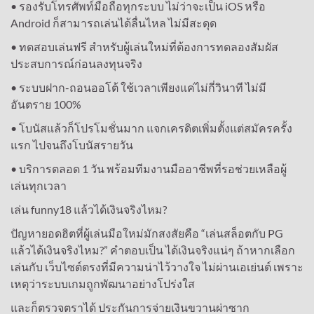
• รองรับโทรศัพท์มือถือทุกระบบ ไม่ว่าจะเป็น iOS หรือ
Android ก็สามารถเล่นได้ลื่นไหล ไม่มีสะดุด
• ทดสอบเล่นฟรี สำหรับผู้เล่นใหม่ที่ต้องการทดลองสัมผัส
ประสบการณ์ก่อนลงทุนจริง
• ระบบฝาก-ถอนออโต้ ใช้เวลาเพียงแค่ไม่กี่วินาที ไม่มี
อันตราย 100%
• โบนัสแล้วก็โปรโมชั่นมาก แจกเครดิตเพิ่มตั้งแต่สมัครครั้ง
แรก ไปจนถึงโบนัสรายวัน
• บริการตลอด 1 วัน พร้อมทีมงานมืออาชีพที่รอช่วยเหลือผู้
เล่นทุกเวลา
เล่น funny18 แล้วได้เงินจริงไหม?
ปัญหายอดฮิตที่ผู้เล่นมือใหม่มักสงสัยคือ “เล่นสล็อตกับ PG
แล้วได้เงินจริงไหม?” คำตอบเป็น ได้เงินจริงแน่ๆ ถ้าหากเลือก
เล่นกับ เว็บไซต์ตรงที่มีความน่าไว้วางใจ ไม่ผ่านเอเย่นต์ เพราะ
เหตุว่าระบบเกมถูกพัฒนาอย่างโปร่งใส
และก็ตรวจตราได้ ประกันการจ่ายเงินขวานผ่าซาก