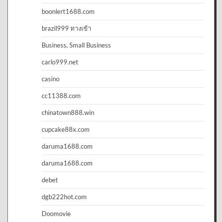
boonlert1688.com
brazil999 ทางเข้า
Business, Small Business
carlo999.net
casino
cc11388.com
chinatown888.win
cupcake88x.com
daruma1688.com
daruma1688.com
debet
dgb222hot.com
Doomovie