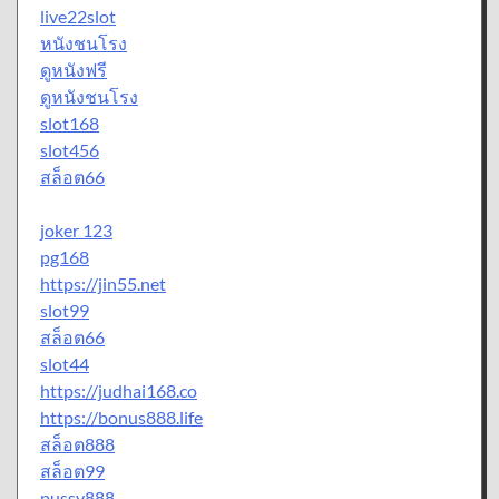
live22slot
หนังชนโรง
ดูหนังฟรี
ดูหนังชนโรง
slot168
slot456
สล็อต66
joker 123
pg168
https://jin55.net
slot99
สล็อต66
slot44
https://judhai168.co
https://bonus888.life
สล็อต888
สล็อต99
pussy888