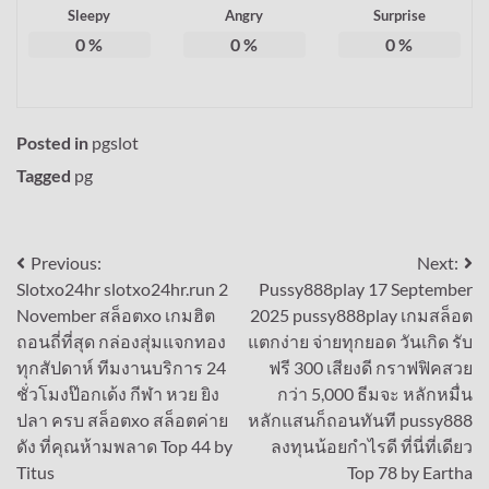
Sleepy
Angry
Surprise
0
%
0
%
0
%
Posted in
pgslot
Tagged
pg
แนะแนว
Previous:
Next:
Slotxo24hr slotxo24hr.run 2
Pussy888play 17 September
เรื่อง
November สล็อตxo เกมฮิต
2025 pussy888play เกมสล็อต
ถอนถี่ที่สุด กล่องสุ่มแจกทอง
แตกง่าย จ่ายทุกยอด วันเกิด รับ
ทุกสัปดาห์ ทีมงานบริการ 24
ฟรี 300 เสียงดี กราฟฟิคสวย
ชั่วโมงป๊อกเด้ง กีฬา หวย ยิง
กว่า 5,000 ธีมจะ หลักหมื่น
ปลา ครบ สล็อตxo สล็อตค่าย
หลักแสนก็ถอนทันที pussy888
ดัง ที่คุณห้ามพลาด Top 44 by
ลงทุนน้อยกำไรดี ที่นี่ที่เดียว
Titus
Top 78 by Eartha