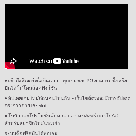
• เข้าถึงฟีเจอร์เต็มต้นแบบ – ทุกเกมของ PG สามารถซื้อฟรีส
ปินได้ ไม่โดนล็อคฟังก์ชัน
• อัปเดตเกมใหม่ก่อนคนไหนกัน – เว็บไซต์ตรงจะมีการอัปเดต
ตรงจากค่าย PG Slot
• โบนัสและโปรโมชั่นคุ้มค่า – แจกเครดิตฟรี และโบนัส
สำหรับสมาชิกใหม่และเก่า
ระบบซื้อฟรีสปินได้ทุกเกม