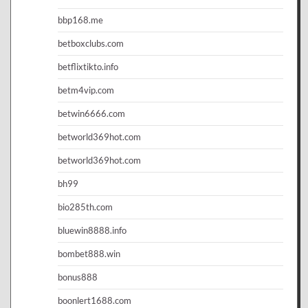
bbp168.me
betboxclubs.com
betflixtikto.info
betm4vip.com
betwin6666.com
betworld369hot.com
betworld369hot.com
bh99
bio285th.com
bluewin8888.info
bombet888.win
bonus888
boonlert1688.com