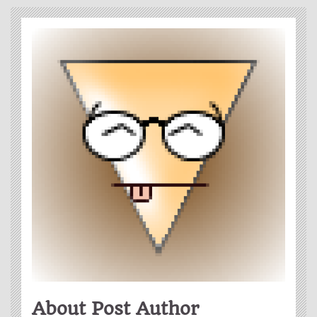
About Post Author