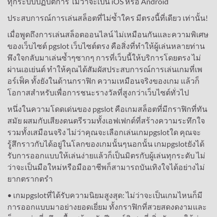
ทุกระบบปฏิบัติการ ไม่ว่าจะเป็น iOS หรือ Android
ประสบการณ์การเล่นสล็อตที่ไม่ซ้ำใคร มีตรงนี้ที่เดียว เท่านั้น!
เมื่อพูดถึงการเล่นสล็อตออนไลน์ ไม่เหมือนกันและความพิเศษ
ของเว็บไซต์ pgslot เว็บไซต์ตรง คือสิ่งที่ทำให้ผู้เล่นหลายท่าน
พึงใจกลับมาเล่นซ้ำๆซากๆ การที่เว็บนี้ให้บริการโดยตรง ไม่
ผ่านเอเย่นต์ ทำให้คุณได้สัมผัสประสบการณ์การเล่นเกมที่เพ
อร์เฟ็ค ทั้งยังในด้านกราฟิก ความเหมือนจริงของเกม แล้วก็
โอกาสสำหรับเพื่อการชนะรางวัลที่สูงกว่าเว็บไซต์ทั่วไป
หนึ่งในความโดดเด่นของ pgslot คือเกมสล็อตที่มีกราฟิกที่ทัน
สมัย ผสมกับเสียงดนตรีรวมทั้งเอฟเฟกต์ที่สร้างความระทึกใจ
รวมทั้งเสมือนจริง ไม่ว่าคุณจะเลือกเล่นเกมpgslotใด คุณจะ
รู้สึกราวกับได้อยู่ในโลกของเกมนั้นๆนอกนั้น เกมpgslotยังได้
รับการออกแบบให้เล่นง่ายแล้วก็เป็นมิตรกับผู้เล่นทุกระดับ ไม่
ว่าจะเป็นมือใหม่หรือมืออาชีพก็สามารถบันเทิงใจได้อย่างไม่
ยากตรากตรำ
• เกมpgslotที่ได้รับความนิยมสูงสุด: ไม่ว่าจะเป็นเกมไหนก็มี
การออกแบบมาอย่างยอดเยี่ยม ทั้งกราฟิกที่สวยสดงดงามและ