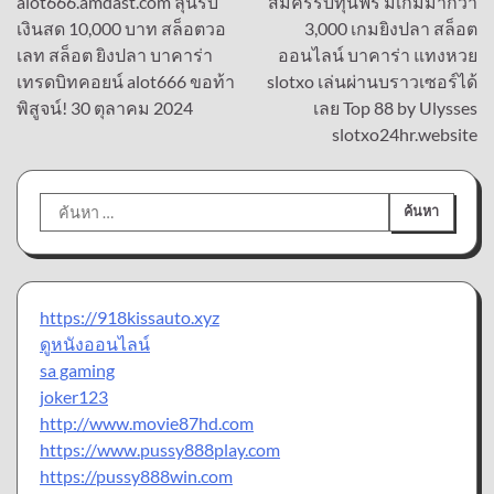
alot666.amdast.com ลุ้นรับ
สมัครรับทุนฟรี มีเกมมากว่า
เงินสด 10,000 บาท สล็อตวอ
3,000 เกมยิงปลา สล็อต
เลท สล็อต ยิงปลา บาคาร่า
ออนไลน์ บาคาร่า แทงหวย
เทรดบิทคอยน์ alot666 ขอท้า
slotxo เล่นผ่านบราวเซอร์ได้
พิสูจน์! 30 ตุลาคม 2024
เลย Top 88 by Ulysses
slotxo24hr.website
ค้นหา
สำหรับ:
https://918kissauto.xyz
ดูหนังออนไลน์
sa gaming
joker123
http://www.movie87hd.com
https://www.pussy888play.com
https://pussy888win.com