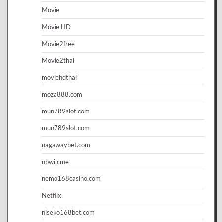
Movie
Movie HD
Movie2free
Movie2thai
moviehdthai
moza888.com
mun789slot.com
mun789slot.com
nagawaybet.com
nbwin.me
nemo168casino.com
Netflix
niseko168bet.com