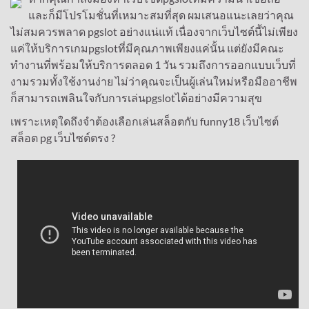
และก็มีโปรโมชั่นที่เหมาะสมที่สุด ผมเสนอแนะเลยว่าคุณ
ไม่สมควรพลาด pgslot อย่างแน่แท้ เนื่องจากเว็บไซต์นี้ไม่เพียง
แค่ให้บริการเกมpgslotที่มีคุณภาพเพียงแค่นั้น แต่ยังมีคณะ
ทำงานที่พร้อมให้บริการตลอด 1 วัน รวมถึงการออกแบบเว็บที่
งามรวมทั้งใช้งานง่าย ไม่ว่าคุณจะเป็นผู้เล่นใหม่หรือมืออาชีพ
ก็สามารถเพลินใจกับการเล่นpgslotได้อย่างมีความสุข
เพราะเหตุใดถึงจำต้องเลือกเล่นสล็อตกับ funny18 เว็บไซต์
สล็อต pg เว็บไซต์ตรง ?