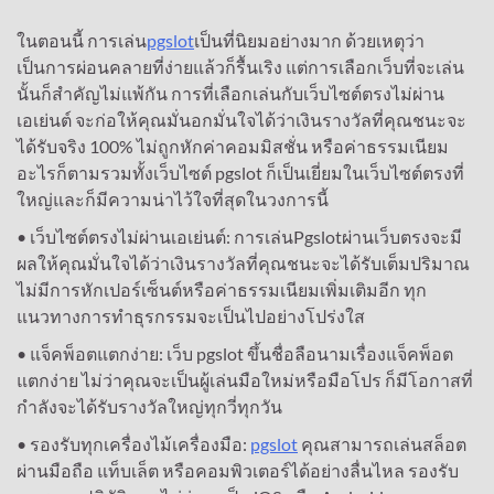
ในตอนนี้ การเล่น
pgslot
เป็นที่นิยมอย่างมาก ด้วยเหตุว่า
เป็นการผ่อนคลายที่ง่ายแล้วก็รื้นเริง แต่การเลือกเว็บที่จะเล่น
นั้นก็สำคัญไม่แพ้กัน การที่เลือกเล่นกับเว็บไซต์ตรงไม่ผ่าน
เอเย่นต์ จะก่อให้คุณมั่นอกมั่นใจได้ว่าเงินรางวัลที่คุณชนะจะ
ได้รับจริง 100% ไม่ถูกหักค่าคอมมิสชั่น หรือค่าธรรมเนียม
อะไรก็ตามรวมทั้งเว็บไซต์ pgslot ก็เป็นเยี่ยมในเว็บไซต์ตรงที่
ใหญ่และก็มีความน่าไว้ใจที่สุดในวงการนี้
• เว็บไซต์ตรงไม่ผ่านเอเย่นต์: การเล่นPgslotผ่านเว็บตรงจะมี
ผลให้คุณมั่นใจได้ว่าเงินรางวัลที่คุณชนะจะได้รับเต็มปริมาณ
ไม่มีการหักเปอร์เซ็นต์หรือค่าธรรมเนียมเพิ่มเติมอีก ทุก
แนวทางการทำธุรกรรมจะเป็นไปอย่างโปร่งใส
• แจ็คพ็อตแตกง่าย: เว็บ pgslot ขึ้นชื่อลือนามเรื่องแจ็คพ็อต
แตกง่าย ไม่ว่าคุณจะเป็นผู้เล่นมือใหม่หรือมือโปร ก็มีโอกาสที่
กำลังจะได้รับรางวัลใหญ่ทุกวี่ทุกวัน
• รองรับทุกเครื่องไม้เครื่องมือ:
pgslot
คุณสามารถเล่นสล็อต
ผ่านมือถือ แท็บเล็ต หรือคอมพิวเตอร์ได้อย่างลื่นไหล รองรับ