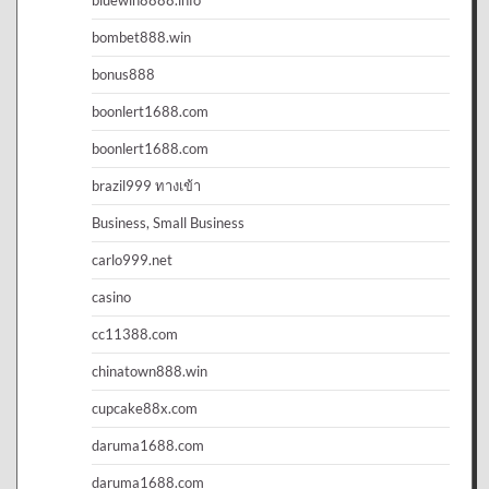
bombet888.win
bonus888
boonlert1688.com
boonlert1688.com
brazil999 ทางเข้า
Business, Small Business
carlo999.net
casino
cc11388.com
chinatown888.win
cupcake88x.com
daruma1688.com
daruma1688.com