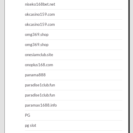
niseko168bet.net
okcasino159.com
okcasino159.com
omg369.shop
omg369.shop
onesiamclub.site
onoplus168.com
panama888
paradise1club.fun
paradise1club.fun
paramax1688.info
PG
pg slot