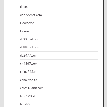
debet
dgb222hot.com
Doomovie
Doujin
dr888bet.com
dr888bet.com
du2477.com
ek4567.com
enjoy24.fun
erisauto.site
etbet16888.com
fafa 123 slot
faro168