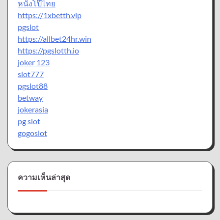
หนังโป๊ไทย
https://1xbetth.vip
pgslot
https://allbet24hr.win
https://pgslotth.io
joker 123
slot777
pgslot88
betway
jokerasia
pg slot
gogoslot
ความเห็นล่าสุด