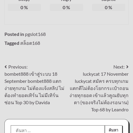
0
%
0
%
0
%
Posted in
pgslot168
Tagged
สล็อต168
แนะแนว
Previous:
Next:
bombet888 เข้าสู่ระบบ 18
luckycat 17 November
เรื่อง
September bombet888 แตก
luckycat สมัคร ครบทุกเกม
ง่ายทุกเกม ไม่ต้องแจ้งสลิป ไม่
แตกดีไม่ต้องโยกกระเป๋าถอน
ต้องทำยอดเทิร์น ไม่มีเทิร์น
ง่ายทุกยอด เข้าแล้วคูณยับทุก
ซ่อน Top 30 by Davida
ตา {ของจริงไม่ต้องรอนาน}
Top 68 by Leandro
ค้นหา