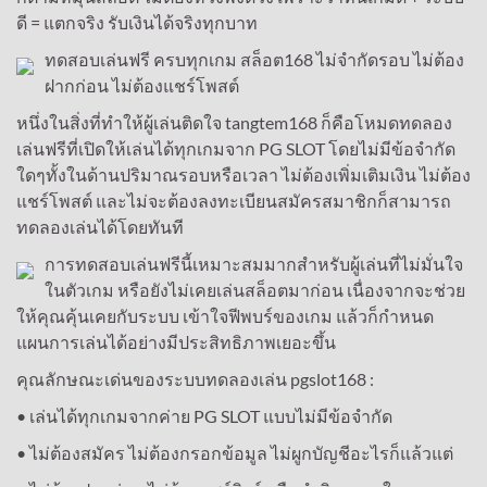
ดี = แตกจริง รับเงินได้จริงทุกบาท
ทดสอบเล่นฟรี ครบทุกเกม สล็อต168 ไม่จำกัดรอบ ไม่ต้อง
ฝากก่อน ไม่ต้องแชร์โพสต์
หนึ่งในสิ่งที่ทำให้ผู้เล่นติดใจ tangtem168 ก็คือโหมดทดลอง
เล่นฟรีที่เปิดให้เล่นได้ทุกเกมจาก PG SLOT โดยไม่มีข้อจำกัด
ใดๆทั้งในด้านปริมาณรอบหรือเวลา ไม่ต้องเพิ่มเติมเงิน ไม่ต้อง
แชร์โพสต์ และไม่จะต้องลงทะเบียนสมัครสมาชิกก็สามารถ
ทดลองเล่นได้โดยทันที
การทดสอบเล่นฟรีนี้เหมาะสมมากสำหรับผู้เล่นที่ไม่มั่นใจ
ในตัวเกม หรือยังไม่เคยเล่นสล็อตมาก่อน เนื่องจากจะช่วย
ให้คุณคุ้นเคยกับระบบ เข้าใจฟีพบร์ของเกม แล้วก็กำหนด
แผนการเล่นได้อย่างมีประสิทธิภาพเยอะขึ้น
คุณลักษณะเด่นของระบบทดลองเล่น pgslot168 :
• เล่นได้ทุกเกมจากค่าย PG SLOT แบบไม่มีข้อจำกัด
• ไม่ต้องสมัคร ไม่ต้องกรอกข้อมูล ไม่ผูกบัญชีอะไรก็แล้วแต่