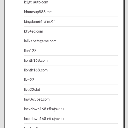
k1gt-auto.com
khumsup888.me
kingdom66 ทางเข้า
ktv4sd.com
lalikabetsgame.com
lion123
lionth168.com
lionth168.com
live22
live22slot
lnw365bet.com
lockdown168 เข้าสู่ระบบ
lockdown168 เข้าสู่ระบบ