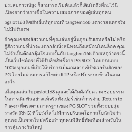
ประสบการณ์สูง ก็สามารถเริ่มต้นแล้วก็เติบโตถึงที่กะไว้นี่
เนื่องจากว่าเราเชื่อในความเสมอภาคของผู้เล่นทุกคน
pgslot168 ลิขสิทธิ์แท้ทุกเกมที่ tangtem168 แตกง่าย แตกจริง
ไม่มีปรับเรท
ถ้าคุณเคยสงสัยว่าเกมที่คุณเล่นอยู่นั้นถูกปรับเรทหรือไม่ หรือ
รู้สึกว่าเกมที่น่าจะแตกกลับนิ่งสนิทจนถึงเสมือนโดนล็อค คุณ
ไม่จำเป็นต้องกลุ้มใจแบบงั้นกับ tangtem168 ด้วยเหตุว่าตรงนี้
เป็นเว็บไซต์ตรงที่ได้รับลิขสิทธิ์จาก PG SLOT โดยตรงแบบ
100% ทุกเกมที่เปิดให้บริการเป็นเกมจากเซิร์ฟเวอร์หลักของ
PG โดยไม่ผ่านการแก้ไขค่า RTP หรือปรับระบบข้างในเกม
อะไร
เมื่อคุณเล่นกับ pgslot168 คุณจะได้สัมผัสกับความชอบธรรม
ในการเดิมพันอย่างแท้จริง ทั้งเปอร์เซ็นต์การจ่าย (Return to
Player) ที่ตรงตามมาตรฐานของ PG SLOT รวมทั้งระบบสุ่ม
รางวัล (RNG) ที่โปร่งใส ไม่มีการปรับลดโอกาสโบนัสไม่ว่า
คุณจะเป็นพวกใหม่หรือเก่า ทุกคนมีสิทธิ์ทัดเทียมสำหรับใน
การลุ้นรางวัลใหญ่