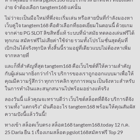
ง่าย จำต้องเลือก tangtem168 แค่นั้น
ไม่ว่าจะเป็นมือใหม่ที่พึ่งจะเริ่มเล่น หรือสายปั่นที่กำลังมองหา
เว็บคู่ใจ tangtem168 คือตัวเลือกที่ยอดเยี่ยมในตอนนี้ ด้วยเกม
จากค่าย PG SLOT ลิขสิทธิ์แท้ ระบบที่นำสมัย ทดลองเล่นฟรีได้
ทุกเกม สมัครฟรีไม่เสียค่าใช้จ่าย รวมทั้งโปรโมชั่นสุดคุ้มที่
เบิกเงินได้จริงทุกบิล ทั้งสิ้นนี้รวมอยู่ที่เดียวแบบไม่ต้องหาเพิ่ม
จากหลายที่
และก็ที่สำคัญที่สุด tangtem168 คือเว็บไซต์ที่ให้ความสำคัญ
กับผู้เล่นมากยิ่งกว่ากำไร บริการของเราถูกออกแบบมาเพื่อให้
คุณมีความรู้สึกว่า ทุกการคลิก ทุกการหมุน เป็นจังหวะสำหรับ
ในการทำเงินและสนุกสนานไปพร้อมอย่างแท้จริง
ลองวันนี้ แล้วคุณจะทราบดีว่า เว็บไซต์สล็อตที่ดีจัง บริการดีจัง
รวมทั้ง “แตกจริง” มันคืออะไร tangtem168 พร้อมให้คุณสัมผัส
ความปังนี้แล้ววันนี้!
ทางเข้า สล็อตเว็บตรง สล็อต168 tangtem168.today 12 ก.ค.
25 Darla ยืน 1 เรื่องเกมสล็อต pgslot168สมัครฟรี Top 29