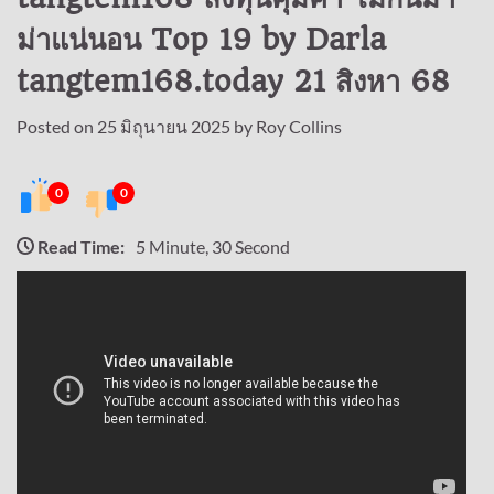
ม่าแน่นอน Top 19 by Darla
tangtem168.today 21 สิงหา 68
Posted on
25 มิถุนายน 2025
by
Roy Collins
0
0
Read Time:
5 Minute, 30 Second