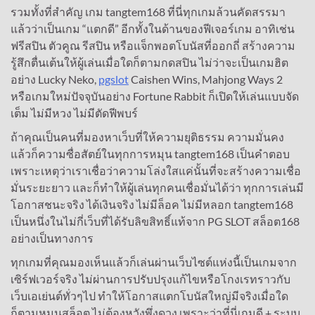
รวมทั้งที่สำคัญ เกม tangtem168 ที่นี่ทุกเกมล้วนคัดสรรมา
แล้วว่าเป็นเกม “แตกดี” อีกทั้งในด้านของฟีเจอร์เกม อาทิเช่น
ฟรีสปิน ตัวคูณ รีสปิน หรือแจ็กพอตโบนัสที่ออกถี่ สร้างความ
รู้สึกตื่นเต้นให้ผู้เล่นเมื่อใดก็ตามกดสปิน ไม่ว่าจะเป็นเกมฮิต
อย่าง Lucky Neko,
pgslot
Caishen Wins, Mahjong Ways 2
หรือเกมใหม่ปัจจุบันอย่าง Fortune Rabbit ก็เปิดให้เล่นแบบจัด
เต็ม ไม่มีหวง ไม่มีตัดฟีพบร์
ถ้าคุณเป็นคนที่มองหาเว็บที่ให้ความยุติธรรม ความมั่นคง
แล้วก็ความซื่อสัตย์ในทุกการหมุน tangtem168 เป็นคำตอบ
เพราะเหตุว่าเราเชื่อว่าความโล่งใสแค่นั้นที่จะสร้างความเชื่อ
มั่นระยะยาว และก็ทำให้ผู้เล่นทุกคนเชื่อมั่นได้ว่า ทุกการเล่นมี
โอกาสชนะจริง ได้เงินจริง ไม่มีล็อค ไม่มีหลอก tangtem168
เป็นหนึ่งในไม่กี่เว็บที่ได้รับลิขสิทธิ์แท้จาก PG SLOT สล็อต168
อย่างเป็นทางการ
ทุกเกมที่คุณมองเห็นแล้วก็เล่นผ่านเว็บไซต์แห่งนี้เป็นเกมจาก
เซิร์ฟเวอร์จริง ไม่ผ่านการปรับปรุงแก้ไขหรือโกงเรทราวกับ
เว็บเอเย่นต์ทั่วๆไป ทำให้โอกาสแตกโบนัสใหญ่มีจริงเมื่อใด
ก็ตามหมุนสล็อต ไม่ต้องหวังพึ่งดวง เพราะว่าที่นี่เกมดี + ระบบ