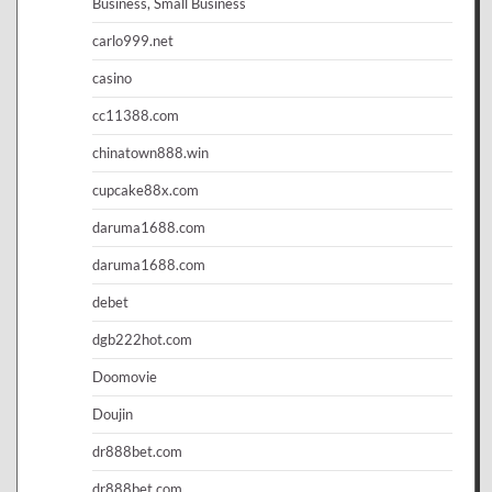
Business, Small Business
carlo999.net
casino
cc11388.com
chinatown888.win
cupcake88x.com
daruma1688.com
daruma1688.com
debet
dgb222hot.com
Doomovie
Doujin
dr888bet.com
dr888bet.com