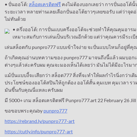
• ปั่นออโต้:
สล็อตเครดิตฟรี
คงไม่ต้องบอกเลยว่า การปั่นออโต้น
ระยะเวลา หลายท่านเลยเลือกปั่นออโต้ยาวๆเลยขอรับ แต่ว่าจุด
ไม่ทันด้วย
• ครึ่งออโต้: การปั่นแบบครึ่งออโต้จะช่วยทำให้คุณคุมอารมณ
เหมาะสมกับการเล่นเป็นบริเวณอีกด้วย แต่ว่าคุณควรมีระเบ
เล่นสล็อตกับ punpro777 แบบเข้าใจง่าย จะปั่นแบบไหนก็อยู่ที่คุ
ถ้าเกิดคุณอ่านบทความของ punpro777 มาจนถึงนี้แล้ว ผมบอกเลยว
ต่างๆแล้วล่ะครับผม คุณจะมองเห็นได้เลยว่า มันไม่ได้มีอะไรมาการ
แม้ปั่นแบบงี้จะเสียกว่า สล็อต777 สิ่งที่จะทำให้ผลกำไรนิ่งกว่าเดิ
ประโยชน์ของออโต้สปินให้ถูกต้อง ออโต้สั้น คุมเบท คุมเวลา รวมท
มันขึ้นกับคุณนี่แหละครับผม
มี 5000+ เกม สล็อตเครดิตฟรี Punpro777.art 22 February 26 Ji
ขอขอบพระคุณby
punpro777
https://rebrand.ly/punpro777-art
https://cutly.info/punpro777-art