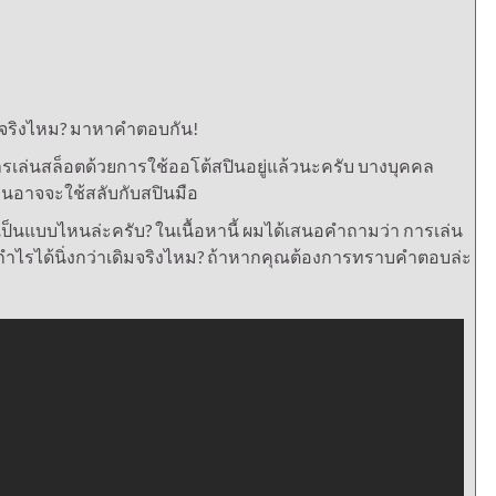
ิมจริงไหม? มาหาคำตอบกัน!
ารเล่นสล็อตด้วยการใช้ออโต้สปินอยู่แล้วนะครับ บางบุคคล
นอาจจะใช้สลับกับสปินมือ
ป็นแบบไหนล่ะครับ? ในเนื้อหานี้ ผมได้เสนอคำถามว่า การเล่น
ทำกำไรได้นิ่งกว่าเดิมจริงไหม? ถ้าหากคุณต้องการทราบคำตอบล่ะ