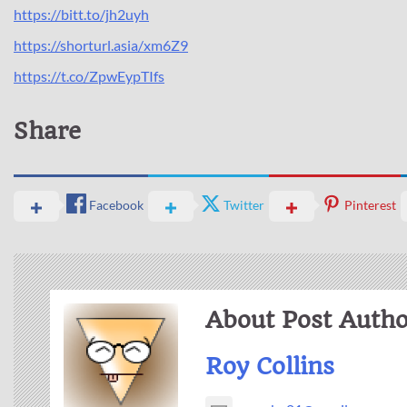
https://bitt.to/jh2uyh
https://shorturl.asia/xm6Z9
https://t.co/ZpwEypTIfs
Share
Facebook
Twitter
Pinterest
About Post Auth
Roy Collins