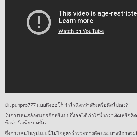
ปั่น punpro777 แบบกึ่งออโต้ กำไรนิ่งกว่าเดิมหรือคิดไปเอง?
ในการเล่นสล็อตแครดิตฟรีแบบกึ่งออโต้ กำไรนิ่งกว่าเดิมหรือคิด
ข้อจำกัดเพียงแค่นั้น
ซึ่งการเล่นในรูปแบบนี้ไม่ใช่สูตรร่ำรวยทางลัด และบางทีอาจจ