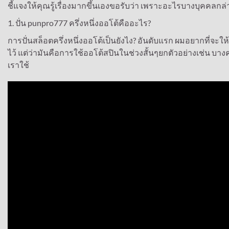
ชี้แจงให้คุณรู้เรื่องมากขึ้นเองขอรับว่า เพราะอะไรบางบุคคลกล่า
1. ปั่น punpro777 ครึ่งหนึ่งออโต้คืออะไร?
การปั่นสล็อตครึ่งหนึ่งออโต้เป็นยังไง? อันดับแรก ผมอยากที่จะให
ไว้ แต่ว่ามันคือการใช้ออโต้สปินในช่วงสั้นๆยกตัวอย่างเช่น บางครั
เราใช้