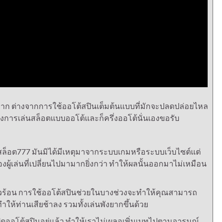
อยาก ต่างจากการใช้ออโต้สปินเต็มต้นแบบที่มักจะปลดปล่อยไหล
การเล่นสล็อตแบบออโต้และก็ครึ่งออโต้นั่นเองขอรับ
ล็อต777 มันมิได้มีเหตุมาจากระบบเกมหรือระบบเว็บไซต์แต่
ู้เล่นที่เปลี่ยนไปมามากยิ่งกว่า ทำให้ผลนั้นออกมาไม่เหมือน
ัวร้อน การใช้ออโต้สปินช่วยในบางช่วงจะทำให้คุณสามารถ
ให้ท่านเสียช้าลง รวมทั้งเล่นพังยากขึ้นด้วย
เปิดออโต้สปินอยู่แล้ว ทำให้เราไม่เผลอเพิ่มเบทไปตามอารมณ์