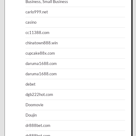
Business, Small Business
carlo999.net
casino
cc11388.com
chinatown888.win
cupcake88x.com
daruma1688.com
daruma1688.com
debet
dgb222hot.com
Doomovie
Doujin
dr888bet.com
dr888bet.com