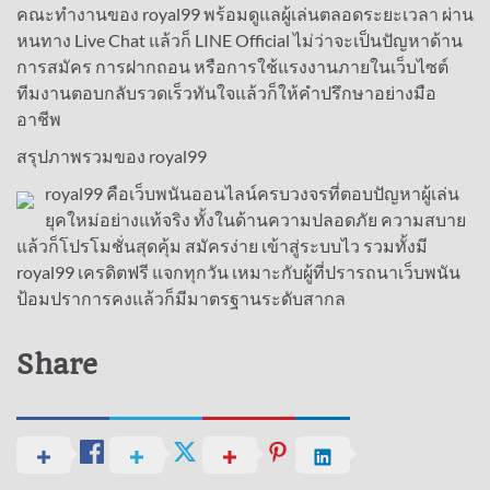
คณะทำงานของ royal99 พร้อมดูแลผู้เล่นตลอดระยะเวลา ผ่าน
หนทาง Live Chat แล้วก็ LINE Official ไม่ว่าจะเป็นปัญหาด้าน
การสมัคร การฝากถอน หรือการใช้แรงงานภายในเว็บไซต์
ทีมงานตอบกลับรวดเร็วทันใจแล้วก็ให้คำปรึกษาอย่างมือ
อาชีพ
สรุปภาพรวมของ royal99
royal99 คือเว็บพนันออนไลน์ครบวงจรที่ตอบปัญหาผู้เล่น
ยุคใหม่อย่างแท้จริง ทั้งในด้านความปลอดภัย ความสบาย
แล้วก็โปรโมชั่นสุดคุ้ม สมัครง่าย เข้าสู่ระบบไว รวมทั้งมี
royal99 เครดิตฟรี แจกทุกวัน เหมาะกับผู้ที่ปรารถนาเว็บพนัน
ป้อมปราการคงแล้วก็มีมาตรฐานระดับสากล
Share