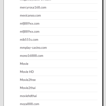
mercyrosa168.com
mexicanoo.com
mfj889xx.com
mfj889xx.com
mib555s.com
mmplay-casino.com
mono16888.com
Movie
Movie HD
Movie2free
Movie2thai
moviehdthai
moza888.com