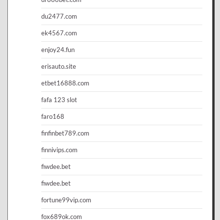
du2477.com
ek4567.com
enjoy24.fun
erisauto.site
etbet16888.com
fafa 123 slot
faro168
finfinbet789.com
finnivips.com
fiwdee.bet
fiwdee.bet
fortune99vip.com
fox689ok.com