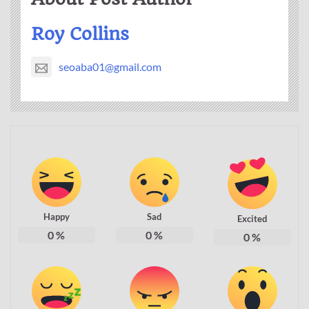
Roy Collins
seoaba01@gmail.com
Happy
Sad
Excited
0
%
0
%
0
%