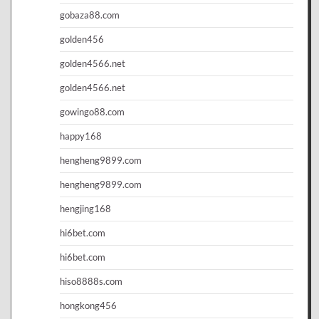
gobaza88.com
golden456
golden4566.net
golden4566.net
gowingo88.com
happy168
hengheng9899.com
hengheng9899.com
hengjing168
hi6bet.com
hi6bet.com
hiso8888s.com
hongkong456