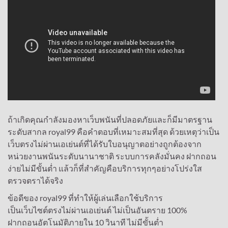
ถ้าเกิดคุณกำลังมองหาเว็บพนันที่ปลอดภัยและก็มีมาตรฐาน
ระดับสากล royal99 คือคำตอบที่เหมาะสมที่สุด ด้วยเหตุว่าเป็น
เว็บตรงไม่ผ่านเอเย่นต์ที่ได้รับใบอนุญาตอย่างถูกต้องจาก
หน่วยงานพนันระดับนานาชาติ ระบบการคลังมั่นคง ฝากถอน
ง่ายไม่มีขั้นต่ำ แล้วก็ที่สำคัญคือบริการทุกๆอย่างโปร่งใส
ตรวจตราได้จริง
ข้อดีของ royal99 ที่ทำให้ผู้เล่นเลือกใช้บริการ
เป็นเว็บไซต์ตรงไม่ผ่านเอเย่นต์ ไม่เป็นอันตราย 100%
ฝากถอนอัตโนมัติภายใน 10 วินาที ไม่มีขั้นต่ำ