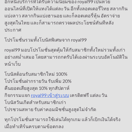
อีกหนึ่งบริการที่ได้รับความนิยมของ royal99 เป็นหวย
ออนไลน์ที่เปิดให้แทงได้แต่ละวัน อีกทั้งลอตเตอรี่ไทย สลากกิน
แบ่งลาว สลากกินแบ่งฮานอย และก็ลอตเตอรี่หุ้น อัตราจ่าย
สูงสุดในไทย และก็สามารถตรวจผลประโยชน์ทันทีหลัง
ประกาศ
โปรโมชั่นรวมทั้งโบนัสพิเศษจาก royal99
royal99 มอบโปรโมชั่นสุดคุ้มให้กับสมาชิกทั้งใหม่รวมทั้งเก่า
อย่างสม่ำเสมอ โดยสามารถกดรับได้เองผ่านระบบอัตโนมัติใน
หน้าเว็บ
โบนัสต้อนรับสมาชิกใหม่ 100%
โปรโมชั่นฝากรายวัน รับเพิ่ม 20%
คืนยอดเสียสูงสุด 10% ทุกสัปดาห์
กิจกรรมแจก
royal99 เข้าสู่ระบบ
เครดิตฟรี แต่ละวัน
โบนัสวันเกิดสำหรับสมาชิกเก่า
โปรชวนสหาย รับค่าคอมมิชชั่นสูงสุดไม่จำกัด
ทุกโปรโมชั่นสามารถใช้เล่นได้ทุกเกม แล้วก็เบิกเงินได้จริง
เมื่อทำเทิร์นครบตามข้อตกลง