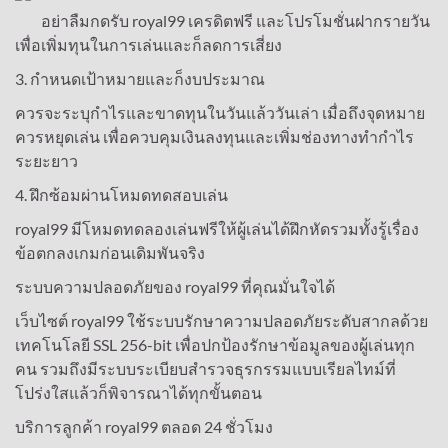
อย่าลืมกดรับ royal99 เครดิตฟรี และโปรโมชั่นฝากรายวัน
เพื่อเพิ่มทุนในการเล่นและก็ลดการเสี่ยง
3. กำหนดเป้าหมายและก็งบประมาณ
ควรจะระบุกำไรและขาดทุนในวันแล้ววันเล่า เมื่อถึงจุดหมาย
ควรหยุดเล่น เพื่อควบคุมเงินลงทุนและเพิ่มช่องทางทำกำไร
ระยะยาว
4. ฝึกซ้อมผ่านโหมดทดสอบเล่น
royal99 มีโหมดทดลองเล่นฟรีให้ผู้เล่นได้ฝึกหัดรวมทั้งรู้เรื่อง
ข้อตกลงเกมก่อนเดิมพันจริง
ระบบความปลอดภัยของ royal99 ที่คุณมั่นใจได้
เว็บไซต์ royal99 ใช้ระบบรักษาความปลอดภัยระดับสากลด้วย
เทคโนโลยี SSL 256-bit เพื่อปกป้องรักษาข้อมูลของผู้เล่นทุก
คน รวมถึงมีระบบระเบียบสำรวจธุรกรรมแบบเรียลไทม์ที่
โปร่งใสแล้วก็พิจารณาได้ทุกขั้นตอน
บริการลูกค้า royal99 ตลอด 24 ชั่วโมง