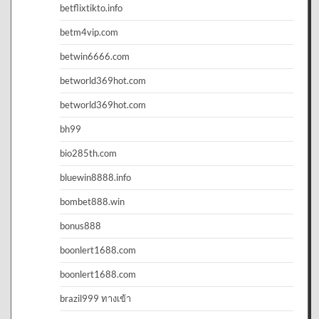
betflixtikto.info
betm4vip.com
betwin6666.com
betworld369hot.com
betworld369hot.com
bh99
bio285th.com
bluewin8888.info
bombet888.win
bonus888
boonlert1688.com
boonlert1688.com
brazil999 ทางเข้า