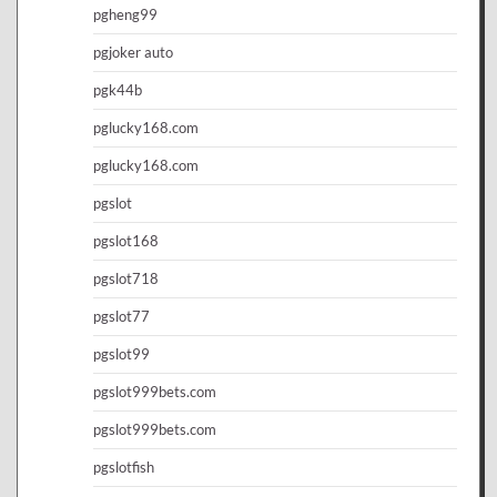
pgheng99
pgjoker auto
pgk44b
pglucky168.com
pglucky168.com
pgslot
pgslot168
pgslot718
pgslot77
pgslot99
pgslot999bets.com
pgslot999bets.com
pgslotfish