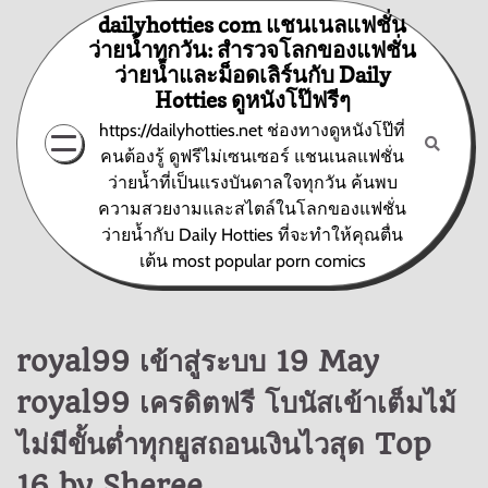
Skip
dailyhotties com แชนเนลแฟชั่น
to
ว่ายน้ำทุกวัน: สำรวจโลกของแฟชั่น
content
ว่ายน้ำและม็อดเลิร์นกับ Daily
Hotties ดูหนังโป๊ฟรีๆ
https://dailyhotties.net ช่องทางดูหนังโป๊ที่
คนต้องรู้ ดูฟรีไม่เซนเซอร์ แชนเนลแฟชั่น
ว่ายน้ำที่เป็นแรงบันดาลใจทุกวัน ค้นพบ
ความสวยงามและสไตล์ในโลกของแฟชั่น
ว่ายน้ำกับ Daily Hotties ที่จะทำให้คุณตื่น
เต้น most popular porn comics
royal99 เข้าสู่ระบบ 19 May
royal99 เครดิตฟรี โบนัสเข้าเต็มไม้
ไม่มีขั้นต่ำทุกยูสถอนเงินไวสุด Top
16 by Sheree