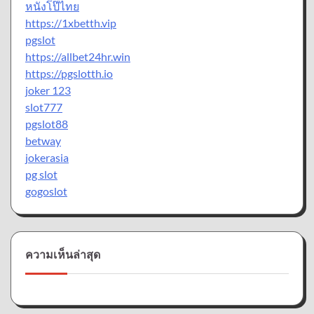
หนังโป๊ไทย
https://1xbetth.vip
pgslot
https://allbet24hr.win
https://pgslotth.io
joker 123
slot777
pgslot88
betway
jokerasia
pg slot
gogoslot
ความเห็นล่าสุด