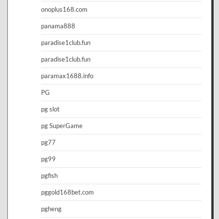
onoplus168.com
panama888
paradise1club.fun
paradise1club.fun
paramax1688.info
PG
pg slot
pg SuperGame
pg77
pg99
pgfish
pggold168bet.com
pgheng