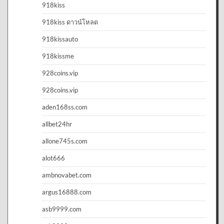
918kiss
918kiss ดาวน์โหลด
918kissauto
918kissme
928coins.vip
928coins.vip
aden168ss.com
allbet24hr
allone745s.com
alot666
ambnovabet.com
argus16888.com
asb9999.com