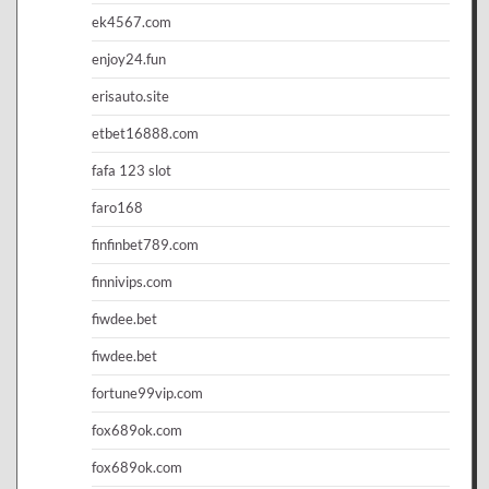
ek4567.com
enjoy24.fun
erisauto.site
etbet16888.com
fafa 123 slot
faro168
finfinbet789.com
finnivips.com
fiwdee.bet
fiwdee.bet
fortune99vip.com
fox689ok.com
fox689ok.com