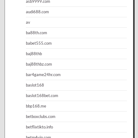
asb9999.com
audi688.com
av
ba88th.com
babet555.com
baj88thb
baj88thbz.com
bar4game24hr.com
baslot168
baslot168bet.com
bbp168.me
betboxclubs.com
betflixtikto.info
betm4vip.com