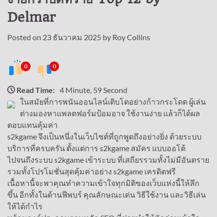
Delmar
Posted on
23 ธันวาคม 2025
by
Roy Collins
0
0
Read Time:
4 Minute, 59 Second
ในสมัยที่การพนันออนไลน์เติบโตอย่างก้าวกระโดด ผู้เล่น
ต่างมองหาแพลตฟอร์มป้อมอาจ ใช้งานง่าย แล้วก็ได้ผล
ตอบแทนคุ้มค่า
s2kgame จึงเป็นหนึ่งในเว็บไซต์ที่ถูกพูดถึงอย่างยิ่ง ด้วยระบบ
บริการที่ครบครัน ตั้งแต่การ s2kgame สมัคร แบบออโต้
ไปจนถึงระบบ s2kgame เข้าระบบ ที่เสถียรรวมทั้งไม่มีอันตราย
รวมทั้งโปรโมชั่นสุดคุ้มค่าอย่าง s2kgame เครดิตฟรี
เนื้อหานี้จะพาคุณทำความเข้าใจทุกมิติของเว็บแห่งนี้ให้ลึก
ขึ้น อีกทั้งในด้านฟีพบร์ คุณลักษณะเด่น วิธีใช้งาน และวิธีเล่น
ให้ได้กำไร