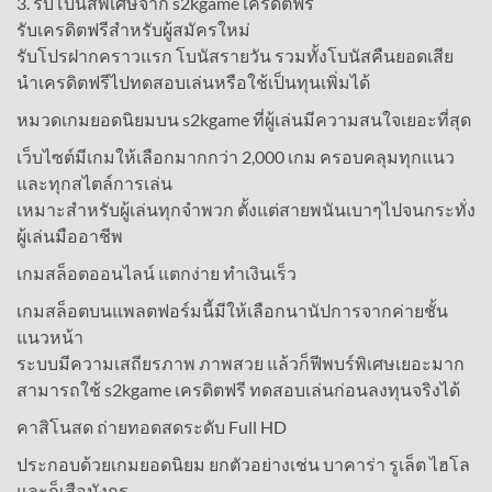
3. รับโบนัสพิเศษจาก s2kgame เครดิตฟรี
รับเครดิตฟรีสำหรับผู้สมัครใหม่
รับโปรฝากคราวแรก โบนัสรายวัน รวมทั้งโบนัสคืนยอดเสีย
นำเครดิตฟรีไปทดสอบเล่นหรือใช้เป็นทุนเพิ่มได้
หมวดเกมยอดนิยมบน s2kgame ที่ผู้เล่นมีความสนใจเยอะที่สุด
เว็บไซต์มีเกมให้เลือกมากกว่า 2,000 เกม ครอบคลุมทุกแนว
และทุกสไตล์การเล่น
เหมาะสำหรับผู้เล่นทุกจำพวก ตั้งแต่สายพนันเบาๆไปจนกระทั่ง
ผู้เล่นมืออาชีพ
เกมสล็อตออนไลน์ แตกง่าย ทำเงินเร็ว
เกมสล็อตบนแพลตฟอร์มนี้มีให้เลือกนานัปการจากค่ายชั้น
แนวหน้า
ระบบมีความเสถียรภาพ ภาพสวย แล้วก็ฟีพบร์พิเศษเยอะมาก
สามารถใช้ s2kgame เครดิตฟรี ทดสอบเล่นก่อนลงทุนจริงได้
คาสิโนสด ถ่ายทอดสดระดับ Full HD
ประกอบด้วยเกมยอดนิยม ยกตัวอย่างเช่น บาคาร่า รูเล็ต ไฮโล
และก็เสือมังกร