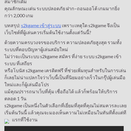
สมาชิกเดิม
คุณลักษณะเด่น ระบบปลอดภัย ฝาก–ถอนออโต้ เกมมากยิ่ง
กว่า 2,000 เกม
บทสรุป:
s2kgame เข้าสู่ระบบ
เพราะเหตุใด s2kgame จึงเป็น
เว็บไซต์ที่ผู้เล่นควรเริ่มต้นใช้งานตั้งแต่วันนี้?
ด้วยความครบวงจรของบริการ ความปลอดภัยสูงสุด รวมทั้ง
ระบบที่ตอบปัญหาผู้เล่นสมัยใหม่
ไม่ว่าจะเป็นระบบ s2kgame สมัคร ที่ง่าย ระบบ s2kgame เข้า
ระบบ ที่เสถียร
หรือโบนัส s2kgame เครดิตฟรี ที่ช่วยเพิ่มทุนสำหรับในการเล่น
ก็เลยไม่น่าแปลกใจว่าเว็บนี้เป็นที่นิยมอย่างเร็วในกรุ๊ปผู้เล่นมือ
ใหม่และก็ผู้เล่นมือโปร
แม้คุณปรารถนาเว็บที่คุ้ม เชื่อถือได้ แล้วก็พร้อมให้บริการ
ตลอด 1 วัน
s2kgame เป็นหนึ่งในตัวเลือกที่เยี่ยมที่สุดที่คุณไม่สมควรละเลย
เริ่มต้นวันนี้ แล้วคุณจะมองเห็นความไม่เหมือนในทันทีตั้งแต่ที
แรกที่ใช้งาน