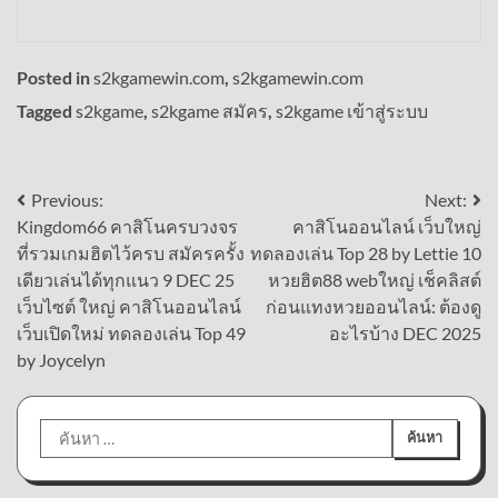
Posted in
s2kgamewin.com
,
s2kgamewin.com
Tagged
s2kgame
,
s2kgame สมัคร
,
s2kgame เข้าสู่ระบบ
แนะแนว
Previous:
Next:
Kingdom66 คาสิโนครบวงจร
คาสิโนออนไลน์ เว็บใหญ่
เรื่อง
ที่รวมเกมฮิตไว้ครบ สมัครครั้ง
ทดลองเล่น Top 28 by Lettie 10
เดียวเล่นได้ทุกแนว 9 DEC 25
หวยฮิต88 webใหญ่ เช็คลิสต์
เว็บไซต์ ใหญ่ คาสิโนออนไลน์
ก่อนแทงหวยออนไลน์: ต้องดู
เว็บเปิดใหม่ ทดลองเล่น Top 49
อะไรบ้าง DEC 2025
by Joycelyn
ค้นหา
สำหรับ: