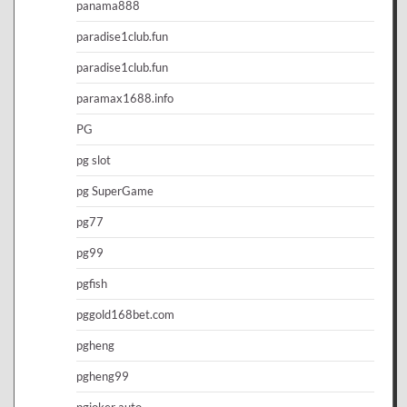
panama888
paradise1club.fun
paradise1club.fun
paramax1688.info
PG
pg slot
pg SuperGame
pg77
pg99
pgfish
pggold168bet.com
pgheng
pgheng99
pgjoker auto