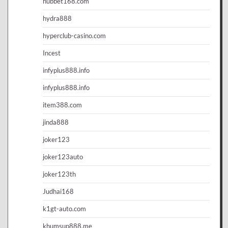
hubbet168.com
hydra888
hyperclub-casino.com
Incest
infyplus888.info
infyplus888.info
item388.com
jinda888
joker123
joker123auto
joker123th
Judhai168
k1gt-auto.com
khumsup888.me