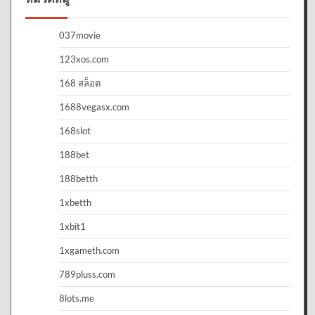
037movie
123xos.com
168 สล็อต
1688vegasx.com
168slot
188bet
188betth
1xbetth
1xbit1
1xgameth.com
789pluss.com
8lots.me