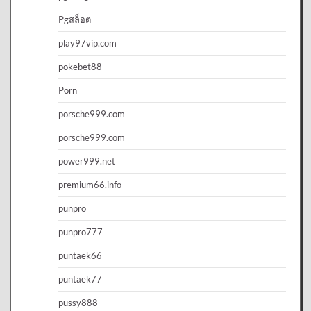
Pgสล็อต
play97vip.com
pokebet88
Porn
porsche999.com
porsche999.com
power999.net
premium66.info
punpro
punpro777
puntaek66
puntaek77
pussy888