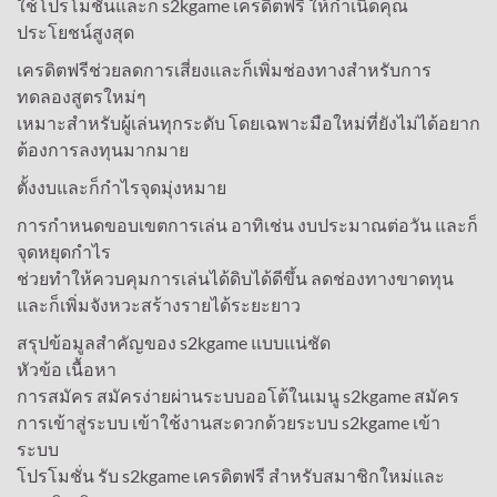
ใช้โปรโมชั่นและก็ s2kgame เครดิตฟรี ให้กำเนิดคุณ
ประโยชน์สูงสุด
เครดิตฟรีช่วยลดการเสี่ยงและก็เพิ่มช่องทางสำหรับการ
ทดลองสูตรใหม่ๆ
เหมาะสำหรับผู้เล่นทุกระดับ โดยเฉพาะมือใหม่ที่ยังไม่ได้อยาก
ต้องการลงทุนมากมาย
ตั้งงบและก็กำไรจุดมุ่งหมาย
การกำหนดขอบเขตการเล่น อาทิเช่น งบประมาณต่อวัน และก็
จุดหยุดกำไร
ช่วยทำให้ควบคุมการเล่นได้ดิบได้ดีขึ้น ลดช่องทางขาดทุน
และก็เพิ่มจังหวะสร้างรายได้ระยะยาว
สรุปข้อมูลสำคัญของ s2kgame แบบแน่ชัด
หัวข้อ เนื้อหา
การสมัคร สมัครง่ายผ่านระบบออโต้ในเมนู s2kgame สมัคร
การเข้าสู่ระบบ เข้าใช้งานสะดวกด้วยระบบ s2kgame เข้า
ระบบ
โปรโมชั่น รับ s2kgame เครดิตฟรี สำหรับสมาชิกใหม่และ