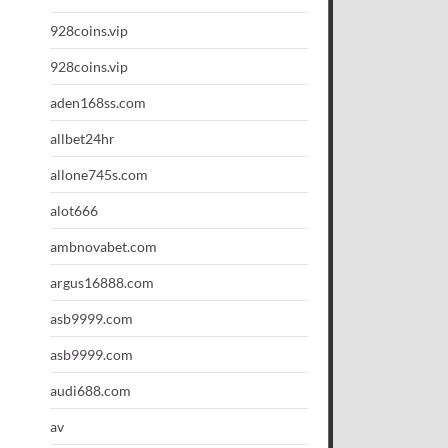
928coins.vip
928coins.vip
aden168ss.com
allbet24hr
allone745s.com
alot666
ambnovabet.com
argus16888.com
asb9999.com
asb9999.com
audi688.com
av