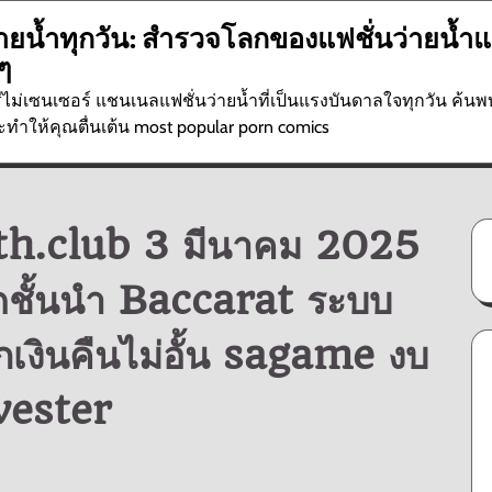
ายน้ำทุกวัน: สำรวจโลกของแฟชั่นว่ายน้ำ
ีๆ
้ ดูฟรีไม่เซนเซอร์ แชนเนลแฟชั่นว่ายน้ำที่เป็นแรงบันดาลใจทุกวัน 
ะทำให้คุณตื่นเต้น most popular porn comics
.club 3 มีนาคม 2025
ชั้นนำ Baccarat ระบบ
 แจกเงินคืนไม่อั้น sagame งบ
lvester