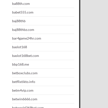
ba88th.com
babet555.com
baj88thb
baj88thbz.com
bar4game24hr.com
baslot168
baslot168bet.com
bbp168.me
betboxclubs.com
betflixtikto.info
betm4vip.com
betwin6666.com
betworld369hot.com