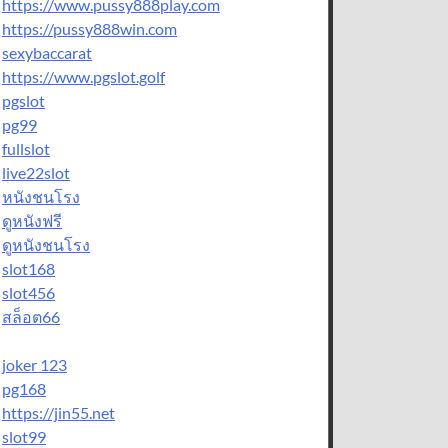
https://www.pussy888play.com
https://pussy888win.com
sexybaccarat
https://www.pgslot.golf
pgslot
pg99
fullslot
live22slot
หนังชนโรง
ดูหนังฟรี
ดูหนังชนโรง
slot168
slot456
สล็อต66
joker 123
pg168
https://jin55.net
slot99