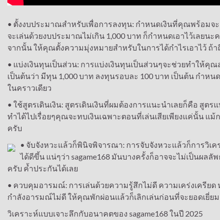
• ตั้งงบประมาณสำหรับเพื่อการลงทุน: กำหนดเงินที่คุณพร้อมจะล
จะเล่นด้วยงบประมาณไม่เกิน 1,000 บาท ก็กำหนดเอาไว้เลยนะครับ
จากนั้น ให้คุณตั้งความมุ่งหมายสำหรับในการได้กำไรเอาไว้ ถ้าถึ
• แบ่งเงินทุนเป็นส่วน: การแบ่งเงินทุนเป็นส่วนๆจะช่วยทำให้ค
เป็นต้นว่า มีทุน 1,000 บาท ลงทุนรอบละ 100 บาท เป็นต้น กำหนด
ในคราวเดียว
• ใช้สูตรเดินเงิน: สูตรเดินเงินที่ผมต้องการแนะนำเลยก็คือ สู
ทำได้ไปเรื่อยๆคุณจะทบเงินเฉพาะตอนที่เล่นเสียเพียงแค่นั้น แม้กระนั
ครับ
• จับจังหวะแล้วก็พินิจพิจารณา: การจับจังหวะแล้วก็การวิ
ได้ดีขึ้น แน่ๆว่า sagame168 มันบางครั้งก็อาจจะไม่เป็นผลลั
ครับ ค้ำประกันได้เลย
• ควบคุมอารมณ์: การเล่นด้วยความรู้สึกไม่ดี ความเคร่งเครียด หร
กำลังอารมณ์ไม่ดี ให้คุณพักผ่อนแล้วก็เลิกเล่นก่อนที่จะยอดเยี่ย
วิเคราะห์แบบเจาะลึกกับอนาคตของ sagame168 ในปี 2025