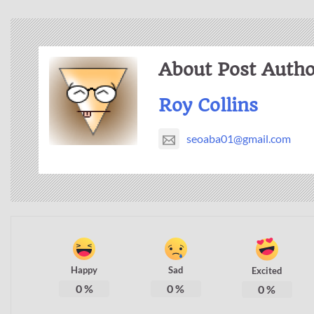
About Post Auth
Roy Collins
seoaba01@gmail.com
Happy
Sad
Excited
0
%
0
%
0
%