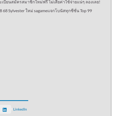
บียนสมัครสมาชิกใหม่ฟรี ไม่เสียค่าใช้จ่ายแน่ๆ ลองเลย!
8 Sylvester ใหม่ sagameแจกโบนัสทุกซีซั่น Top 99
LinkedIn