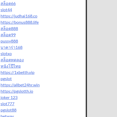
สล็อต66
slot44
https://judhai168.co
https://bonus888.life
สล็อต888
สล็อต99
pussy888
บาคาร่า168
slotxo
สล็อตทดลอง
หนังโป๊ไทย
https://1xbetth.vip
pgslot
https://allbet24hr.win
https://pgslotth.io
joker 123
slot777
pgslot88
betway