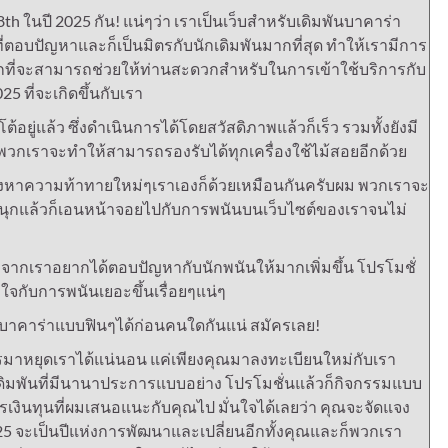
 ในปี 2025 กัน! แน่ๆว่า เราเป็นเว็บสำหรับเดิมพันบาคาร่า
ี่ตอบปัญหาและก็เป็นมิตรกับนักเดิมพันมากที่สุด ทำให้เรามีการ
กที่จะสามารถช่วยให้ท่านสะดวกสำหรับในการเข้าใช้บริการกับ
5 ที่จะเกิดขึ้นกับเรา
่แล้ว ซึ่งดำเนินการได้โดยสวัสดิภาพแล้วก็เร็ว รวมทั้งยังมี
วกเราจะทำให้สามารถรองรับได้ทุกเครื่องใช้ไม้สอยอีกด้วย
องหาความท้าทายใหม่ๆเราเองก็ด้วยเหมือนกันครับผม พวกเราจะ
้คุณสนุกแล้วก็เอนหน้าจอยไปกับการพนันบนเว็บไซต์ของเราจนไม่
ื่องจากเราอยากได้ตอบปัญหากับนักพนันให้มากเพิ่มขึ้น โปรโมชั่
ิงใจกับการพนันเยอะขึ้นเรื่อยๆแน่ๆ
เล่นบาคาร่าแบบฟินๆได้ก่อนคนใดกันแน่ สมัครเลย!
ะไรมาหยุดเราได้แน่นอน แค่เพียงคุณมาลงทะเบียนใหม่กับเรา
มเดิมพันที่มีนานาประการแบบอย่าง โปรโมชั่นแล้วก็กิจกรรมแบบ
รเงินทุนที่ผมเสนอแนะกับคุณไป มั่นใจได้เลยว่า คุณจะจัดแจง
025 จะเป็นปีแห่งการพัฒนาและเปลี่ยนอีกทั้งคุณและก็พวกเรา