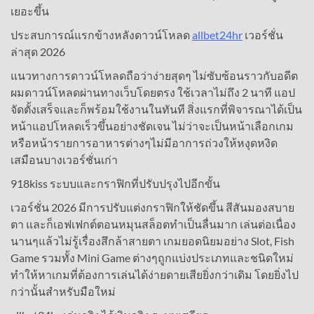
เยอะขึ้น
ประสบการณ์แรกข้างหลังดาวน์โหลด
allbet24hr
เวอร์ชั่น
ล่าสุด 2026
แนวทางการดาวน์โหลดถือว่าง่ายสุดๆ ไม่ซับซ้อนราวกับอดีต
ผมดาวน์โหลดผ่านทางเว็บโดยตรง ใช้เวลาไม่ถึง 2 นาที แอป
จัดตั้งเสร็จและก็พร้อมใช้งานในทันที สิ่งแรกที่พิจารณาได้เป็น
หน้าแอปโหลดเร็วขึ้นอย่างชัดเจน ไม่ว่าจะเป็นหน้าเลือกเกม
หรือหน้ารายการอาหารต่างๆไม่มีอาการถ่วงให้หงุดหงิด
เสมือนบางเวอร์ชั่นเก่า
918kiss ระบบและกราฟิกที่ปรับปรุงไปอีกขั้น
เวอร์ชั่น 2026 มีการปรับแต่งกราฟิกให้ชัดขึ้น สีสันมองสบาย
ตา และก็เอฟเฟกต์ตอนหมุนสล็อตทำเป็นลื่นมาก เล่นต่อเนื่อง
นานๆแล้วไม่รู้เรื่องสึกล้าสายตา เกมยอดนิยมอย่าง Slot, Fish
Game รวมทั้ง Mini Game ต่างๆถูกแบ่งประเภทและชนิดใหม่
ทำให้หาเกมที่ต้องการเล่นได้ง่ายดายเสียยิ่งกว่าเดิม โดยยิ่งไป
กว่านั้นสำหรับมือใหม่