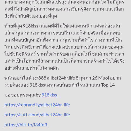
นาน บางคนถูกใจเกมผันแปรสูง ลุ้นแจ็คพอตก้อนโต ไม่มีสูตร
คงที่ สิ่งสำคัญเป็นการทดลองเล่น เรียนรู้จังหวะเกม และเลือก
สิ่งที่เข้ากับตัวเองเยอะที่สุด
ท้ายที่สุด 918kiss สล็อตที่ดีไม่ใช่แค่แตกหนัก แต่จะต้องเล่น
แล้วสนุกสนาน ภาพงาม ระบบลื่น และก็จ่ายจริง เมื่อคุณพบ
เกมที่ตอบปัญหาอีกทั้งความสนุกรวมทั้งกำไร ต่างหากที่เป็น
“เกมประสิทธิภาพ” ที่อาจแปลงประสบการณ์การเล่นของคุณ
ไปชั่วนิจนิรันดร์ รวมทั้งสำหรับผม สล็อตไม่ใช่แค่เกมฆ่าเวลา
แต่ว่าเป็นโอกาสที่ถ้าหากเล่นเป็น ก็สามารถสร้างกำไรได้จริง
อย่างที่หลายท่านไม่คาดฝัน
พนันออนไลน์ scr888 allbet24hr.life 8 กุมภา 26 Muoi อยาก
รวยต้องลอง 918kissลงทุนงบน้อย กำไรหลักแสน Top 14
ขอขอบพระคุณby
918kiss
https://rebrand.ly/allbet24hr-life
https://cutt.cloud/allbet24hr-life
https://bitt.to/i34fn3