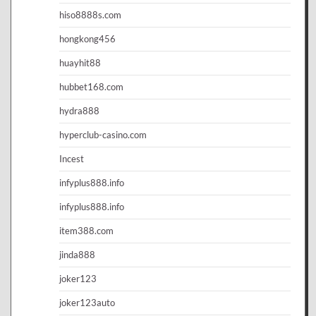
hiso8888s.com
hongkong456
huayhit88
hubbet168.com
hydra888
hyperclub-casino.com
Incest
infyplus888.info
infyplus888.info
item388.com
jinda888
joker123
joker123auto