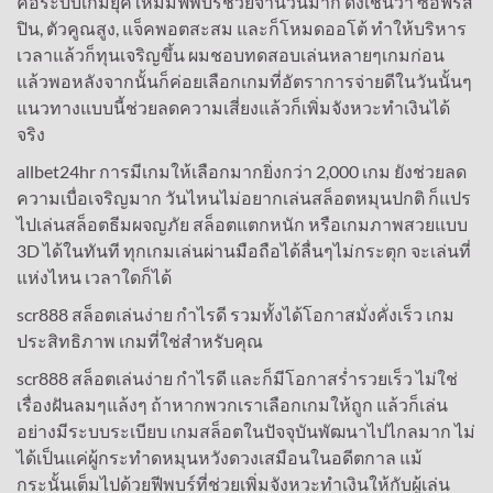
คือระบบเกมยุคใหม่มีฟีพบร์ช่วยจำนวนมาก ดังเช่นว่า ซื้อฟรีส
ปิน, ตัวคูณสูง, แจ็คพอตสะสม และก็โหมดออโต้ ทำให้บริหาร
เวลาแล้วก็ทุนเจริญขึ้น ผมชอบทดสอบเล่นหลายๆเกมก่อน
แล้วพอหลังจากนั้นก็ค่อยเลือกเกมที่อัตราการจ่ายดีในวันนั้นๆ
แนวทางแบบนี้ช่วยลดความเสี่ยงแล้วก็เพิ่มจังหวะทำเงินได้
จริง
allbet24hr การมีเกมให้เลือกมากยิ่งกว่า 2,000 เกม ยังช่วยลด
ความเบื่อเจริญมาก วันไหนไม่อยากเล่นสล็อตหมุนปกติ ก็แปร
ไปเล่นสล็อตธีมผจญภัย สล็อตแตกหนัก หรือเกมภาพสวยแบบ
3D ได้ในทันที ทุกเกมเล่นผ่านมือถือได้ลื่นๆไม่กระตุก จะเล่นที่
แห่งไหน เวลาใดก็ได้
scr888 สล็อตเล่นง่าย กำไรดี รวมทั้งได้โอกาสมั่งคั่งเร็ว เกม
ประสิทธิภาพ เกมที่ใช่สำหรับคุณ
scr888 สล็อตเล่นง่าย กำไรดี และก็มีโอกาสร่ำรวยเร็ว ไม่ใช่
เรื่องฝันลมๆแล้งๆ ถ้าหากพวกเราเลือกเกมให้ถูก แล้วก็เล่น
อย่างมีระบบระเบียบ เกมสล็อตในปัจจุบันพัฒนาไปไกลมาก ไม่
ได้เป็นแค่ผู้กระทำดหมุนหวังดวงเสมือนในอดีตกาล แม้
กระนั้นเต็มไปด้วยฟีพบร์ที่ช่วยเพิ่มจังหวะทำเงินให้กับผู้เล่น