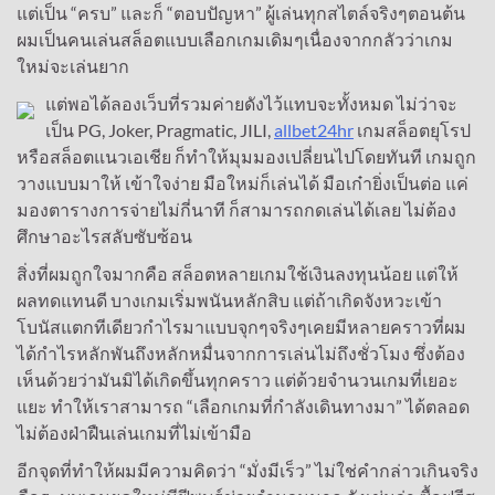
แต่เป็น “ครบ” และก็ “ตอบปัญหา” ผู้เล่นทุกสไตล์จริงๆตอนต้น
ผมเป็นคนเล่นสล็อตแบบเลือกเกมเดิมๆเนื่องจากกลัวว่าเกม
ใหม่จะเล่นยาก
แต่พอได้ลองเว็บที่รวมค่ายดังไว้แทบจะทั้งหมด ไม่ว่าจะ
เป็น PG, Joker, Pragmatic, JILI,
allbet24hr
เกมสล็อตยุโรป
หรือสล็อตแนวเอเชีย ก็ทำให้มุมมองเปลี่ยนไปโดยทันที เกมถูก
วางแบบมาให้ เข้าใจง่าย มือใหม่ก็เล่นได้ มือเก๋ายิ่งเป็นต่อ แค่
มองตารางการจ่ายไม่กี่นาที ก็สามารถกดเล่นได้เลย ไม่ต้อง
ศึกษาอะไรสลับซับซ้อน
สิ่งที่ผมถูกใจมากคือ สล็อตหลายเกมใช้เงินลงทุนน้อย แต่ให้
ผลทดแทนดี บางเกมเริ่มพนันหลักสิบ แต่ถ้าเกิดจังหวะเข้า
โบนัสแตกทีเดียวกำไรมาแบบจุกๆจริงๆเคยมีหลายคราวที่ผม
ได้กำไรหลักพันถึงหลักหมื่นจากการเล่นไม่ถึงชั่วโมง ซึ่งต้อง
เห็นด้วยว่ามันมิได้เกิดขึ้นทุกคราว แต่ด้วยจำนวนเกมที่เยอะ
แยะ ทำให้เราสามารถ “เลือกเกมที่กำลังเดินทางมา” ได้ตลอด
ไม่ต้องฝ่าฝืนเล่นเกมที่ไม่เข้ามือ
อีกจุดที่ทำให้ผมมีความคิดว่า “มั่งมีเร็ว” ไม่ใช่คำกล่าวเกินจริง