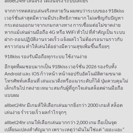
allbet24hr เล่นจริง ได้เงินจริง ระบบเสถียร
จากการทดสอบเล่นจริงหลายวัน ผมพบว่าระบบของ 918kiss
เวอร์ชั่นล่าสุดมีความมีประสิทธิภาพมาก ไม่เผชิญกับปัญหา
กระดอนออกมาจากเกมกลางทาง การเชื่อมต่อไม่ขาดง่าย
หากแม้เล่นผ่านมือถือ 4G หรือ WiFi ทั่วไป ที่สำคัญเป็น ระบบ
ฝาก-ถอนปฏิบัติงานรวดเร็ว แจ้งผลไว ไม่ต้องรอนานราวกับ
คราวก่อน ทำให้เล่นได้อย่างมีความสุขเพิ่มขึ้นเรื่อยๆ
918kiss รองรับมือถือทุกระบบ ใช้งานง่าย
อีกจุดที่ผมชอบมากเป็น 918kiss เวอร์ชั่น 2026 รองรับทั้ง
Android และ iOS ก้าวหน้า หน้าจอปรับอัตโนมัติตามขนาด
โทรศัพท์เคลื่อนที่ เล่นแนวดิ่งหรือแนวระดับก็ได้ ปุ่มควบคุมไม่
เล็กเกินไป กดง่าย เหมาะสมกับผู้ที่ถูกใจเล่นสล็อตผ่านมือถือ
แบบผม
allbet24hr มีเกมส์ให้เลือกเล่นมากยิ่งกว่า 2000 เกมส์ สล็อต
เล่นง่าย ร่ำรวยเร็ว ผลกำไรจุกๆ
allbet24hr เกมให้เลือกเล่นมากกว่า 2,000 เกม ถือเป็นจุด
เปลี่ยนแปลงสำคัญมาก เพราะเหตุว่ามันไม่ใช่แค่ “เยอะแยะ”