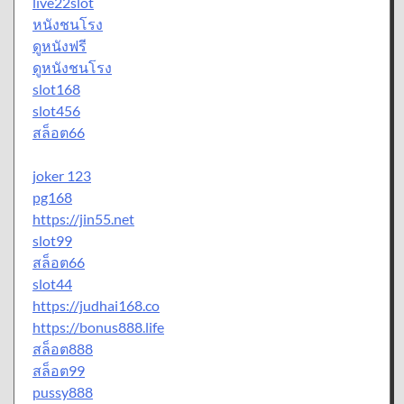
live22slot
หนังชนโรง
ดูหนังฟรี
ดูหนังชนโรง
slot168
slot456
สล็อต66
joker 123
pg168
https://jin55.net
slot99
สล็อต66
slot44
https://judhai168.co
https://bonus888.life
สล็อต888
สล็อต99
pussy888