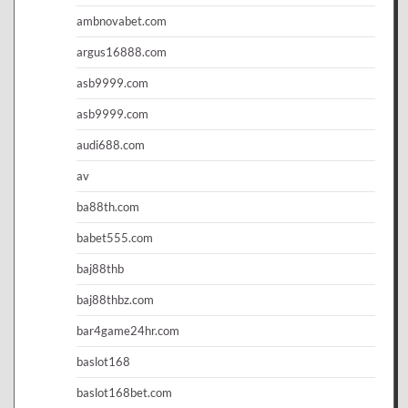
ambnovabet.com
argus16888.com
asb9999.com
asb9999.com
audi688.com
av
ba88th.com
babet555.com
baj88thb
baj88thbz.com
bar4game24hr.com
baslot168
baslot168bet.com