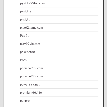
pgslot999bets.com
pgslotfish
pgslotth
pgx62game.com
Pgสล็อต
play97vip.com
pokebet88
Porn
porsche999.com
porsche999.com
power999.net
premium66.info
punpro