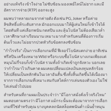
อย่างแท้จริง เข้าใจง่าย ไม่ซับซ้อน มองเพย์ไลน์ไม่ยาก และมี
อัตราการจ่าย (RTP) ออกจะสูง
ผมพบว่าหลายเกมจากค่ายดัง ดังเช่น PG, Joker หรือค่าย
ลิขสิทธิ์แท้ระดับสากล มักออกแบบมาให้ผู้เล่นใหม่ก็เข้าใจได้
โดยทันที แค่เลือกพนัน กดสปิน และลุ้นโบนัส ไม่ต้องเสียเวล่ำ
เวลาศึกษาเล่าเรียนนาน เหมาะมากสำหรับคนที่ต้องการเริ่ม
ต้นเร็วและไม่อยากปวดหัวกับข้อตกลงซับซ้อน
“กำไรจริง” เป็นการเลือกเกมที่มี ฟีเจอร์โบนัสแตกง่าย อาทิเช่น
ฟรีสปิน เครื่องหมาย Wild หรือระบบซื้อโบนัส บางเกมเพียงแต่
หมุนไม่กี่รอบก็เข้าโบนัส รวมทั้งถ้าเกิดเข้าถูกจังหวะ บอกเลย
ว่ากำไรมาไวเกินคาด ผมเคยเปลี่ยนแปลงเงินลงทุนหลักร้อย
ให้เปลี่ยนเป็นหลักพันในเวลาอันสั้น ซึ่งทั้งสิ้นเกิดขึ้นได้เนื่องมา
จากการเลือกเกมที่เหมาะสมกับสไตล์การเล่นของตัวเอง ไม่ใช่
ไล่เล่นมั่วไปบ่อย
สำหรับคนที่ถามผมเป็นประจำว่า “มีโอกาสมั่งคั่งเร็วจริงไหม”
ผมตอบตามตรงว่า มีโอกาส แม้กระนั้นจะต้องมาจากการเลือก
เกมที่ใช่สำหรับคุณ บางบุคคลถนัดสล็อตพนันต่ำ เน้นย้ำหมุน