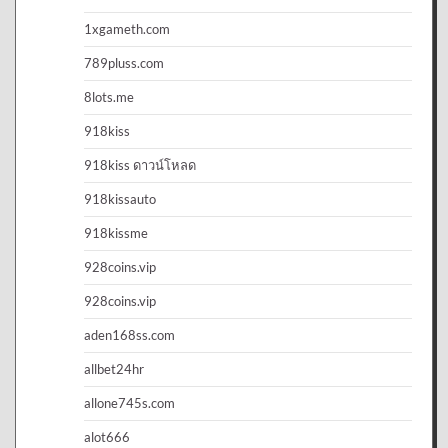
1xgameth.com
789pluss.com
8lots.me
918kiss
918kiss ดาวน์โหลด
918kissauto
918kissme
928coins.vip
928coins.vip
aden168ss.com
allbet24hr
allone745s.com
alot666