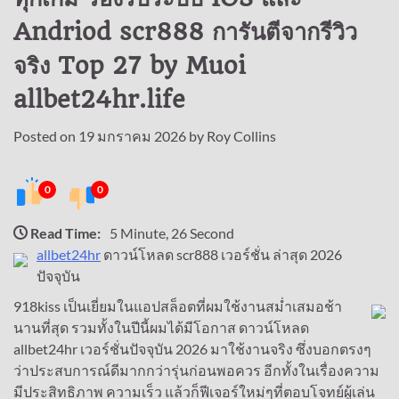
Andriod scr888 การันตีจากรีวิว
จริง Top 27 by Muoi
allbet24hr.life
Posted on
19 มกราคม 2026
by
Roy Collins
0
0
Read Time:
5 Minute, 26 Second
allbet24hr
ดาวน์โหลด scr888 เวอร์ชั่น ล่าสุด 2026
ปัจจุบัน
918kiss เป็นเยี่ยมในแอปสล็อตที่ผมใช้งานสม่ำเสมอช้า
นานที่สุด รวมทั้งในปีนี้ผมได้มีโอกาส ดาวน์โหลด
allbet24hr เวอร์ชั่นปัจจุบัน 2026 มาใช้งานจริง ซึ่งบอกตรงๆ
ว่าประสบการณ์ดีมากกว่ารุ่นก่อนพอควร อีกทั้งในเรื่องความ
มีประสิทธิภาพ ความเร็ว แล้วก็ฟีเจอร์ใหม่ๆที่ตอบโจทย์ผู้เล่น