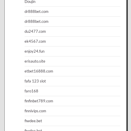
Doujin
dr888bet.com
dr888bet.com
du2477.com
ek4567.com
enjoy24.fun
erisauto.site
etbet16888.com
fafa 123 slot
faro168
finfinbet789.com
finnivips.com
fiwdee.bet
fiwdee.bet