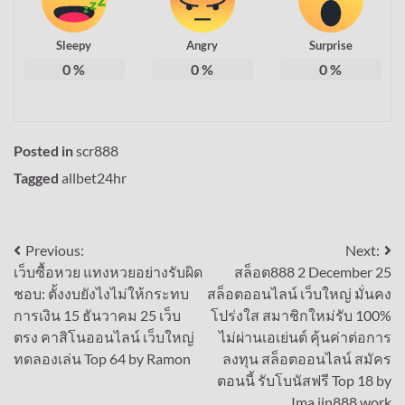
Sleepy
Angry
Surprise
0
%
0
%
0
%
Posted in
scr888
Tagged
allbet24hr
แนะแนว
Previous:
Next:
เว็บซื้อหวย แทงหวยอย่างรับผิด
สล็อต888 2 December 25
เรื่อง
ชอบ: ตั้งงบยังไงไม่ให้กระทบ
สล็อตออนไลน์ เว็บใหญ่ มั่นคง
การเงิน 15 ธันวาคม 25 เว็บ
โปร่งใส สมาชิกใหม่รับ 100%
ตรง คาสิโนออนไลน์ เว็บใหญ่
ไม่ผ่านเอเย่นต์ คุ้นค่าต่อการ
ทดลองเล่น Top 64 by Ramon
ลงทุน สล็อตออนไลน์ สมัคร
ตอนนี้ รับโบนัสฟรี Top 18 by
Ima jin888.work