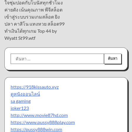
เรื่อง
ใจชุ่มปอดกับโบนัสทุกชั่วโมง
ค่ายดัง เน้นคุณภาพ พีจีสล็อต
เข้าสู่ระบบรวมเกมสล็อต ยิง
ปลา คาสิโน แทงหวย สล็อต99
ทำเงินได้ทุกเกม Top 44 by
Wyatt St99.wtf
ค้นหา
สำหรับ:
https://918kissauto.xyz
ดูหนังออนไลน์
sa gaming
joker123
http://www.movie87hd.com
https://www.pussy888play.com
https://pussy888win.com