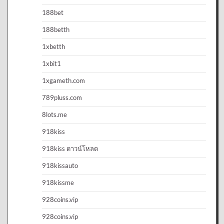
188bet
188betth
1xbetth
1xbit1
1xgameth.com
789pluss.com
8lots.me
918kiss
918kiss ดาวน์โหลด
918kissauto
918kissme
928coins.vip
928coins.vip