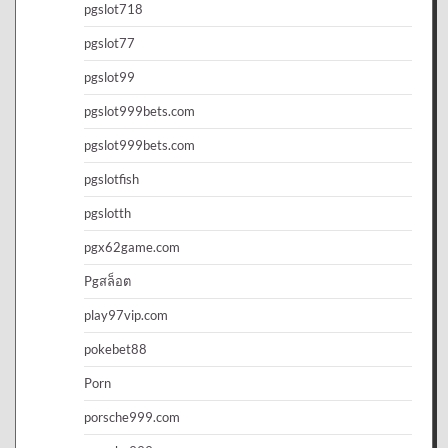
pgslot718
pgslot77
pgslot99
pgslot999bets.com
pgslot999bets.com
pgslotfish
pgslotth
pgx62game.com
Pgสล็อต
play97vip.com
pokebet88
Porn
porsche999.com