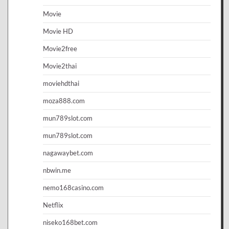
Movie
Movie HD
Movie2free
Movie2thai
moviehdthai
moza888.com
mun789slot.com
mun789slot.com
nagawaybet.com
nbwin.me
nemo168casino.com
Netflix
niseko168bet.com