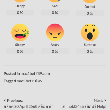
Happy
Sad
Excited
0
%
0
%
0
%
Sleepy
Angry
Surprise
0
%
0
%
0
%
Posted in
mac1bet789.com
Tagged
mac1bet สมัคร
แนะแนว
Previous:
Next:
สล็อต 30 April 2568 สล็อต ฉ่ำ
Shinobi24 เครดิตฟรี Help!