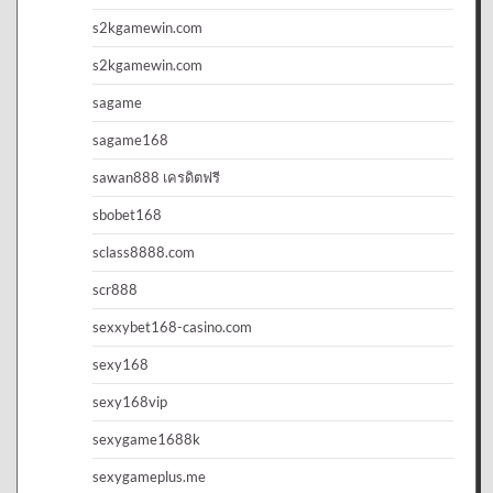
s2kgamewin.com
s2kgamewin.com
sagame
sagame168
sawan888 เครดิตฟรี
sbobet168
sclass8888.com
scr888
sexxybet168-casino.com
sexy168
sexy168vip
sexygame1688k
sexygameplus.me