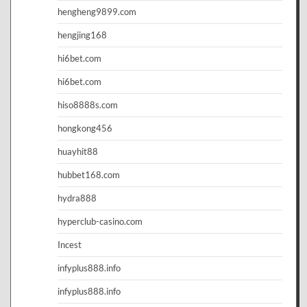
hengheng9899.com
hengjing168
hi6bet.com
hi6bet.com
hiso8888s.com
hongkong456
huayhit88
hubbet168.com
hydra888
hyperclub-casino.com
Incest
infyplus888.info
infyplus888.info