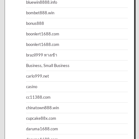
bluewin8888.info
bombet888.win
bonus888
boonlert1688.com
boonlert1688.com
brazil999 ทางเข้า
Business, Small Business
carlo999.net
casino
cc11388.com
chinatown888.win
cupcake88x.com
daruma1688.com