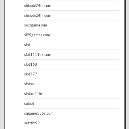
shinobi24hr.com
shinobi24hr.com
six9game.win
sl99games.com
slot
slot1111ok.com
slot168
slot777
slotxo
slotxo24hr
soibet
sqgame555s.com
sretthi99