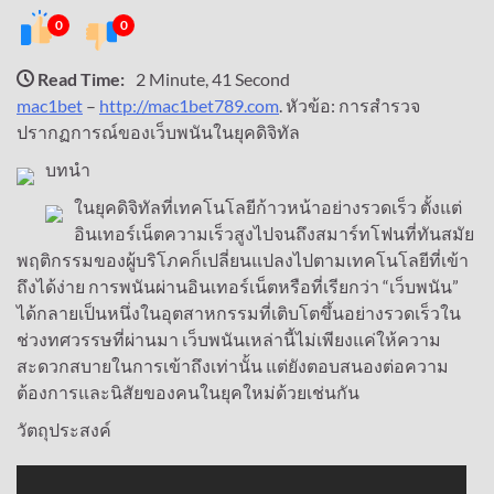
0
0
Read Time:
2 Minute, 41 Second
mac1bet
–
http://mac1bet789.com
. หัวข้อ: การสำรวจ
ปรากฏการณ์ของเว็บพนันในยุคดิจิทัล
บทนำ
ในยุคดิจิทัลที่เทคโนโลยีก้าวหน้าอย่างรวดเร็ว ตั้งแต่
อินเทอร์เน็ตความเร็วสูงไปจนถึงสมาร์ทโฟนที่ทันสมัย
พฤติกรรมของผู้บริโภคก็เปลี่ยนแปลงไปตามเทคโนโลยีที่เข้า
ถึงได้ง่าย การพนันผ่านอินเทอร์เน็ตหรือที่เรียกว่า “เว็บพนัน”
ได้กลายเป็นหนึ่งในอุตสาหกรรมที่เติบโตขึ้นอย่างรวดเร็วใน
ช่วงทศวรรษที่ผ่านมา เว็บพนันเหล่านี้ไม่เพียงแค่ให้ความ
สะดวกสบายในการเข้าถึงเท่านั้น แต่ยังตอบสนองต่อความ
ต้องการและนิสัยของคนในยุคใหม่ด้วยเช่นกัน
วัตถุประสงค์