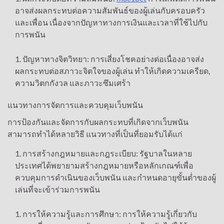
อาจส่งผลกระทบต่อความสัมพันธ์ของผู้เล่นกับครอบครัว
และเพื่อน เนื่องจากปัญหาทางการเงินและเวลาที่ใช้ไปกับ
การพนัน
ปัญหาทางจิตวิทยา: การเสี่ยงโชคอย่างต่อเนื่องอาจส่ง
ผลกระทบต่อสภาวะจิตใจของผู้เล่น ทำให้เกิดความเครียด,
ความวิตกกังวล และภาวะซึมเศร้า
แนวทางการจัดการและควบคุมเว็บพนัน
การป้องกันและจัดการกับผลกระทบที่เกิดจากเว็บพนัน
สามารถทำได้หลายวิธี แนวทางที่เป็นที่ยอมรับได้แก่
การสร้างกฎหมายและกฎระเบียบ: รัฐบาลในหลาย
ประเทศได้พยายามสร้างกฎหมายหรือหลักเกณฑ์เพื่อ
ควบคุมการดำเนินของเว็บพนัน และกำหนดอายุขั้นต่ำของผู้
เล่นที่จะเข้าร่วมการพนัน
การให้ความรู้และการศึกษา: การให้ความรู้เกี่ยวกับ