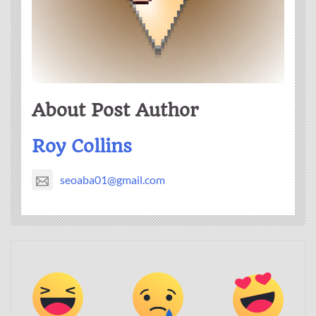
About Post Author
Roy Collins
seoaba01@gmail.com