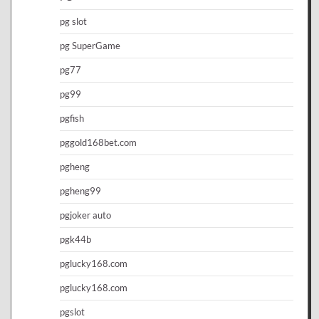
pg slot
pg SuperGame
pg77
pg99
pgfish
pggold168bet.com
pgheng
pgheng99
pgjoker auto
pgk44b
pglucky168.com
pglucky168.com
pgslot