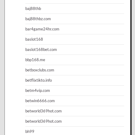
baj88thb
baj88thbz.com
bar4game24hr.com
baslot168
baslot168bet.com
bbp168.me
betboxclubs.com
betflixtikto.info
betm4vip.com
betwin6666.com
betworld369hot.com
betworld369hot.com
bh99