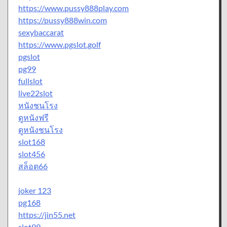
https://www.pussy888play.com
https://pussy888win.com
sexybaccarat
https://www.pgslot.golf
pgslot
pg99
fullslot
live22slot
หนังชนโรง
ดูหนังฟรี
ดูหนังชนโรง
slot168
slot456
สล็อต66
joker 123
pg168
https://jin55.net
slot99