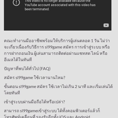
คณะทำงานมืออาชีพพร้อมให้บริการผู้เล่นตลอด 1 วัน ไม่ว่า
จะเกี่ยวเนื่องกับวิธีการ sl99game สมัคร การเข้าสู่ระบบ หรือ
การฝากถอนเงิน ผู้เล่นสามารถติดต่อผ่านแชทสด ไลน์ หรือ
อีเมลได้ในทันที
ปัญหาที่พบได้ทั่วไป (FAQ)
สมัคร sl99game ใช้เวลานานไหม?
ขั้นตอน sl99game สมัคร ใช้เวลาไม่เกิน 2 นาที และเริ่มเล่นได้
โดยทันที
เข้าสู่ระบบผ่านมือถือได้หรือเปล่า?
สามารถ sl99gameเข้าสู่ระบบ ได้ทั้งคอมพิวเตอร์แล้วก็
โทรศัพท์เคลื่อนที่ รองรับอีกทั้ง iOS และ Android