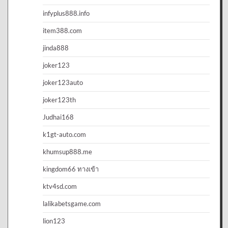
infyplus888.info
item388.com
jinda888
joker123
joker123auto
joker123th
Judhai168
k1gt-auto.com
khumsup888.me
kingdom66 ทางเข้า
ktv4sd.com
lalikabetsgame.com
lion123