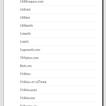
1688vegasx.com
168slot
188bet
188betth
1xbetth
1xbit1
1xgameth.com
789pluss.com
8lots.me
918kiss
918kiss ดาวน์โหลด
918kissauto
918kissme
928coins.vip