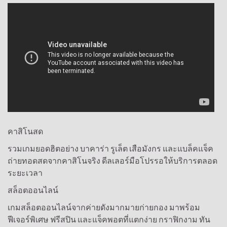
คาสิโนสด
รวมเกมยอดฮิตอย่าง บาคาร่า รูเล็ต เสือมังกร และแบล็คแจ็ค
ถ่ายทอดสดจากคาสิโนจริง ดีลเลอร์มือโปรรอให้บริการตลอด
ระยะเวลา
สล็อตออนไลน์
เกมสล็อตออนไลน์จากค่ายดังมากมายก่ายกอง มาพร้อม
ฟีเจอร์พิเศษ ฟรีสปิน และแจ็คพอตที่แตกง่าย กราฟิกงาม ทัน