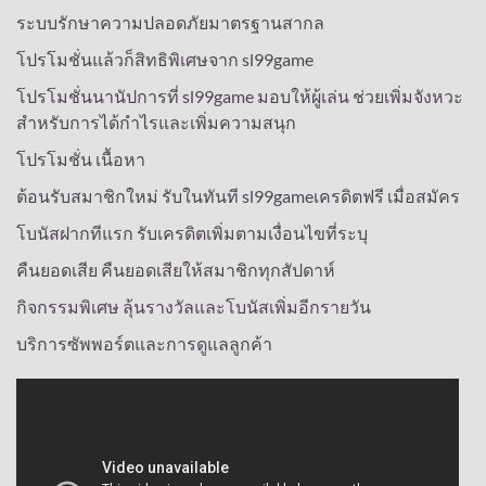
ระบบรักษาความปลอดภัยมาตรฐานสากล
โปรโมชั่นแล้วก็สิทธิพิเศษจาก sl99game
โปรโมชั่นนานัปการที่ sl99game มอบให้ผู้เล่น ช่วยเพิ่มจังหวะ
สำหรับการได้กำไรและเพิ่มความสนุก
โปรโมชั่น เนื้อหา
ต้อนรับสมาชิกใหม่ รับในทันที sl99gameเครดิตฟรี เมื่อสมัคร
โบนัสฝากทีแรก รับเครดิตเพิ่มตามเงื่อนไขที่ระบุ
คืนยอดเสีย คืนยอดเสียให้สมาชิกทุกสัปดาห์
กิจกรรมพิเศษ ลุ้นรางวัลและโบนัสเพิ่มอีกรายวัน
บริการซัพพอร์ตและการดูแลลูกค้า