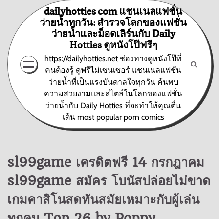
Skip
dailyhotties com แชนเนลแฟชั่น
to
ว่ายน้ำทุกวัน: สำรวจโลกของแฟชั่น
content
ว่ายน้ำและม็อดเลิร์นกับ Daily
Hotties ดูหนังโป๊ฟรีๆ
https://dailyhotties.net ช่องทางดูหนังโป๊ที่
คนต้องรู้ ดูฟรีไม่เซนเซอร์ แชนเนลแฟชั่น
ว่ายน้ำที่เป็นแรงบันดาลใจทุกวัน ค้นพบ
ความสวยงามและสไตล์ในโลกของแฟชั่น
ว่ายน้ำกับ Daily Hotties ที่จะทำให้คุณตื่น
เต้น most popular porn comics
sl99game เครดิตฟรี 14 กรกฎาคม
sl99game สมัคร โบนัสปล่อยไม่ขาด
เกมคาสิโนสดทันสมัยเหมาะกับผู้เล่น
ทุกคน Top 26 by Poppy