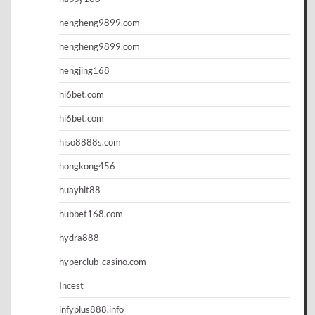
hengheng9899.com
hengheng9899.com
hengjing168
hi6bet.com
hi6bet.com
hiso8888s.com
hongkong456
huayhit88
hubbet168.com
hydra888
hyperclub-casino.com
Incest
infyplus888.info