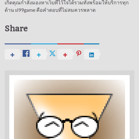
เกิดคุณกำลังมองหาเว็บที่ไว้ใจได้รวมทั้งพร้อมให้บริการทุก
ด้าน sl99game คือคำตอบที่ไม่สมควรพลาด
Share