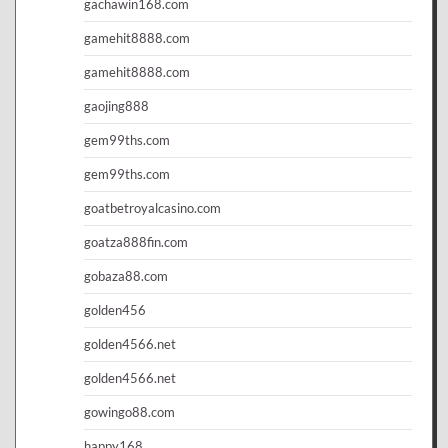
gachawin168.com
gamehit8888.com
gamehit8888.com
gaojing888
gem99ths.com
gem99ths.com
goatbetroyalcasino.com
goatza888fin.com
gobaza88.com
golden456
golden4566.net
golden4566.net
gowingo88.com
happy168