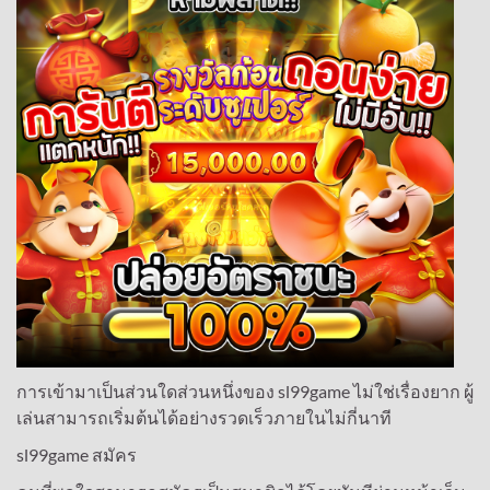
การเข้ามาเป็นส่วนใดส่วนหนึ่งของ sl99game ไม่ใช่เรื่องยาก ผู้
เล่นสามารถเริ่มต้นได้อย่างรวดเร็วภายในไม่กี่นาที
sl99game สมัคร