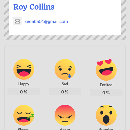
Roy Collins
seoaba01@gmail.com
Happy
Sad
Excited
0
%
0
%
0
%
Sleepy
Angry
Surprise