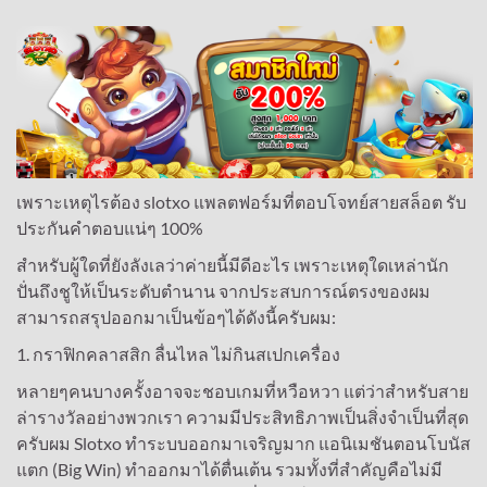
เพราะเหตุไรต้อง slotxo แพลตฟอร์มที่ตอบโจทย์สายสล็อต รับ
ประกันคำตอบแน่ๆ 100%
สำหรับผู้ใดที่ยังลังเลว่าค่ายนี้มีดีอะไร เพราะเหตุใดเหล่านัก
ปั่นถึงชูให้เป็นระดับตำนาน จากประสบการณ์ตรงของผม
สามารถสรุปออกมาเป็นข้อๆได้ดังนี้ครับผม:
1. กราฟิกคลาสสิก ลื่นไหล ไม่กินสเปกเครื่อง
หลายๆคนบางครั้งอาจจะชอบเกมที่หวือหวา แต่ว่าสำหรับสาย
ล่ารางวัลอย่างพวกเรา ความมีประสิทธิภาพเป็นสิ่งจำเป็นที่สุด
ครับผม Slotxo ทำระบบออกมาเจริญมาก แอนิเมชันตอนโบนัส
แตก (Big Win) ทำออกมาได้ตื่นเต้น รวมทั้งที่สำคัญคือไม่มี