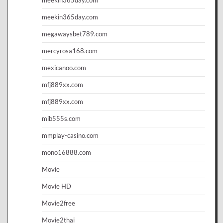
meekin365day.com
megawaysbet789.com
mercyrosa168.com
mexicanoo.com
mfj889xx.com
mfj889xx.com
mib555s.com
mmplay-casino.com
mono16888.com
Movie
Movie HD
Movie2free
Movie2thai