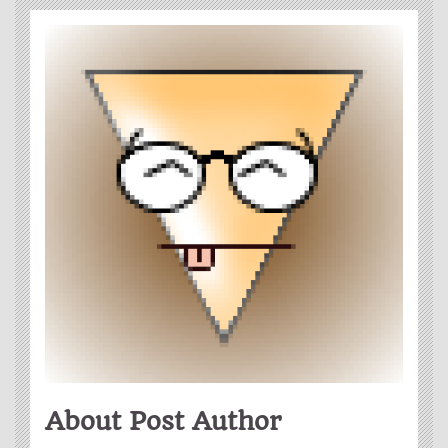
About Post Author