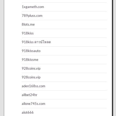
1xgameth.com
789pluss.com
8lots.me
918kiss
918kiss ดาวน์โหลด
918kissauto
918kissme
928coins.vip
928coins.vip
aden168ss.com
allbet24hr
allone745s.com
alot666