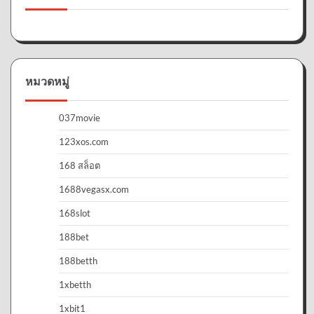
หมวดหมู่
037movie
123xos.com
168 สล็อต
1688vegasx.com
168slot
188bet
188betth
1xbetth
1xbit1