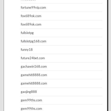
fortune99vip.com
fox689ok.com
fox689ok.com
fullslotpg
fullslotpg168.com
funny18
future24bet.com
gachawin168.com
gamehit8888.com
gamehit8888.com
gaojing888
gem99ths.com
gem99ths.com