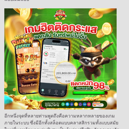
อีกหนึ่งจุดที่หลายท่านพูดถึงคือความหลากหลายของเกม
ภายในระบบ ซึ่งมีอีกทั้งสล็อตแบบคลาสสิกรวมทั้งแบบสมัย