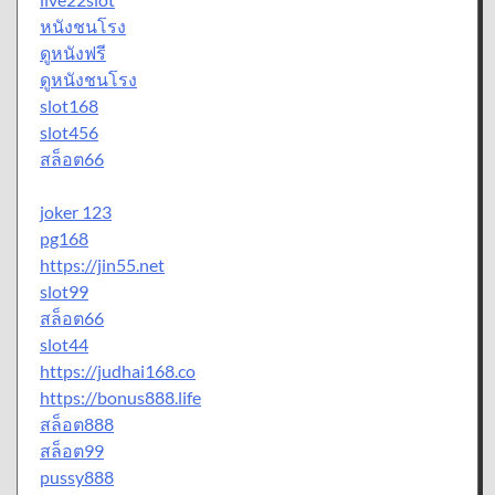
หนังชนโรง
ดูหนังฟรี
ดูหนังชนโรง
slot168
slot456
สล็อต66
joker 123
pg168
https://jin55.net
slot99
สล็อต66
slot44
https://judhai168.co
https://bonus888.life
สล็อต888
สล็อต99
pussy888