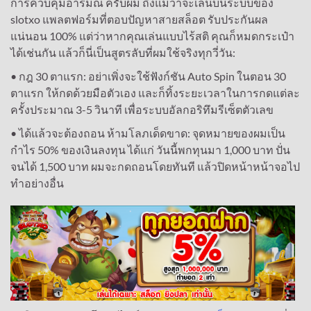
การควบคุมอารมณ์ ครับผม ถึงแม้ว่าจะเล่นบนระบบของ
slotxo แพลตฟอร์มที่ตอบปัญหาสายสล็อต รับประกันผล
แน่นอน 100% แต่ว่าหากคุณเล่นแบบไร้สติ คุณก็หมดกระเป๋า
ได้เช่นกัน แล้วก็นี่เป็นสูตรลับที่ผมใช้จริงทุกวี่วัน:
• กฎ 30 ตาแรก: อย่าเพิ่งจะใช้ฟังก์ชัน Auto Spin ในตอน 30
ตาแรก ให้กดด้วยมือตัวเอง และก็ทิ้งระยะเวลาในการกดแต่ละ
ครั้งประมาณ 3-5 วินาที เพื่อระบบอัลกอริทึมรีเซ็ตตัวเลข
• ได้แล้วจะต้องถอน ห้ามโลภเด็ดขาด: จุดหมายของผมเป็น
กำไร 50% ของเงินลงทุน ได้แก่ วันนี้พกทุนมา 1,000 บาท ปั่น
จนได้ 1,500 บาท ผมจะกดถอนโดยทันที แล้วปิดหน้าหน้าจอไป
ทำอย่างอื่น