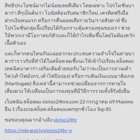
สิทธิประโยชน์มากไม่น้อยเลยทีเดียว โดยเฉพาะ โปรโมชั่นบา
คาร่า ดีๆเป็นต้นว่า โบนัสต้อนรับสมาชิกใหม่, เครดิตฟรีเมื่อ
ฝากเงินหนแรก หรือการคืนยอดเสียรายวัน/รายสัปดาห์ ซึ่ง
โปรโมชั่นกลุ่มนี้เปรียบได้กับเกราะคุ้มครองทุนของเรา ช่วย
ให้พวกเรามีโอกาสแก้ตัวและก็ได้กำไรเพิ่มขึ้นโดยไม่ต้องควัก
เนื้อตัวเอง
และก็หากคนไหนกันแน่อยากจะประสบความสำเร็จในสายบา
คาร่าราวกับที่ทำได้ในสล็อต ผมชี้แนะให้เข้าไปเรียน สล็อตxo
เทคนิคบาคาร่า เสริมเติมด้วยขอรับ ไม่ว่าจะเป็นการอ่านเค้า
ไพ่ (เค้าไพ่มังกร, เค้าไพ่ปิงปอง) หรือการเดินเงินแบบมาติงเกล
(Martingale) สิ่งเหล่านี้สามารถช่วยเปลี่ยนจากการทายใจ
เสี่ยงดวง ให้เปลี่ยนเป็นการลงทุนที่มีวิธีการรวมทั้งจีรังยั่งยืน
เว็บพนัน สล็อตxo slotxo24hre.com 22 กรกฎาคม 69 Maximo
ยืน 1 เรื่องเกมสล็อต สล็อตxoแตกทุกชั่วโมง Top 85
ขอขอบคุณมากอ้างอิง
slotxo24hr
https://rebrand.ly/slotxo24hr-e