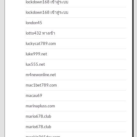
lockdown168 เข้าสู่ระบบ
lockdown168 เข้าสู่ระบบ
london45
lotto432 ทางเข้า
luckycat789.com
luke999.net
lux555.net
m4newonline.net
mac1bet789.com
macau69
marinapluss.com
mario678.club
mario678.club
meekin365day.com