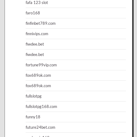
fafa 123 slot
faro168
finfinbet789.com
finnivips.com
fiwdee.bet
fiwdee.bet
fortune99vip.com
fox689ok.com
fox689ok.com
fullslotpg
fullslotpg168.com
funny18
future24bet.com