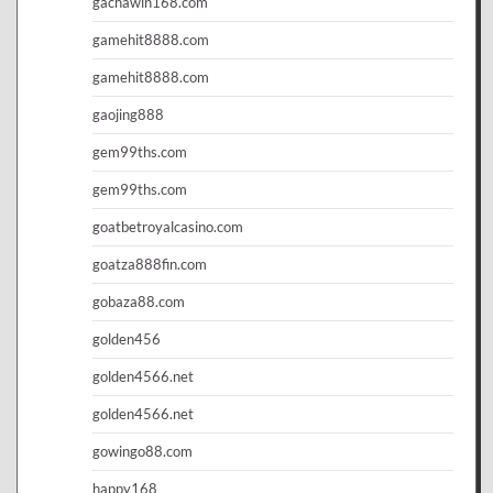
gachawin168.com
gamehit8888.com
gamehit8888.com
gaojing888
gem99ths.com
gem99ths.com
goatbetroyalcasino.com
goatza888fin.com
gobaza88.com
golden456
golden4566.net
golden4566.net
gowingo88.com
happy168