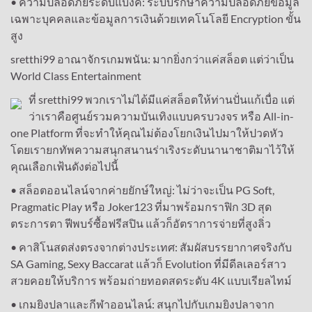
• ความปลอดภัยระดับแบงค์: ระบบรักษาความปลอดภัยข้อมูล
เฉพาะบุคคลและข้อมูลการเงินด้วยเทคโนโลยี Encryption ขั้น
สูง
sretthi99 อาณาจักรเกมพนัน: มากยิ่งกว่าแค่สล็อต แต่ว่าเป็น
World Class Entertainment
ที่ sretthi99 พวกเราไม่ได้มีแค่สล็อตให้ท่านปั่นแก้เบื่อ แต่
ว่าเราคือศูนย์รวมความบันเทิงแบบครบวงจร หรือ All-in-
one Platform ที่จะทำให้คุณไม่ต้องโยกเงินไปมาให้ปวดหัว
โดยเรายกทัพความสนุกสนานร่าเริงระดับนานาชาติมาไว้ให้
คุณเลือกเฟ้นดังต่อไปนี้
• สล็อตออนไลน์จากค่ายยักษ์ใหญ่: ไม่ว่าจะเป็น PG Soft,
Pragmatic Play หรือ Joker123 ที่มาพร้อมกราฟิก 3D สุด
ตระการตา ฟีพบร์ซื้อฟรีสปิน แล้วก็อัตราการจ่ายที่สูงลิ่ว
• คาสิโนสดส่งตรงจากต่างประเทศ: สัมผัสบรรยากาศจริงกับ
SA Gaming, Sexy Baccarat แล้วก็ Evolution ที่มีดีลเลอร์สาว
สวยคอยให้บริการ พร้อมถ่ายทอดสดระดับ 4K แบบเรียลไทม์
• เกมยิงปลาและกีฬาออนไลน์: สนุกไปกับเกมยิงปลาจาก