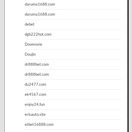
daruma1688.com
daruma1688.com
debet
dgb222hot.com
Doomovie
Doujin
dr888bet.com
dr888bet.com
du2477.com
ek4567.com
enjoy24.fun
erisauto.site
etbet16888.com