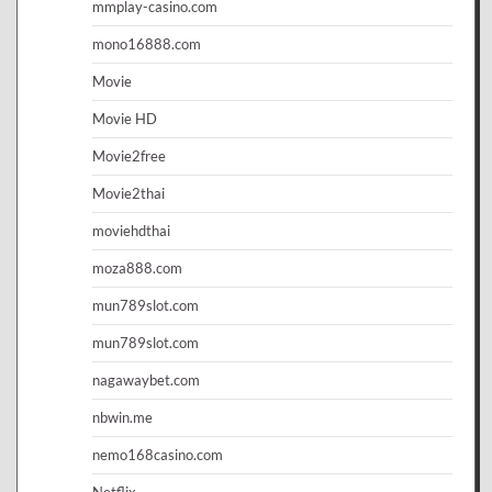
mmplay-casino.com
mono16888.com
Movie
Movie HD
Movie2free
Movie2thai
moviehdthai
moza888.com
mun789slot.com
mun789slot.com
nagawaybet.com
nbwin.me
nemo168casino.com
Netflix