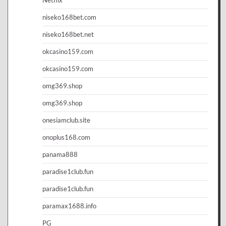
niseko168bet.com
niseko168bet.net
okcasino159.com
okcasino159.com
omg369.shop
omg369.shop
onesiamclub.site
onoplus168.com
panama888
paradise1club.fun
paradise1club.fun
paramax1688.info
PG