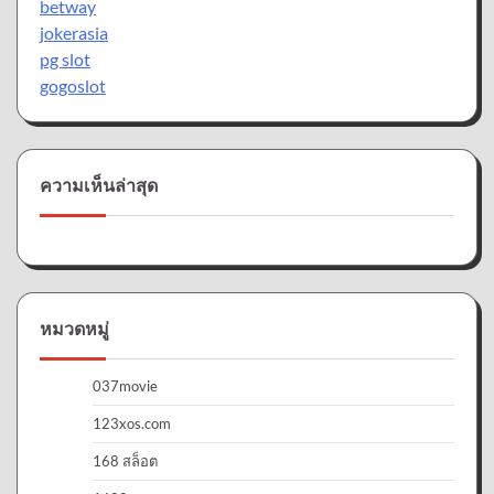
betway
jokerasia
pg slot
gogoslot
ความเห็นล่าสุด
หมวดหมู่
037movie
123xos.com
168 สล็อต