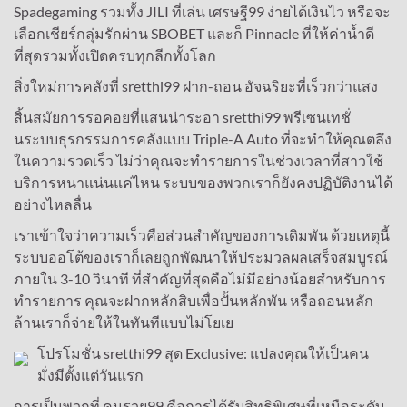
Spadegaming รวมทั้ง JILI ที่เล่น เศรษฐี99 ง่ายได้เงินไว หรือจะ
เลือกเชียร์กลุ่มรักผ่าน SBOBET และก็ Pinnacle ที่ให้ค่าน้ำดี
ที่สุดรวมทั้งเปิดครบทุกลีกทั้งโลก
สิ่งใหม่การคลังที่ sretthi99 ฝาก-ถอน อัจฉริยะที่เร็วกว่าแสง
สิ้นสมัยการรอคอยที่แสนน่าระอา sretthi99 พรีเซนเทชั่
นระบบธุรกรรมการคลังแบบ Triple-A Auto ที่จะทำให้คุณตลึง
ในความรวดเร็ว ไม่ว่าคุณจะทำรายการในช่วงเวลาที่สาวใช้
บริการหนาแน่นแค่ไหน ระบบของพวกเราก็ยังคงปฏิบัติงานได้
อย่างไหลลื่น
เราเข้าใจว่าความเร็วคือส่วนสำคัญของการเดิมพัน ด้วยเหตุนี้
ระบบออโต้ของเราก็เลยถูกพัฒนาให้ประมวลผลเสร็จสมบูรณ์
ภายใน 3-10 วินาที ที่สำคัญที่สุดคือไม่มีอย่างน้อยสำหรับการ
ทำรายการ คุณจะฝากหลักสิบเพื่อปั้นหลักพัน หรือถอนหลัก
ล้านเราก็จ่ายให้ในทันทีแบบไม่โยเย
โปรโมชั่น sretthi99 สุด Exclusive: แปลงคุณให้เป็นคน
มั่งมีตั้งแต่วันแรก
การเป็นพวกที่ คนรวย99 คือการได้รับสิทธิพิเศษที่เหนือระดับ