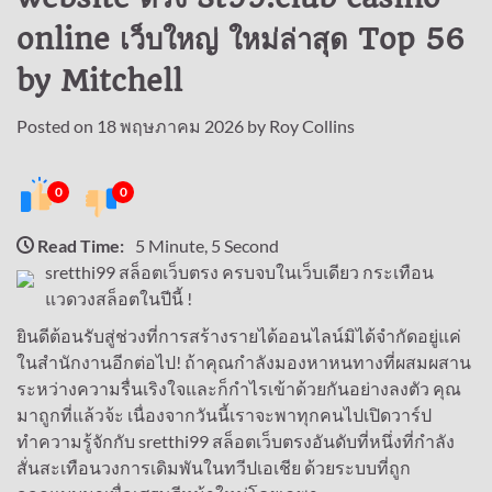
online เว็บใหญ่ ใหม่ล่าสุด Top 56
by Mitchell
Posted on
18 พฤษภาคม 2026
by
Roy Collins
0
0
Read Time:
5 Minute, 5 Second
sretthi99 สล็อตเว็บตรง ครบจบในเว็บเดียว กระเทือน
แวดวงสล็อตในปีนี้ !
ยินดีต้อนรับสู่ช่วงที่การสร้างรายได้ออนไลน์มิได้จำกัดอยู่แค่
ในสำนักงานอีกต่อไป! ถ้าคุณกำลังมองหาหนทางที่ผสมผสาน
ระหว่างความรื่นเริงใจและก็กำไรเข้าด้วยกันอย่างลงตัว คุณ
มาถูกที่แล้วจ้ะ เนื่องจากวันนี้เราจะพาทุกคนไปเปิดวาร์ป
ทำความรู้จักกับ sretthi99 สล็อตเว็บตรงอันดับที่หนึ่งที่กำลัง
สั่นสะเทือนวงการเดิมพันในทวีปเอเชีย ด้วยระบบที่ถูก