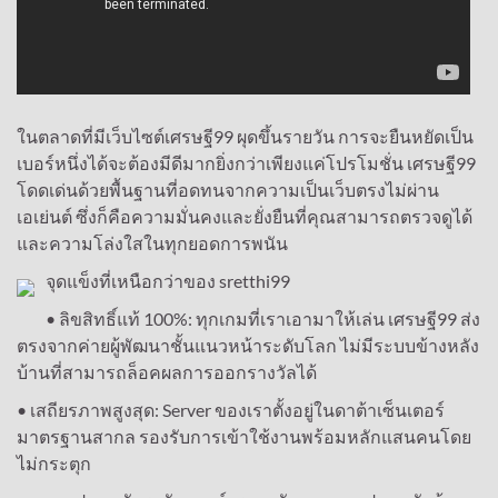
ในตลาดที่มีเว็บไซต์เศรษฐี99 ผุดขึ้นรายวัน การจะยืนหยัดเป็น
เบอร์หนึ่งได้จะต้องมีดีมากยิ่งกว่าเพียงแค่โปรโมชั่น เศรษฐี99
โดดเด่นด้วยพื้นฐานที่อดทนจากความเป็นเว็บตรงไม่ผ่าน
เอเย่นต์ ซึ่งก็คือความมั่นคงและยั่งยืนที่คุณสามารถตรวจดูได้
และความโล่งใสในทุกยอดการพนัน
จุดแข็งที่เหนือกว่าของ sretthi99
• ลิขสิทธิ์แท้ 100%: ทุกเกมที่เราเอามาให้เล่น เศรษฐี99 ส่ง
ตรงจากค่ายผู้พัฒนาชั้นแนวหน้าระดับโลก ไม่มีระบบข้างหลัง
บ้านที่สามารถล็อคผลการออกรางวัลได้
• เสถียรภาพสูงสุด: Server ของเราตั้งอยู่ในดาต้าเซ็นเตอร์
มาตรฐานสากล รองรับการเข้าใช้งานพร้อมหลักแสนคนโดย
ไม่กระตุก