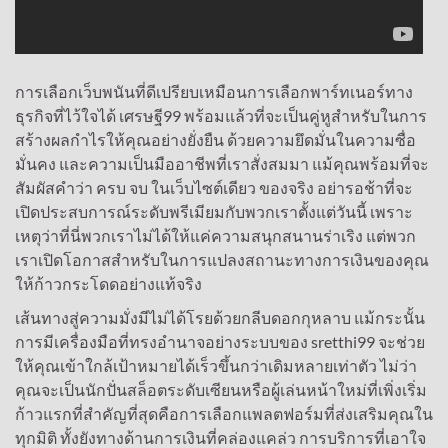
การเลือกเว็บพนันที่ดีเปรียบเหมือนการเลือกพาร์ทเนอร์ทาง
ธุรกิจที่ไว้ใจได้ เศรษฐี99 พร้อมแล้วที่จะเป็นคู่หูสำหรับในการ
สร้างผลกำไรให้คุณอย่างยั่งยืน ด้วยความยึดมั่นในความซื่อ
มั่นคง และความเป็นมืออาชีพที่เราสั่งสมมา แม้คุณพร้อมที่จะ
สัมผัสคำว่า ครบ จบ ในเว็บไซต์เดียว ของจริง อย่ารอช้าที่จะ
เปิดประสบการณ์ระดับพรีเมียมกับพวกเราตั้งแต่วันนี้ เพราะ
เหตุว่าที่นี่พวกเราไม่ได้ให้แค่ความสนุกสนานร่าเริง แต่พวก
เราเปิดโอกาสสำหรับในการแปลงสถานะทางการเงินของคุณ
ให้ก้าวกระโดดอย่างแท้จริง
เส้นทางสู่ความมั่งมีไม่ได้โรยด้วยกลีบดอกกุหลาบ แม้กระนั้น
การมีเครื่องมือที่ทรงอำนาจอย่างระบบของ sretthi99 จะช่วย
ให้คุณเข้าใกล้เป้าหมายได้เร็วขึ้นกว่าเดิมหลายเท่าตัว ไม่ว่า
คุณจะเป็นนักปั่นสล็อตระดับเซียนหรือผู้เล่นหน้าใหม่ที่เพิ่งเริ่ม
ก้าวแรกที่สำคัญที่สุดคือการเลือกแพลตฟอร์มที่ส่งเสริมคุณใน
ทุกมิติ ทั้งยังทางด้านการเงินที่คล่องแคล่ว การบริการที่เอาใจ