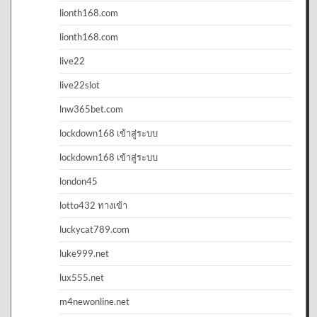
lionth168.com
lionth168.com
live22
live22slot
lnw365bet.com
lockdown168 เข้าสู่ระบบ
lockdown168 เข้าสู่ระบบ
london45
lotto432 ทางเข้า
luckycat789.com
luke999.net
lux555.net
m4newonline.net