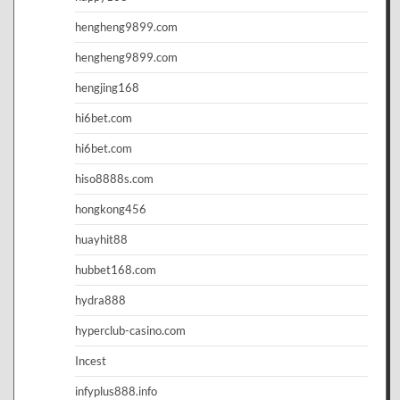
hengheng9899.com
hengheng9899.com
hengjing168
hi6bet.com
hi6bet.com
hiso8888s.com
hongkong456
huayhit88
hubbet168.com
hydra888
hyperclub-casino.com
Incest
infyplus888.info