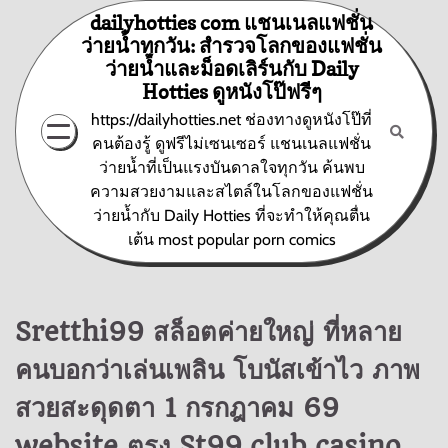
Skip
dailyhotties com แชนเนลแฟชั่น
to
ว่ายน้ำทุกวัน: สำรวจโลกของแฟชั่น
content
ว่ายน้ำและม็อดเลิร์นกับ Daily
Hotties ดูหนังโป๊ฟรีๆ
https://dailyhotties.net ช่องทางดูหนังโป๊ที่
คนต้องรู้ ดูฟรีไม่เซนเซอร์ แชนเนลแฟชั่น
ว่ายน้ำที่เป็นแรงบันดาลใจทุกวัน ค้นพบ
ความสวยงามและสไตล์ในโลกของแฟชั่น
ว่ายน้ำกับ Daily Hotties ที่จะทำให้คุณตื่น
เต้น most popular porn comics
Sretthi99 สล็อตค่ายใหญ่ ที่หลาย
คนบอกว่าเล่นเพลิน โบนัสเข้าไว ภาพ
สวยสะดุดตา 1 กรกฎาคม 69
website ตรง St99.club casino