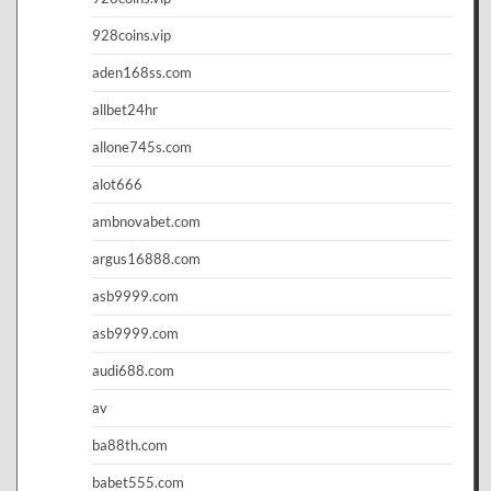
928coins.vip
aden168ss.com
allbet24hr
allone745s.com
alot666
ambnovabet.com
argus16888.com
asb9999.com
asb9999.com
audi688.com
av
ba88th.com
babet555.com