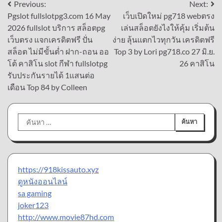
แนะแนว
Previous:
Next:
Pgslot fullslotpg3.com 16 May
เว็บเปิดใหม่ pg718 webตรง
เรื่อง
2026 fullslot บริการ สล็อตpg
เล่นสล็อตยังไงให้คุ้ม เริ่มต้น
เว็บตรง แจกเครดิตฟรี ปั่น
ง่าย ลุ้นแตกไวทุกวัน เครดิตฟรี
สล็อต ไม่มีขั้นต่ำ ฝาก-ถอน ออ
Top 3 by Lori pg718.co 27 มิ.ย.
โต้ คาสิโน slot กีฬา fullslotpg
26 คาสิโน
รับประกันรายได้ 1แสนต่อ
เดือน Top 84 by Colleen
ค้นหา
สำหรับ:
https://918kissauto.xyz
ดูหนังออนไลน์
sa gaming
joker123
http://www.movie87hd.com