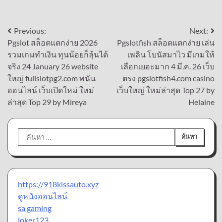
แนะแนว
Previous:
Next:
Pgslot สล็อตแตกง่าย 2026
Pgslotfish สล็อตแตกง่าย เล่น
เรื่อง
รวมเกมทำเงิน ทุนน้อยก็ลุ้นได้
เพลิน โบนัสมาไว มีเกมให้
จริง 24 January 26 website
เลือกเยอะมาก 4 มี.ค. 26 เว็บ
ใหญ่ fullslotpg2.com พนัน
ตรง pgslotfish4.com casino
ออนไลน์ เว็บเปิดใหม่ ใหม่
เว็บใหญ่ ใหม่ล่าสุด Top 27 by
ล่าสุด Top 29 by Mireya
Helaine
ค้นหา
สำหรับ:
https://918kissauto.xyz
ดูหนังออนไลน์
sa gaming
joker123