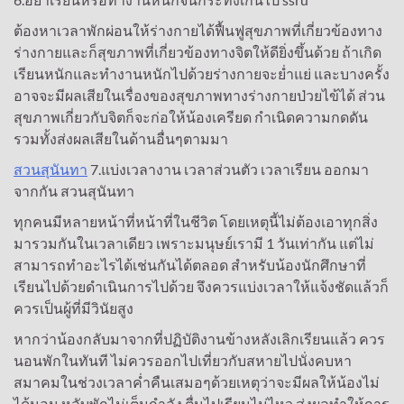
ต้องหาเวลาพักผ่อนให้ร่างกายได้ฟื้นฟูสุขภาพที่เกี่ยวข้องทาง
ร่างกายและก็สุขภาพที่เกี่ยวข้องทางจิตให้ดียิ่งขึ้นด้วย ถ้าเกิด
เรียนหนักและทำงานหนักไปด้วยร่างกายจะย่ำแย่ และบางครั้ง
อาจจะมีผลเสียในเรื่องของสุขภาพทางร่างกายป่วยไข้ได้ ส่วน
สุขภาพเกี่ยวกับจิตก็จะก่อให้น้องเครียด กำเนิดความกดดัน
รวมทั้งส่งผลเสียในด้านอื่นๆตามมา
สวนสุนันทา
7.แบ่งเวลางาน เวลาส่วนตัว เวลาเรียน ออกมา
จากกัน สวนสุนันทา
ทุกคนมีหลายหน้าที่หน้าที่ในชีวิต โดยเหตุนี้ไม่ต้องเอาทุกสิ่ง
มารวมกันในเวลาเดียว เพราะมนุษย์เรามี 1 วันเท่ากัน แต่ไม่
สามารถทำอะไรได้เช่นกันได้ตลอด สำหรับน้องนักศึกษาที่
เรียนไปด้วยดำเนินการไปด้วย จึงควรแบ่งเวลาให้แจ้งชัดแล้วก็
ควรเป็นผู้ที่มีวินัยสูง
หากว่าน้องกลับมาจากที่ปฏิบัติงานข้างหลังเลิกเรียนแล้ว ควร
นอนพักในทันที ไม่ควรออกไปเที่ยวกับสหายไปนั่งคบหา
สมาคมในช่วงเวลาค่ำคืนเสมอๆด้วยเหตุว่าจะมีผลให้น้องไม่
ได้นอน หลับพักไม่เต็มกำลัง ตื่นไปเรียนไม่ไหว ส่งผลทำให้การ