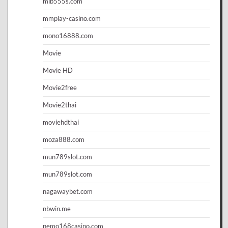
mib555s.com
mmplay-casino.com
mono16888.com
Movie
Movie HD
Movie2free
Movie2thai
moviehdthai
moza888.com
mun789slot.com
mun789slot.com
nagawaybet.com
nbwin.me
nemo168casino.com