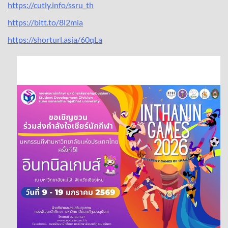
https://cutly.info/ssru_th
https://bitt.to/8l2mia
https://shorturl.asia/60qLa