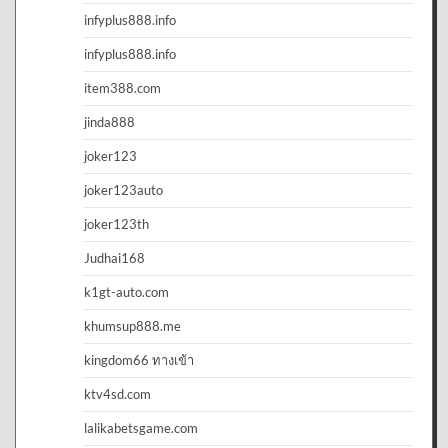
infyplus888.info
infyplus888.info
item388.com
jinda888
joker123
joker123auto
joker123th
Judhai168
k1gt-auto.com
khumsup888.me
kingdom66 ทางเข้า
ktv4sd.com
lalikabetsgame.com