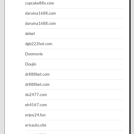
cupcake88x.com
daruma1688.com
daruma1688.com
debet
dgb222hot.com
Doomovie
Doujin
dr888bet.com
dr888bet.com
du2477.com
ek4567.com
enjoy24.fun
erisauto.site