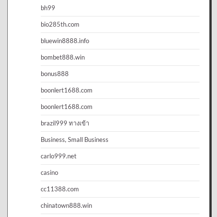
bh99
bio285th.com
bluewin8888.info
bombet888.win
bonus888
boonlert1688.com
boonlert1688.com
brazil999 ทางเข้า
Business, Small Business
carlo999.net
casino
cc11388.com
chinatown888.win