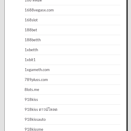
1688vegasx.com
168slot
188bet
188betth
1xbetth
1xbit1
1xgameth.com
789pluss.com
8lots.me
918kiss
918kiss ดาวน์โหลด
918kissauto
918kissme