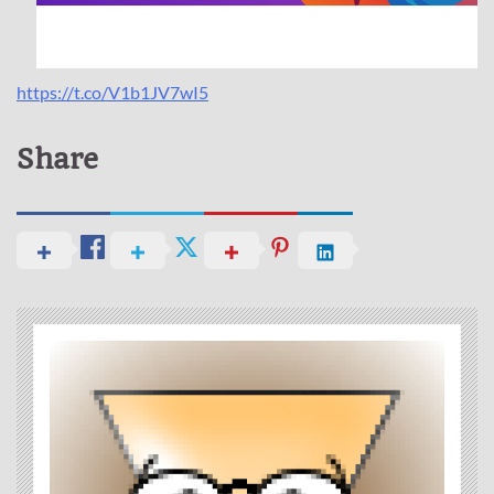
https://t.co/V1b1JV7wI5
Share