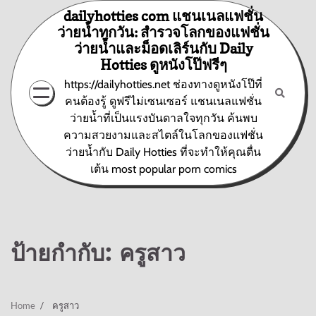
Skip
dailyhotties com แชนเนลแฟชั่น
to
ว่ายน้ำทุกวัน: สำรวจโลกของแฟชั่น
content
ว่ายน้ำและม็อดเลิร์นกับ Daily
Hotties ดูหนังโป๊ฟรีๆ
https://dailyhotties.net ช่องทางดูหนังโป๊ที่
คนต้องรู้ ดูฟรีไม่เซนเซอร์ แชนเนลแฟชั่น
ว่ายน้ำที่เป็นแรงบันดาลใจทุกวัน ค้นพบ
ความสวยงามและสไตล์ในโลกของแฟชั่น
ว่ายน้ำกับ Daily Hotties ที่จะทำให้คุณตื่น
เต้น most popular porn comics
ป้ายกำกับ:
ครูสาว
Home
ครูสาว