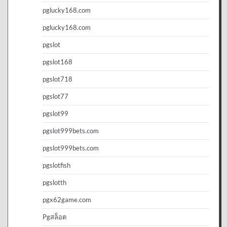
pglucky168.com
pglucky168.com
pgslot
pgslot168
pgslot718
pgslot77
pgslot99
pgslot999bets.com
pgslot999bets.com
pgslotfish
pgslotth
pgx62game.com
Pgสล็อต