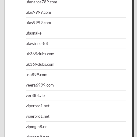
ufanance789.com
ufas9999.com
ufas9999.com
ufasnake
ufawinner88
uk369clubs.com
uk369clubs.com
usa899.com
veera6999.com
ver888.vip
viperpro1.net
viperpro1.net
vipmgm8.net
vipmgm8.net