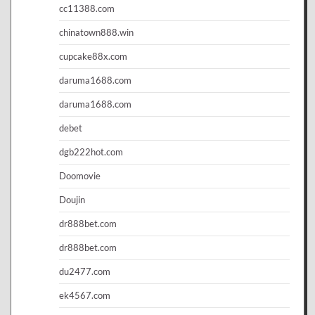
cc11388.com
chinatown888.win
cupcake88x.com
daruma1688.com
daruma1688.com
debet
dgb222hot.com
Doomovie
Doujin
dr888bet.com
dr888bet.com
du2477.com
ek4567.com