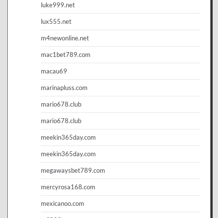
luke999.net
lux555.net
m4newonline.net
mac1bet789.com
macau69
marinapluss.com
mario678.club
mario678.club
meekin365day.com
meekin365day.com
megawaysbet789.com
mercyrosa168.com
mexicanoo.com