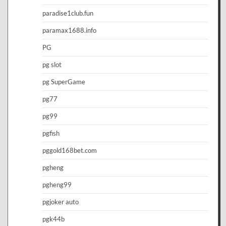
paradise1club.fun
paramax1688.info
PG
pg slot
pg SuperGame
pg77
pg99
pgfish
pggold168bet.com
pgheng
pgheng99
pgjoker auto
pgk44b