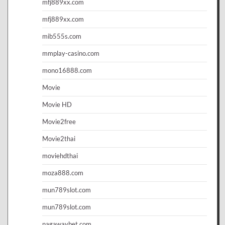
mfj889xx.com
mfj889xx.com
mib555s.com
mmplay-casino.com
mono16888.com
Movie
Movie HD
Movie2free
Movie2thai
moviehdthai
moza888.com
mun789slot.com
mun789slot.com
nagawaybet.com