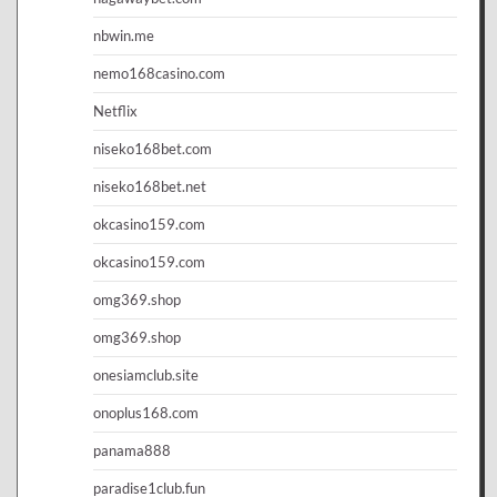
nbwin.me
nemo168casino.com
Netflix
niseko168bet.com
niseko168bet.net
okcasino159.com
okcasino159.com
omg369.shop
omg369.shop
onesiamclub.site
onoplus168.com
panama888
paradise1club.fun