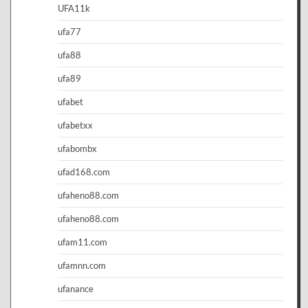
UFA11k
ufa77
ufa88
ufa89
ufabet
ufabetxx
ufabombx
ufad168.com
ufaheno88.com
ufaheno88.com
ufam11.com
ufamnn.com
ufanance