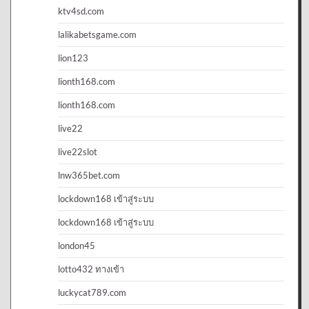
ktv4sd.com
lalikabetsgame.com
lion123
lionth168.com
lionth168.com
live22
live22slot
lnw365bet.com
lockdown168 เข้าสู่ระบบ
lockdown168 เข้าสู่ระบบ
london45
lotto432 ทางเข้า
luckycat789.com