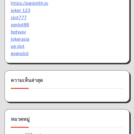
https://pgslotth.io
joker 123
slot777
pgslot88
betway
jokerasia
pg slot
gogoslot
ความเห็นล่าสุด
หมวดหมู่