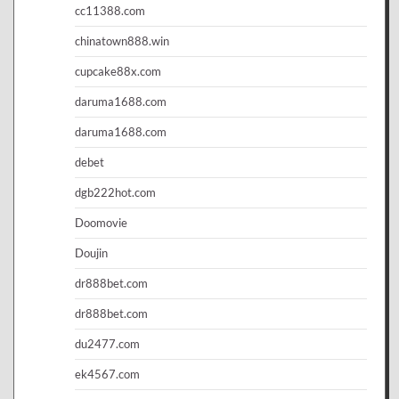
cc11388.com
chinatown888.win
cupcake88x.com
daruma1688.com
daruma1688.com
debet
dgb222hot.com
Doomovie
Doujin
dr888bet.com
dr888bet.com
du2477.com
ek4567.com