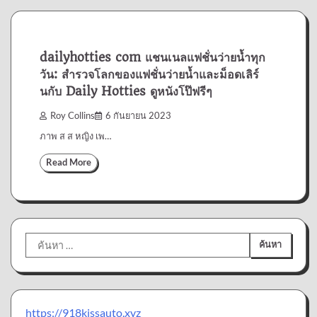
dailyhotties com แชนเนลแฟชั่นว่ายน้ำทุก
วัน: สำรวจโลกของแฟชั่นว่ายน้ำและม็อดเลิร์
นกับ Daily Hotties ดูหนังโป๊ฟรีๆ
Roy Collins
6 กันยายน 2023
ภาพ ส ส หญิง เพ…
Read More
ค้นหา
สำหรับ:
https://918kissauto.xyz