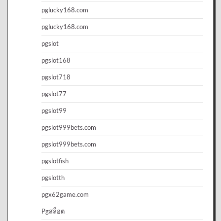
pglucky168.com
pglucky168.com
pgslot
pgslot168
pgslot718
pgslot77
pgslot99
pgslot999bets.com
pgslot999bets.com
pgslotfish
pgslotth
pgx62game.com
Pgสล็อต