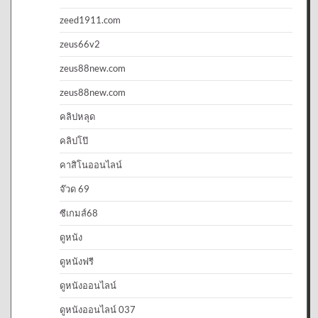
zeed1911.com
zeus66v2
zeus88new.com
zeus88new.com
คลิปหลุด
คลิปโป๊
คาสิโนออนไลน์
จ๊วด 69
ซีเกมส์68
ดูหนัง
ดูหนังฟรี
ดูหนังออนไลน์
ดูหนังออนไลน์ 037