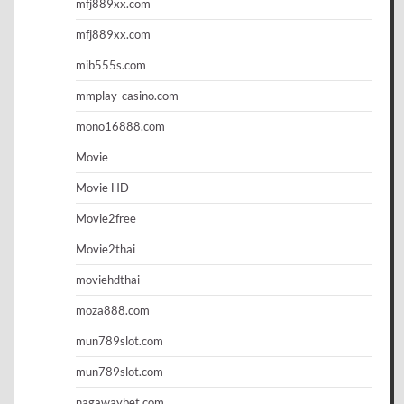
mfj889xx.com
mfj889xx.com
mib555s.com
mmplay-casino.com
mono16888.com
Movie
Movie HD
Movie2free
Movie2thai
moviehdthai
moza888.com
mun789slot.com
mun789slot.com
nagawaybet.com