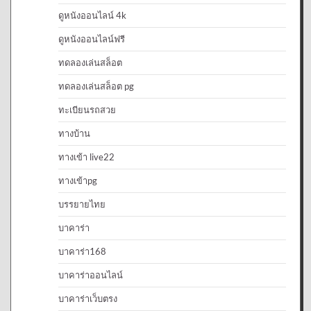
ดูหนังออนไลน์ 4k
ดูหนังออนไลน์ฟรี
ทดลองเล่นสล็อต
ทดลองเล่นสล็อต pg
ทะเบียนรถสวย
ทางบ้าน
ทางเข้า live22
ทางเข้าpg
บรรยายไทย
บาคาร่า
บาคาร่า168
บาคาร่าออนไลน์
บาคาร่าเว็บตรง