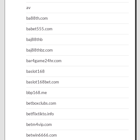
av
ba88th.com
babet555.com
baj88thb
baj88thbz.com
bar4game24hr.com
baslot168
baslot168bet.com
bbp168.me
betboxclubs.com
betflixtikto.info
betm4vip.com
betwin6666.com