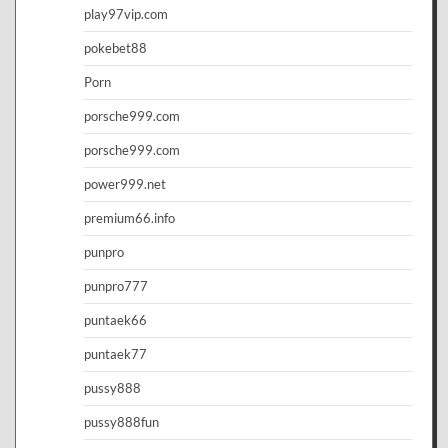
play97vip.com
pokebet88
Porn
porsche999.com
porsche999.com
power999.net
premium66.info
punpro
punpro777
puntaek66
puntaek77
pussy888
pussy888fun