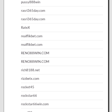
pussy888win
rasri365day.com
rasri365day.com
RateX
realflikbet.com
realflikbet.com
RENO88WIN.COM
RENO88WIN.COM
rich8188.net
rizzbetx.com
rocket45
rockstar66
rockstar66win.com