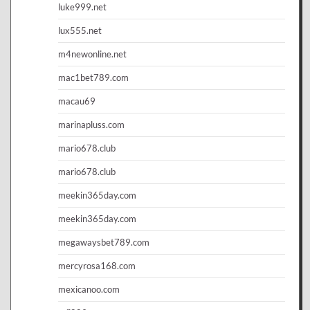
luke999.net
lux555.net
m4newonline.net
mac1bet789.com
macau69
marinapluss.com
mario678.club
mario678.club
meekin365day.com
meekin365day.com
megawaysbet789.com
mercyrosa168.com
mexicanoo.com