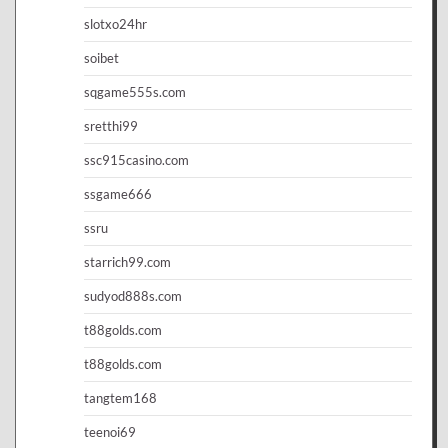
slotxo24hr
soibet
sqgame555s.com
sretthi99
ssc915casino.com
ssgame666
ssru
starrich99.com
sudyod888s.com
t88golds.com
t88golds.com
tangtem168
teenoi69