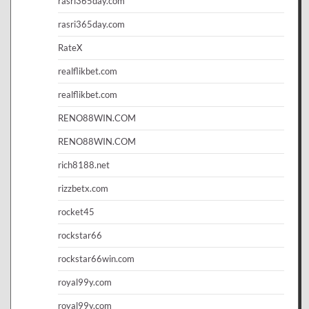
rasri365day.com
rasri365day.com
RateX
realflikbet.com
realflikbet.com
RENO88WIN.COM
RENO88WIN.COM
rich8188.net
rizzbetx.com
rocket45
rockstar66
rockstar66win.com
royal99y.com
royal99y.com