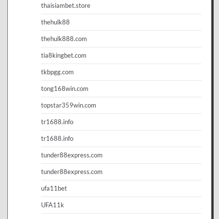
thaisiambet.store
thehulk88
thehulk888.com
tia8kingbet.com
tkbpgg.com
tong168win.com
topstar359win.com
tr1688.info
tr1688.info
tunder88express.com
tunder88express.com
ufa11bet
UFA11k