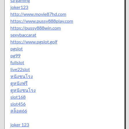
sa gaming
joker123
http://www.movie87hd.com
https://www.pussy888play.com
https://pussy888win.com
sexybaccarat
https://www.pgslot.golf
pgslot
pg99
fullslot
live22slot
หนังชนโรง
ดูหนังฟรี
ดูหนังชนโรง
slot168
slot456
สล็อต66
joker 123