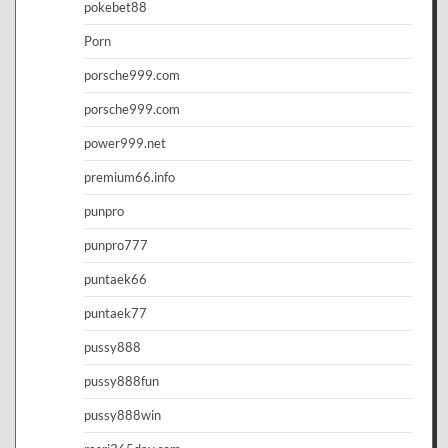
pokebet88
Porn
porsche999.com
porsche999.com
power999.net
premium66.info
punpro
punpro777
puntaek66
puntaek77
pussy888
pussy888fun
pussy888win