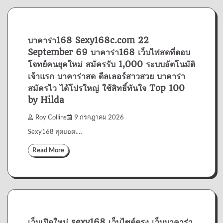
บาคาร่า168 Sexy168c.com 22
September 69 บาคาร่า168 เว็บไพ่สดที่ตอบ
โจทย์คนยุคใหม่ สมัครรับ 1,000 ระบบอัตโนมัติ
เจ้าแรก บาคาร่าสด ดีลเลอร์สาวสวย บาคาร่า
สมัครไว ได้โปรใหญ่ ใช้สิทธิ์ทันใจ Top 100
by Hilda
Roy Collins
9 กรกฎาคม 2026
Sexy168 สุดยอดเ…
Read More
เว็บเปิดใหม่ sexy168 เว็บไซต์ตรง เว็บบาคาร่า