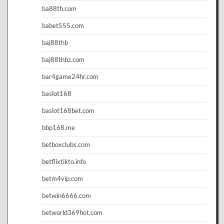
ba88th.com
babet555.com
baj88thb
baj88thbz.com
bar4game24hr.com
baslot168
baslot168bet.com
bbp168.me
betboxclubs.com
betflixtikto.info
betm4vip.com
betwin6666.com
betworld369hot.com