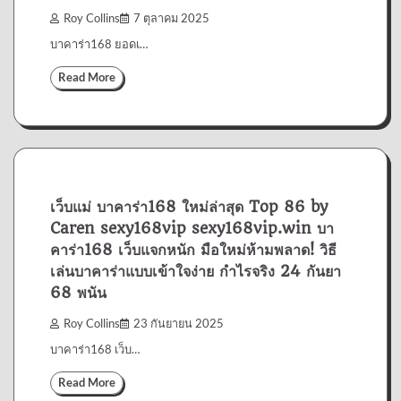
Roy Collins
7 ตุลาคม 2025
บาคาร่า168 ยอดเ…
Read More
เว็บแม่ บาคาร่า168 ใหม่ล่าสุด Top 86 by
Caren sexy168vip sexy168vip.win บา
คาร่า168 เว็บแจกหนัก มือใหม่ห้ามพลาด! วิธี
เล่นบาคาร่าแบบเข้าใจง่าย กำไรจริง 24 กันยา
68 พนัน
Roy Collins
23 กันยายน 2025
บาคาร่า168 เว็บ…
Read More