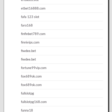
etbet16888.com
fafa 123 slot
faro168
finfinbet789.com
finnivips.com
fiwdee.bet
fiwdee.bet
fortune99vip.com
fox689ok.com
fox689ok.com
fullslotpg
fullslotpg168.com
funny18