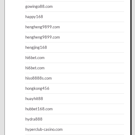
gowingo88.com
happy168
hengheng9899.com
hengheng9899.com
hengjing168
hi6bet.com
hi6bet.com
hiso8888s.com
hongkong456
huayhit88
hubbet168.com
hydra888
hyperclub-casino.com