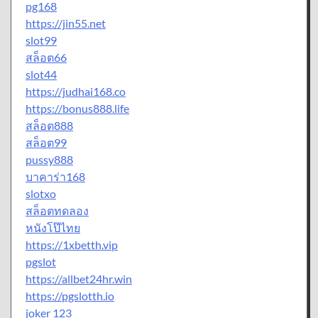
pg168
https://jin55.net
slot99
สล็อต66
slot44
https://judhai168.co
https://bonus888.life
สล็อต888
สล็อต99
pussy888
บาคาร่า168
slotxo
สล็อตทดลอง
หนังโป๊ไทย
https://1xbetth.vip
pgslot
https://allbet24hr.win
https://pgslotth.io
joker 123