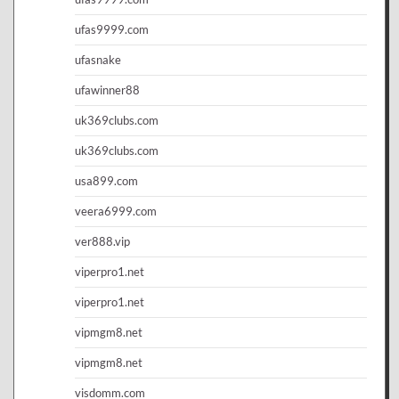
ufas9999.com
ufasnake
ufawinner88
uk369clubs.com
uk369clubs.com
usa899.com
veera6999.com
ver888.vip
viperpro1.net
viperpro1.net
vipmgm8.net
vipmgm8.net
visdomm.com