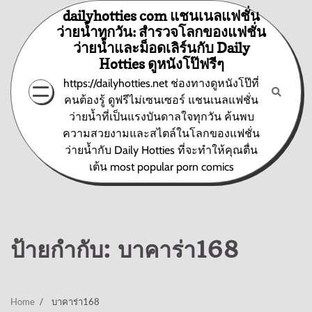
Skip
dailyhotties com แชนเนลแฟชั่น
to
ว่ายน้ำทุกวัน: สำรวจโลกของแฟชั่น
content
ว่ายน้ำและม็อดเลิร์นกับ Daily
Hotties ดูหนังโป๊ฟรีๆ
https://dailyhotties.net ช่องทางดูหนังโป๊ที่
คนต้องรู้ ดูฟรีไม่เซนเซอร์ แชนเนลแฟชั่น
ว่ายน้ำที่เป็นแรงบันดาลใจทุกวัน ค้นพบ
ความสวยงามและสไตล์ในโลกของแฟชั่น
ว่ายน้ำกับ Daily Hotties ที่จะทำให้คุณตื่น
เต้น most popular porn comics
ป้ายกำกับ:
บาคาร่า168
Home
บาคาร่า168