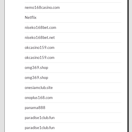
nemo168casino.com
Netflix
niseko168bet.com
niseko168bet.net
okcasino159.com
okcasino159.com
omg369.shop
omg369.shop
onesiamclub.site
onoplus168.com
panama888
paradise1club.fun
paradise1club.fun