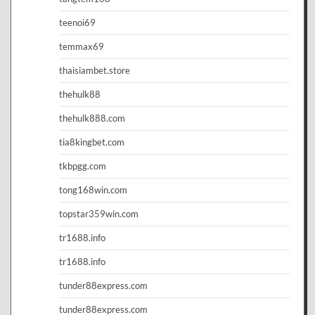
teenoi69
temmax69
thaisiambet.store
thehulk88
thehulk888.com
tia8kingbet.com
tkbpgg.com
tong168win.com
topstar359win.com
tr1688.info
tr1688.info
tunder88express.com
tunder88express.com