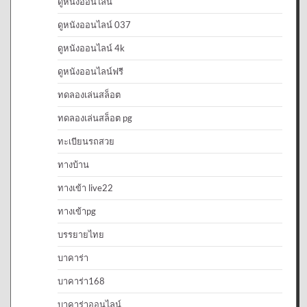
ดูหนังออนไลน์
ดูหนังออนไลน์ 037
ดูหนังออนไลน์ 4k
ดูหนังออนไลน์ฟรี
ทดลองเล่นสล็อต
ทดลองเล่นสล็อต pg
ทะเบียนรถสวย
ทางบ้าน
ทางเข้า live22
ทางเข้าpg
บรรยายไทย
บาคาร่า
บาคาร่า168
บาคาร่าออนไลน์