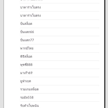
บาคาร่าเว็บตรง
บาคาร่าเว็บตรง
ปั่นสล็อต
ปั่นแตก66
ปั่นแตก77
พากย์ไทย
พีจีสล็อต
พุซซี่888
มาเก๊า69
ยูฟ่าเบท
รวมเกมสล็อต
รอยัล558
รับทำเว็บพนัน