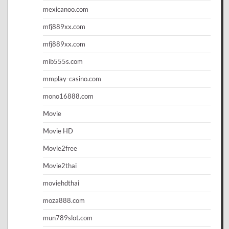
mexicanoo.com
mfj889xx.com
mfj889xx.com
mib555s.com
mmplay-casino.com
mono16888.com
Movie
Movie HD
Movie2free
Movie2thai
moviehdthai
moza888.com
mun789slot.com