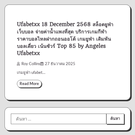
Ufabetxx 18 December 2568 สล็อตยูฟ่า
เว็บบอล จ่ายค่าน้ำแพงที่สุด บริการเกมกีฬา
ราคาบอลไหลฝากถอนออโต้ เกมยูฟ่า เดิมพัน
บอลเดี่ยว เน้นชัวร์ Top 85 by Angeles
Ufabetxx
Roy Collins
27 ธันวาคม 2025
เกมยูฟ่า ufabet…
Read More
ค้นหา
สำหรับ: