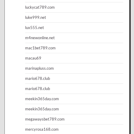
luckycat789.com
luke999.net
lux555.net
m4newonline.net
mac1bet789.com
macau69
marinapluss.com
mario678.club
mario678.club
meekin365day.com
meekin365day.com
megawaysbet789.com
mercyrosa168.com