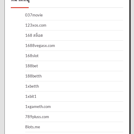
037movie
123xos.com
168 สล็อต
1688vegasx.com
168slot
188bet
188betth
1xbetth
1xbit1
1xgameth.com
789pluss.com
8lots.me