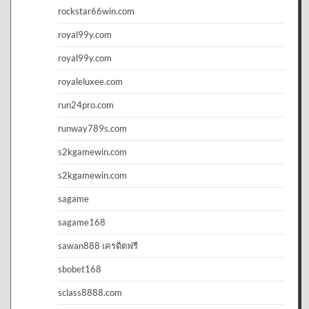
rockstar66win.com
royal99y.com
royal99y.com
royaleluxee.com
run24pro.com
runway789s.com
s2kgamewin.com
s2kgamewin.com
sagame
sagame168
sawan888 เครดิตฟรี
sbobet168
sclass8888.com