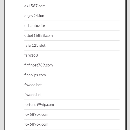
ek4567.com
enjoy24.fun
erisauto.site
etbet16888.com
fafa 123 slot
faro168
finfinbet789.com
finnivips.com
fiwdee.bet
fiwdee.bet
fortune99vip.com
fox689ok.com
fox689ok.com