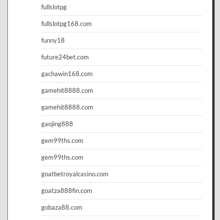
fullslotpg
fullslotpg168.com
funny18
future24bet.com
gachawin168.com
gamehit8888.com
gamehit8888.com
gaojing888
gem99ths.com
gem99ths.com
goatbetroyalcasino.com
goatza888fin.com
gobaza88.com