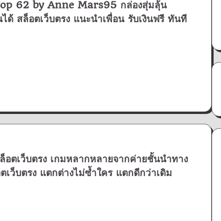
 Top 62 by Anne Mars95 กล่องสุ่มลุ้น
ด้ สล็อตเว็บตรง แนะนำเพื่อน รับเงินฟรี ทันที
อตเว็บตรง เกมหลากหลายจากค่ายชั้นนำทาง
็อตเว็บตรง แตกต่างไม่ซ้ำใคร แตกดีกว่าเดิม