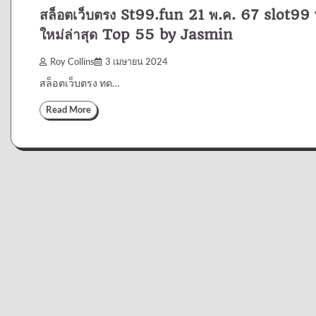
สล็อตเว็บตรง St99.fun 21 พ.ค. 67 slot99
ใหม่ล่าสุด Top 55 by Jasmin
Roy Collins
3 เมษายน 2024
สล็อตเว็บตรง ทด…
Read More