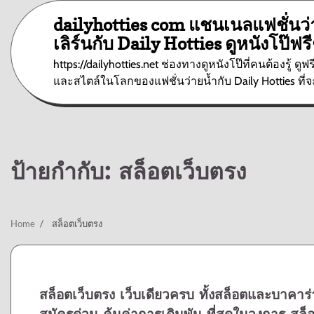
Skip
dailyhotties com แชนเนลแฟชั่นว่
to
เลิร์นกับ Daily Hotties ดูหนังโป๊ฟร
content
https://dailyhotties.net ช่องทางดูหนังโป๊ที่คนต้องรู
และสไตล์ในโลกของแฟชั่นว่ายน้ำกับ Daily Hotties ที่จ
ป้ายกำกับ:
สล็อตเว็บตรง
Home
สล็อตเว็บตรง
สล็อตเว็บตรง เว็บเดียวครบ ทั้งสล็อตและบาคาร่
สมัครด่วน คุ้มค่าการเดิมพัน ที่สุดในวงการ สล็อ