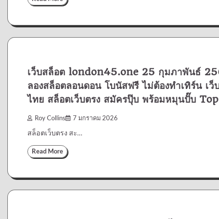
เว็บสล็อต london45.one 25 กุมภาพันธ์ 2
ลองสล็อตลอนดอน โบนัสฟรี ไม่ต้องทำเทิร์น เว็
ไทย สล็อตเว็บตรง สมัครปุ๊บ พร้อมหมุนปั๊บ T
Roy Collins
7 มกราคม 2026
สล็อตเว็บตรง สะ…
Read More