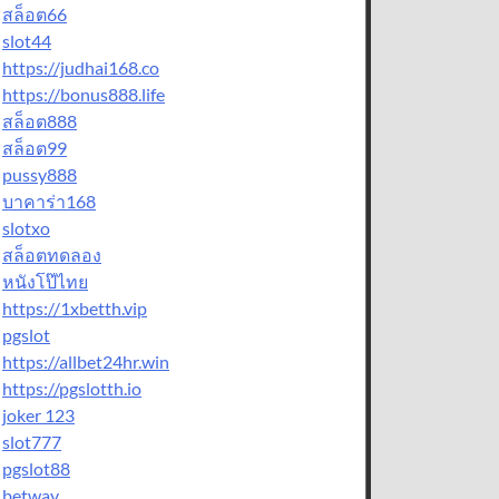
สล็อต66
slot44
https://judhai168.co
https://bonus888.life
สล็อต888
สล็อต99
pussy888
บาคาร่า168
slotxo
สล็อตทดลอง
หนังโป๊ไทย
https://1xbetth.vip
pgslot
https://allbet24hr.win
https://pgslotth.io
joker 123
slot777
pgslot88
betway