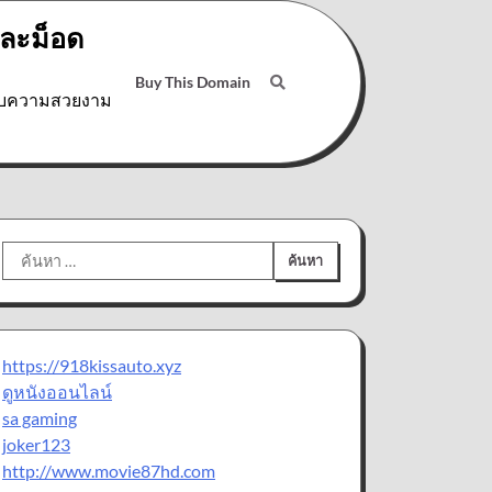
และม็อด
Buy This Domain
ค้นพบความสวยงาม
ค้นหา
สำหรับ:
https://918kissauto.xyz
ดูหนังออนไลน์
sa gaming
joker123
http://www.movie87hd.com