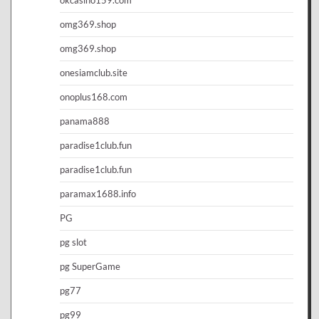
omg369.shop
omg369.shop
onesiamclub.site
onoplus168.com
panama888
paradise1club.fun
paradise1club.fun
paramax1688.info
PG
pg slot
pg SuperGame
pg77
pg99