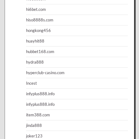
hi6bet.com
hiso8888s.com
hongkong456
huayhit88
hubbet168.com
hydra888
hyperclub-casino.com
Incest
infyplus888.info
infyplus888.info
item388.com
jinda888
joker123