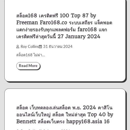
สล็อต168 เครดิตฟรี 100 Top 87 by
Freeman Faro168.co ระบบเสถียร แจ็คพอต
แตกง่ายรองรับทุกแพลตฟอร์ม faro168 แจก
เครดิตฟรีล่าสุดวันนี้ 27 January 2024
Roy Collins
31 ธันวาคม 2024
สล็อต168 ไม่ผ่า…
Read More
สล็อต เว็บทดลองเล่นสล็อต พ.ย. 2024 คาสิโน
ออนไลน์เว็บใหญ่ สล็อต ใหม่ล่าสุด Top 40 by
Bennett สล็อตเว็บตรง happy168.asia 16