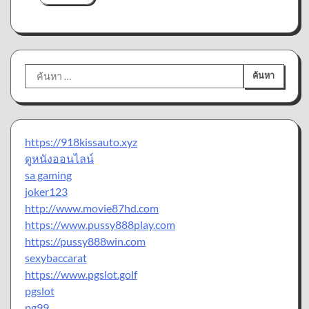
ค้นหา
สำหรับ:
https://918kissauto.xyz
ดูหนังออนไลน์
sa gaming
joker123
http://www.movie87hd.com
https://www.pussy888play.com
https://pussy888win.com
sexybaccarat
https://www.pgslot.golf
pgslot
pg99