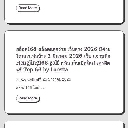
Read More
สล็อต168 สล็อตแตกง่าย เว็บตรง 2026 มีค่าย
ไหนน่าเล่นบ้าง 2 มีนาคม 2026 เว็บ แจกหนัก
Hengjing168.golf พนัน เว็บเปิดใหม่ เครดิต
ฟรี Top 66 by Loretta
Roy Collins
26 มกราคม 2026
สล็อต168 ไม่ผ่า…
Read More