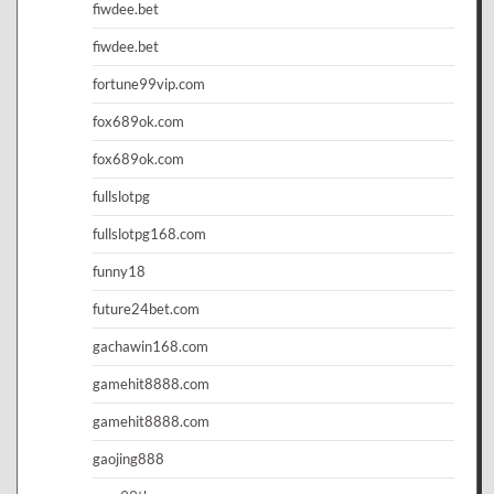
fiwdee.bet
fiwdee.bet
fortune99vip.com
fox689ok.com
fox689ok.com
fullslotpg
fullslotpg168.com
funny18
future24bet.com
gachawin168.com
gamehit8888.com
gamehit8888.com
gaojing888