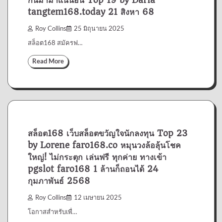
กินมาม่าแน่นอน Top 19 by Darla
tangtem168.today 21 สิงหา 68
Roy Collins
25 มิถุนายน 2025
สล็อต168 สมัครฟ…
Read More
สล็อต168 เว็บสล็อตขวัญใจนักลงทุน Top 23
by Lorene faro168.co หมุนวงล้อลุ้นโชค
ใหญ่! ไม่กระตุก เล่นฟรี ทุกค่าย ทางเข้า
pgslot faro168 1 ล้านก็ถอนได้ 24
กุมภาพันธ์ 2568
Roy Collins
12 เมษายน 2025
โอกาสสำหรับเพื่…