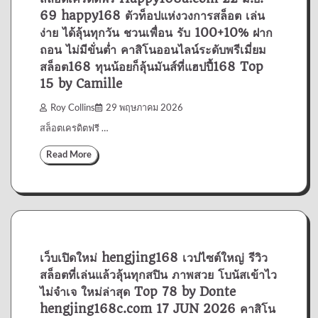
69 happy168 ตัวท็อปแห่งวงการสล็อต เล่น
ง่าย ได้ลุ้นทุกวัน ชวนเพื่อน รับ 100+10% ฝาก
ถอน ไม่มีขั่นต่ำ คาสิโนออนไลน์ระดับพรีเมี่ยม
สล็อต168 ทุนน้อยก็ลุ้นมันส์ที่แฮปปี้168 Top
15 by Camille
Roy Collins
29 พฤษภาคม 2026
สล็อตเครดิตฟรี …
Read More
เว็บเปิดใหม่ hengjing168 เวปไซต์ใหญ่ รีวิว
สล็อตที่เล่นแล้วลุ้นทุกสปิน ภาพสวย โบนัสเข้าไว
ไม่จำเจ ใหม่ล่าสุด Top 78 by Donte
hengjing168c.com 17 JUN 2026 คาสิโน