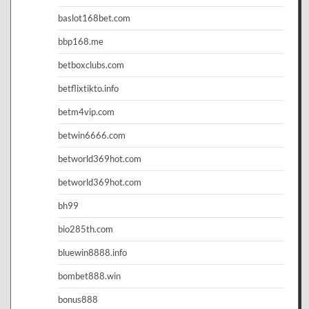
baslot168bet.com
bbp168.me
betboxclubs.com
betflixtikto.info
betm4vip.com
betwin6666.com
betworld369hot.com
betworld369hot.com
bh99
bio285th.com
bluewin8888.info
bombet888.win
bonus888