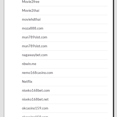
Movie2free
Movie2thai
moviehdthai
moza888.com
mun789slot.com
mun789slot.com
nagawaybet.com
nbwin.me
nemo168casino.com
Netflix
niseko168bet.com
niseko168bet.net
okcasino159.com
okcasino159.com