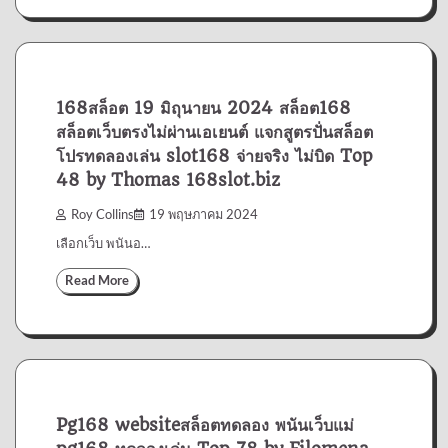
168สล็อต 19 มิถุนายน 2024 สล็อต168
สล็อตเว็บตรงไม่ผ่านเอเยนต์ แจกสูตรปั่นสล็อต
โปรทดลองเล่น slot168 จ่ายจริง ไม่บิด Top
48 by Thomas 168slot.biz
Roy Collins
19 พฤษภาคม 2024
เลือกเว็บ พนันอ…
Read More
Pg168 websiteสล็อตทดลอง พนันเว็บแม่