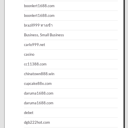
boonlert1688.com
boonlert1688.com
brazil999 ทางเข้า
Business, Small Business
carlo999.net
casino
cc11388.com
chinatown888.win
cupcake88x.com
daruma1688.com
daruma1688.com
debet
dgb222hot.com