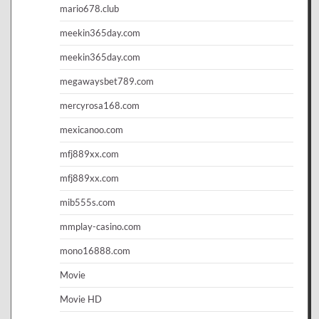
mario678.club
meekin365day.com
meekin365day.com
megawaysbet789.com
mercyrosa168.com
mexicanoo.com
mfj889xx.com
mfj889xx.com
mib555s.com
mmplay-casino.com
mono16888.com
Movie
Movie HD