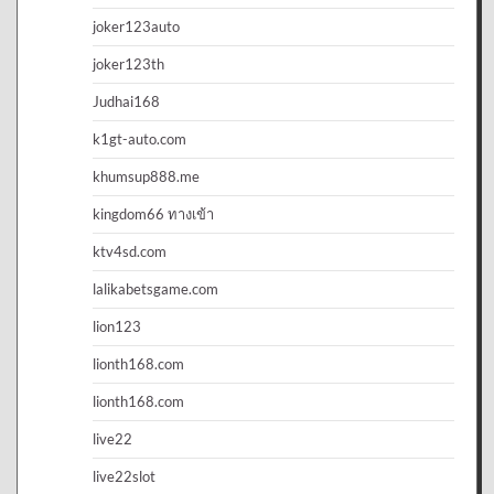
joker123auto
joker123th
Judhai168
k1gt-auto.com
khumsup888.me
kingdom66 ทางเข้า
ktv4sd.com
lalikabetsgame.com
lion123
lionth168.com
lionth168.com
live22
live22slot