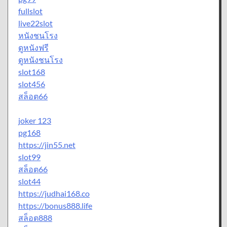
fullslot
live22slot
หนังชนโรง
ดูหนังฟรี
ดูหนังชนโรง
slot168
slot456
สล็อต66
joker 123
pg168
https://jin55.net
slot99
สล็อต66
slot44
https://judhai168.co
https://bonus888.life
สล็อต888