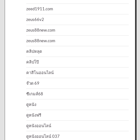
zeed1911.com
zeus66v2
zeus88new.com
zeus88new.com
คลิปหลุด
คลิปโป๊
คาสิโนออนไลน์
จ๊วด 69
ซีเกมส์68
ดูหนัง
ดูหนังฟรี
ดูหนังออนไลน์
ดูหนังออนไลน์ 037