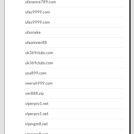
ufanance789.com
ufas9999.com
ufas9999.com
ufasnake
ufawinner88
uk369clubs.com
uk369clubs.com
usa899.com
veera6999.com
ver888.vip
viperpro1.net
viperpro1.net
vipmgm8.net
vipmgm8.net