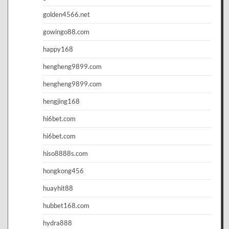
golden4566.net
gowingo88.com
happy168
hengheng9899.com
hengheng9899.com
hengjing168
hi6bet.com
hi6bet.com
hiso8888s.com
hongkong456
huayhit88
hubbet168.com
hydra888