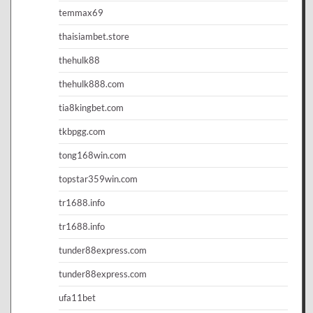
temmax69
thaisiambet.store
thehulk88
thehulk888.com
tia8kingbet.com
tkbpgg.com
tong168win.com
topstar359win.com
tr1688.info
tr1688.info
tunder88express.com
tunder88express.com
ufa11bet