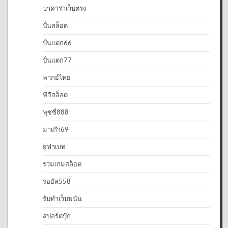
บาคาร่าเว็บตรง
ปั่นสล็อต
ปั่นแตก66
ปั่นแตก77
พากย์ไทย
พีจีสล็อต
พุซซี่888
มาเก๊า69
ยูฟ่าเบท
รวมเกมสล็อต
รอยัล558
รับทำเว็บพนัน
สปอร์ตบุ๊ก