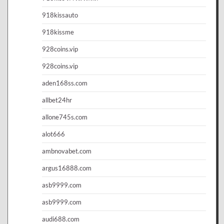
918kissauto
918kissme
928coins.vip
928coins.vip
aden168ss.com
allbet24hr
allone745s.com
alot666
ambnovabet.com
argus16888.com
asb9999.com
asb9999.com
audi688.com