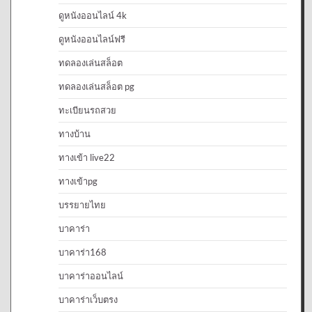
ดูหนังออนไลน์ 4k
ดูหนังออนไลน์ฟรี
ทดลองเล่นสล็อต
ทดลองเล่นสล็อต pg
ทะเบียนรถสวย
ทางบ้าน
ทางเข้า live22
ทางเข้าpg
บรรยายไทย
บาคาร่า
บาคาร่า168
บาคาร่าออนไลน์
บาคาร่าเว็บตรง