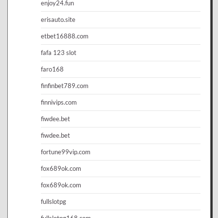
enjoy24.fun
erisauto.site
etbet16888.com
fafa 123 slot
faro168
finfinbet789.com
finnivips.com
fiwdee.bet
fiwdee.bet
fortune99vip.com
fox689ok.com
fox689ok.com
fullslotpg
fullslotpg168.com