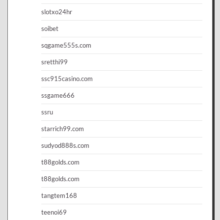
slotxo24hr
soibet
sqgame555s.com
sretthi99
ssc915casino.com
ssgame666
ssru
starrich99.com
sudyod888s.com
t88golds.com
t88golds.com
tangtem168
teenoi69