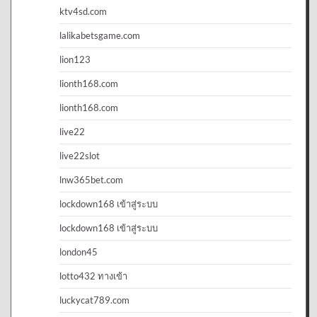
ktv4sd.com
lalikabetsgame.com
lion123
lionth168.com
lionth168.com
live22
live22slot
lnw365bet.com
lockdown168 เข้าสู่ระบบ
lockdown168 เข้าสู่ระบบ
london45
lotto432 ทางเข้า
luckycat789.com