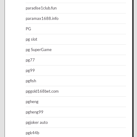
paradise1club.fun
paramax1688.info
PG
pg slot
pg SuperGame
pg77
pg99
pgfish
pggold168bet.com
pgheng
pgheng99
pgjoker auto
pgk44b