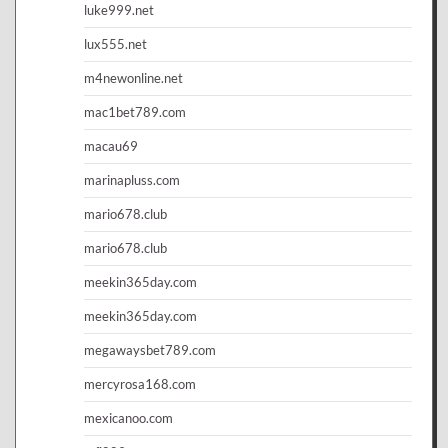
luke999.net
lux555.net
m4newonline.net
mac1bet789.com
macau69
marinapluss.com
mario678.club
mario678.club
meekin365day.com
meekin365day.com
megawaysbet789.com
mercyrosa168.com
mexicanoo.com