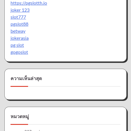
https://pgslotth.io
joker 123
slot777
pgslot88
betway
jokerasia
pg slot
gogoslot
ความเห็นล่าสุด
หมวดหมู่