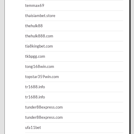
temmax69
thaisiambet.store
thehulk88
thehulk888.com
tia8kingbet.com
tkbpgg.com
tong168win.com
topstar359win.com
tr1688.info
tr1688.info
tunder88express.com
tunder88express.com
ufa11bet