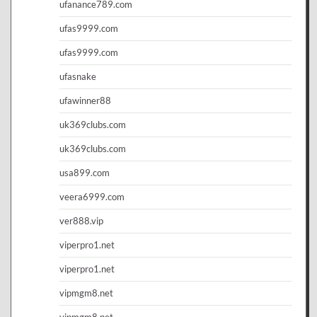
ufanance789.com
ufas9999.com
ufas9999.com
ufasnake
ufawinner88
uk369clubs.com
uk369clubs.com
usa899.com
veera6999.com
ver888.vip
viperpro1.net
viperpro1.net
vipmgm8.net
vipmgm8.net