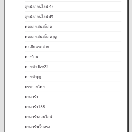
ดูหนังออนไลน์ 4k
ดูหนังออนไลน์ฟรี
ทดลองเล่นสล็อต
ทดลองเล่นสล็อต pg
ทะเบียนรถสวย
ทางบ้าน
ทางเข้า live22
ทางเข้าpg
บรรยายไทย
บาคาร่า
บาคาร่า168
บาคาร่าออนไลน์
บาคาร่าเว็บตรง