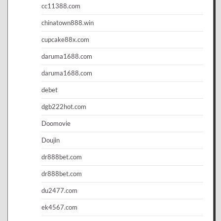
cc11388.com
chinatown888.win
cupcake88x.com
daruma1688.com
daruma1688.com
debet
dgb222hot.com
Doomovie
Doujin
dr888bet.com
dr888bet.com
du2477.com
ek4567.com