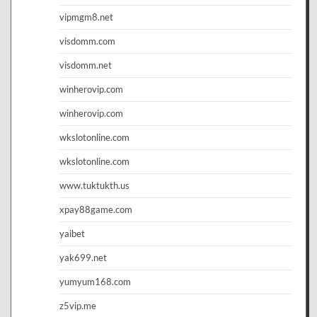
vipmgm8.net
visdomm.com
visdomm.net
winherovip.com
winherovip.com
wkslotonline.com
wkslotonline.com
www.tuktukth.us
xpay88game.com
yaibet
yak699.net
yumyum168.com
z5vip.me