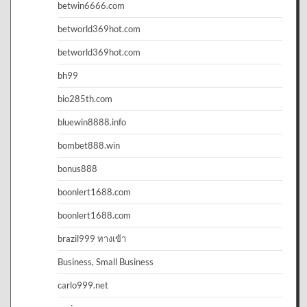
betwin6666.com
betworld369hot.com
betworld369hot.com
bh99
bio285th.com
bluewin8888.info
bombet888.win
bonus888
boonlert1688.com
boonlert1688.com
brazil999 ทางเข้า
Business, Small Business
carlo999.net