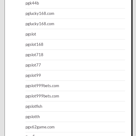
pgk44b
pglucky168.com
pglucky168.com
pgslot
pgslot168
pgslot718
pgslot77
pgslot99
pgslot999bets.com
pgslot999bets.com
pgslotfish
pgslotth
pgx62game.com