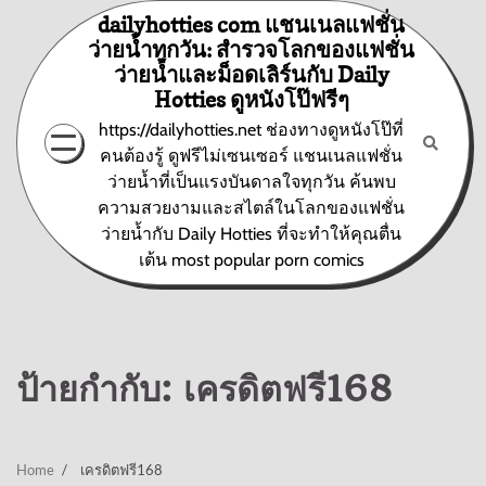
Skip
dailyhotties com แชนเนลแฟชั่น
to
ว่ายน้ำทุกวัน: สำรวจโลกของแฟชั่น
content
ว่ายน้ำและม็อดเลิร์นกับ Daily
Hotties ดูหนังโป๊ฟรีๆ
https://dailyhotties.net ช่องทางดูหนังโป๊ที่
คนต้องรู้ ดูฟรีไม่เซนเซอร์ แชนเนลแฟชั่น
ว่ายน้ำที่เป็นแรงบันดาลใจทุกวัน ค้นพบ
ความสวยงามและสไตล์ในโลกของแฟชั่น
ว่ายน้ำกับ Daily Hotties ที่จะทำให้คุณตื่น
เต้น most popular porn comics
ป้ายกำกับ:
เครดิตฟรี168
Home
เครดิตฟรี168