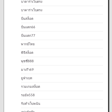
บาคาร่าเว็บตรง
บาคาร่าเว็บตรง
ปั่นสล็อต
ปั่นแตก66
ปั่นแตก77
พากย์ไทย
พีจีสล็อต
พุซซี่888
มาเก๊า69
ยูฟ่าเบท
รวมเกมสล็อต
รอยัล558
รับทำเว็บพนัน
สปอร์ตบุ๊ก