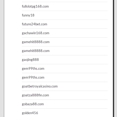
fullslotpg168.com
funny18
future24bet.com
gachawin168.com
gamehit8888.com
gamehit8888.com
gaojing888
gem99ths.com
gem99ths.com
goatbetroyalcasino.com
goatza888fin.com
gobaza88.com
golden456