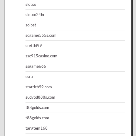
slotxo
slotxo24hr
soibet
sqgame555s.com
sretthi99
ssc915casino.com
ssgame666
ssru
starrich99.com
sudyod888s.com
t88golds.com
t88golds.com
tangtem168