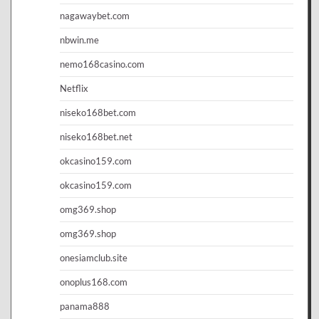
nagawaybet.com
nbwin.me
nemo168casino.com
Netflix
niseko168bet.com
niseko168bet.net
okcasino159.com
okcasino159.com
omg369.shop
omg369.shop
onesiamclub.site
onoplus168.com
panama888