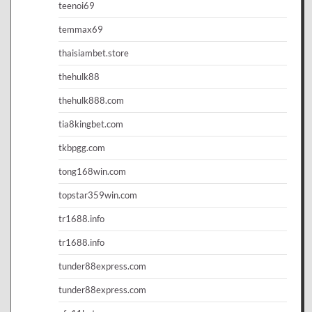
teenoi69
temmax69
thaisiambet.store
thehulk88
thehulk888.com
tia8kingbet.com
tkbpgg.com
tong168win.com
topstar359win.com
tr1688.info
tr1688.info
tunder88express.com
tunder88express.com