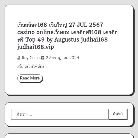
เว็บสล็อต168 เว็บใหญ่ 27 JUL 2567
casino onlineเว็บตรง เครดิตฟรี168 เครดิต
ฟรี Top 49 by Augustus judhai168
judhai168.vip
Roy Collins
29 กรกฎาคม 2024
สล็อตเว็บไซต์ตร…
Read More
ค้นหา
สำหรับ: