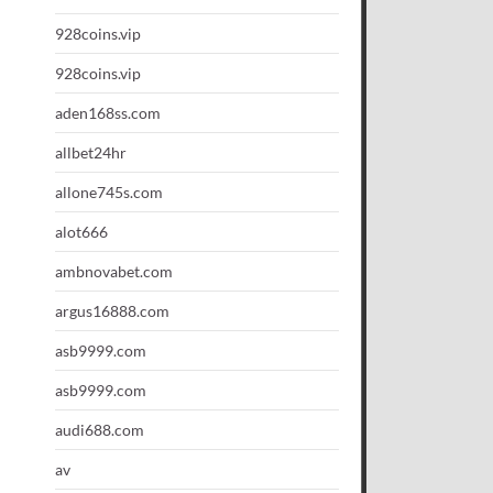
928coins.vip
928coins.vip
aden168ss.com
allbet24hr
allone745s.com
alot666
ambnovabet.com
argus16888.com
asb9999.com
asb9999.com
audi688.com
av