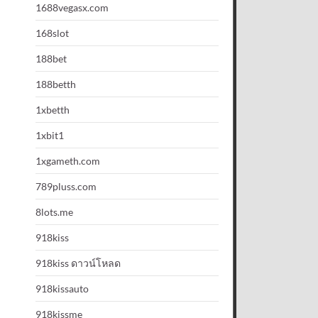
1688vegasx.com
168slot
188bet
188betth
1xbetth
1xbit1
1xgameth.com
789pluss.com
8lots.me
918kiss
918kiss ดาวน์โหลด
918kissauto
918kissme