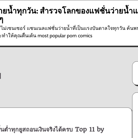
ายน้ำทุกวัน: สำรวจโลกของแฟชั่นว่ายน้ำ
ีๆ
้ ดูฟรีไม่เซนเซอร์ แชนเนลแฟชั่นว่ายน้ำที่เป็นแรงบันดาลใจทุกวัน 
ะทำให้คุณตื่นเต้น most popular porn comics
บ
ต่ำทุกยูสถอนเงินจริงได้ครบ Top 11 by