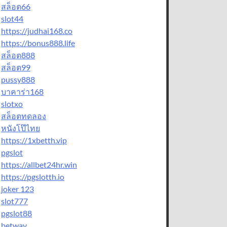
สล็อต66
slot44
https://judhai168.co
https://bonus888.life
สล็อต888
สล็อต99
pussy888
บาคาร่า168
slotxo
สล็อตทดลอง
หนังโป๊ไทย
https://1xbetth.vip
pgslot
https://allbet24hr.win
https://pgslotth.io
joker 123
slot777
pgslot88
betway