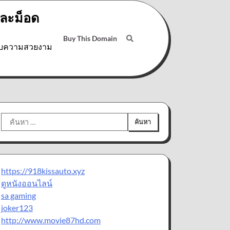
และม็อด
Buy This Domain
ค้นพบความสวยงาม
ค้นหา
สำหรับ:
https://918kissauto.xyz
ดูหนังออนไลน์
sa gaming
joker123
http://www.movie87hd.com