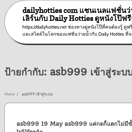
Skip
dailyhotties com แชนเนลแฟชั่นว่
to
เลิร์นกับ Daily Hotties ดูหนังโป๊ฟร
content
https://dailyhotties.net ช่องทางดูหนังโป๊ที่คนต้องรู
และสไตล์ในโลกของแฟชั่นว่ายน้ำกับ Daily Hotties ที่จ
ป้ายกำกับ:
asb999 เข้าสู่ระบ
Home
asb999 เข้าสู่ระบบ
asb999 19 May asb999 แค่กดก็แตกไม่มีขั้น
Wilfredo