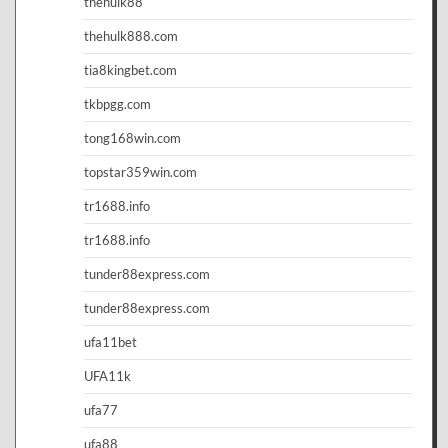
thehulk88
thehulk888.com
tia8kingbet.com
tkbpgg.com
tong168win.com
topstar359win.com
tr1688.info
tr1688.info
tunder88express.com
tunder88express.com
ufa11bet
UFA11k
ufa77
ufa88