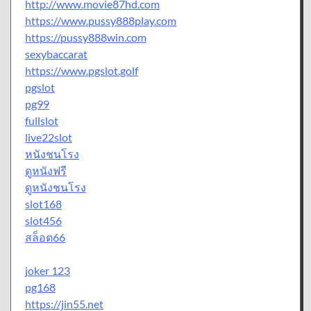
http://www.movie87hd.com
https://www.pussy888play.com
https://pussy888win.com
sexybaccarat
https://www.pgslot.golf
pgslot
pg99
fullslot
live22slot
หนังชนโรง
ดูหนังฟรี
ดูหนังชนโรง
slot168
slot456
สล็อต66
joker 123
pg168
https://jin55.net