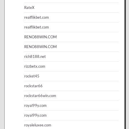
RateX
realflikbet.com
realflikbet.com
RENO88WIN.COM
RENO88WIN.COM
rich8188.net
rizzbetx.com
rocket45
rockstar66
rockstar66win.com
royal99y.com
royal99y.com
royaleluxee.com