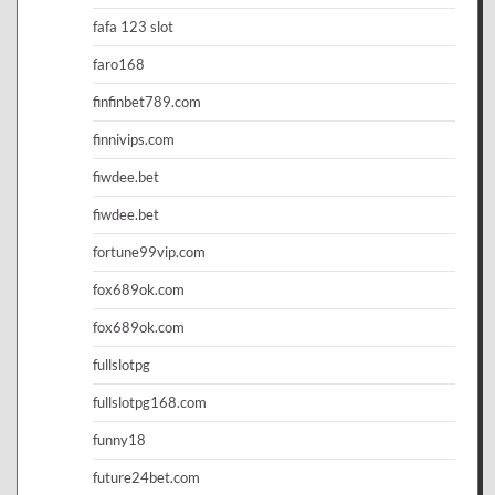
fafa 123 slot
faro168
finfinbet789.com
finnivips.com
fiwdee.bet
fiwdee.bet
fortune99vip.com
fox689ok.com
fox689ok.com
fullslotpg
fullslotpg168.com
funny18
future24bet.com