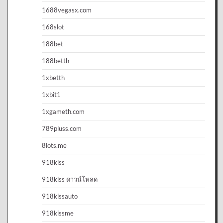
1688vegasx.com
168slot
188bet
188betth
1xbetth
1xbit1
1xgameth.com
789pluss.com
8lots.me
918kiss
918kiss ดาวน์โหลด
918kissauto
918kissme