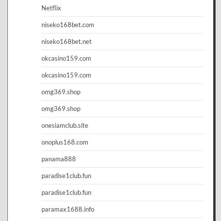
Netflix
niseko168bet.com
niseko168bet.net
okcasino159.com
okcasino159.com
omg369.shop
omg369.shop
onesiamclub.site
onoplus168.com
panama888
paradise1club.fun
paradise1club.fun
paramax1688.info