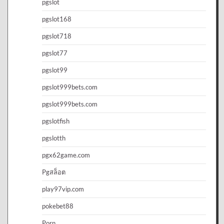
pgslot
pgslot168
pgslot718
pgslot77
pgslot99
pgslot999bets.com
pgslot999bets.com
pgslotfish
pgslotth
pgx62game.com
Pgสล็อต
play97vip.com
pokebet88
Porn