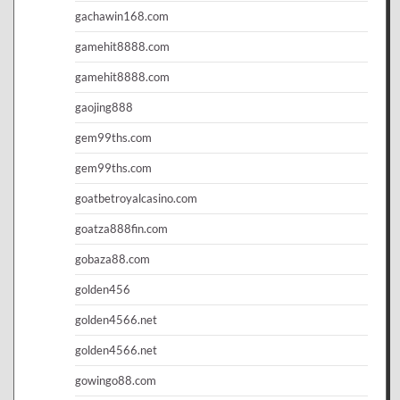
gachawin168.com
gamehit8888.com
gamehit8888.com
gaojing888
gem99ths.com
gem99ths.com
goatbetroyalcasino.com
goatza888fin.com
gobaza88.com
golden456
golden4566.net
golden4566.net
gowingo88.com