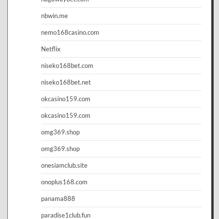
nbwin.me
nemo168casino.com
Netflix
niseko168bet.com
niseko168bet.net
okcasino159.com
okcasino159.com
omg369.shop
omg369.shop
onesiamclub.site
onoplus168.com
panama888
paradise1club.fun