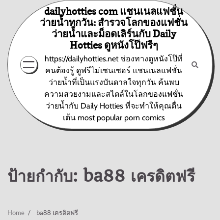
Skip
dailyhotties com แชนเนลแฟชั่น
to
ว่ายน้ำทุกวัน: สำรวจโลกของแฟชั่น
content
ว่ายน้ำและม็อดเลิร์นกับ Daily
Hotties ดูหนังโป๊ฟรีๆ
https://dailyhotties.net ช่องทางดูหนังโป๊ที่
คนต้องรู้ ดูฟรีไม่เซนเซอร์ แชนเนลแฟชั่น
ว่ายน้ำที่เป็นแรงบันดาลใจทุกวัน ค้นพบ
ความสวยงามและสไตล์ในโลกของแฟชั่น
ว่ายน้ำกับ Daily Hotties ที่จะทำให้คุณตื่น
เต้น most popular porn comics
ป้ายกำกับ:
ba88 เครดิตฟรี
Home
ba88 เครดิตฟรี