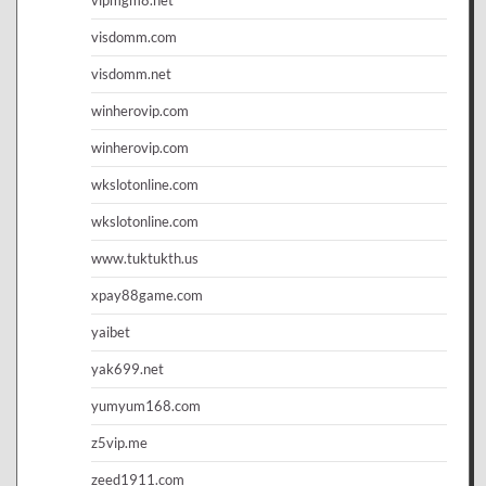
visdomm.com
visdomm.net
winherovip.com
winherovip.com
wkslotonline.com
wkslotonline.com
www.tuktukth.us
xpay88game.com
yaibet
yak699.net
yumyum168.com
z5vip.me
zeed1911.com