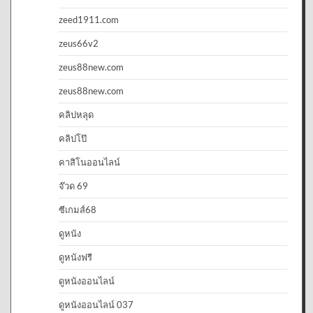
zeed1911.com
zeus66v2
zeus88new.com
zeus88new.com
คลิปหลุด
คลิปโป๊
คาสิโนออนไลน์
จ๊วด 69
ซีเกมส์68
ดูหนัง
ดูหนังฟรี
ดูหนังออนไลน์
ดูหนังออนไลน์ 037