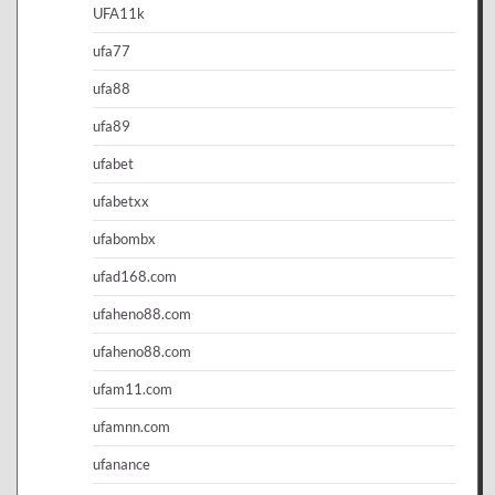
UFA11k
ufa77
ufa88
ufa89
ufabet
ufabetxx
ufabombx
ufad168.com
ufaheno88.com
ufaheno88.com
ufam11.com
ufamnn.com
ufanance