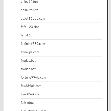
enjoy24.fun
erisauto.site
etbet16888.com
fafa 123 slot
faro168
finfinbet789.com
finnivips.com
fiwdee.bet
fiwdee.bet
fortune99vip.com
fox689ok.com
fox689ok.com
fullslotpg
fullslotpg168.com