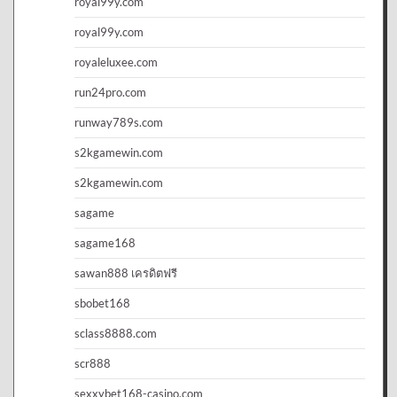
royal99y.com
royal99y.com
royaleluxee.com
run24pro.com
runway789s.com
s2kgamewin.com
s2kgamewin.com
sagame
sagame168
sawan888 เครดิตฟรี
sbobet168
sclass8888.com
scr888
sexxybet168-casino.com