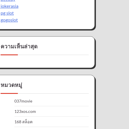
jokerasia
pg slot
gogoslot
ความเห็นล่าสุด
หมวดหมู่
037movie
123xos.com
168 สล็อต