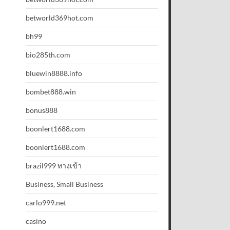
betworld369hot.com
bh99
bio285th.com
bluewin8888.info
bombet888.win
bonus888
boonlert1688.com
boonlert1688.com
brazil999 ทางเข้า
Business, Small Business
carlo999.net
casino