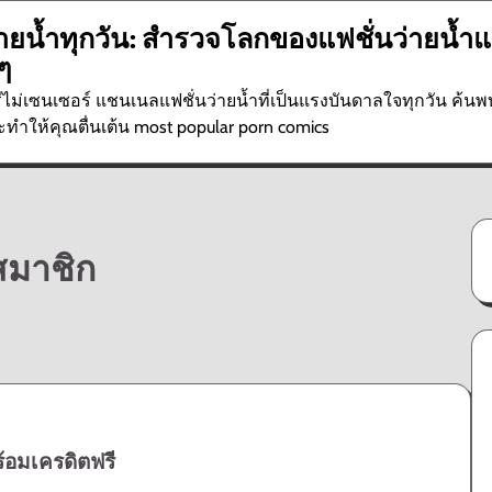
ายน้ำทุกวัน: สำรวจโลกของแฟชั่นว่ายน้ำ
ีๆ
้ ดูฟรีไม่เซนเซอร์ แชนเนลแฟชั่นว่ายน้ำที่เป็นแรงบันดาลใจทุกวัน 
ะทำให้คุณตื่นเต้น most popular porn comics
มาชิก
้อมเครดิตฟรี