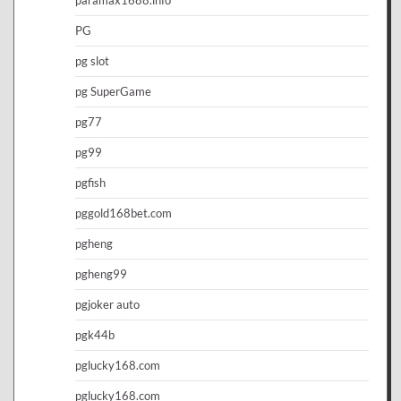
paramax1688.info
PG
pg slot
pg SuperGame
pg77
pg99
pgfish
pggold168bet.com
pgheng
pgheng99
pgjoker auto
pgk44b
pglucky168.com
pglucky168.com