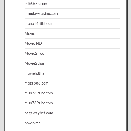
mib555s.com
mmplay-casino.com
mono16888.com
Movie
Movie HD
Movie2free
Movie2thai
moviehdthai
moza888.com
mun789slot.com
mun789slot.com
nagawaybet.com
nbwin.me