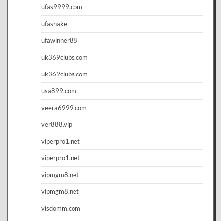
ufas9999.com
ufasnake
ufawinner88
uk369clubs.com
uk369clubs.com
usa899.com
veera6999.com
ver888.vip
viperpro1.net
viperpro1.net
vipmgm8.net
vipmgm8.net
visdomm.com