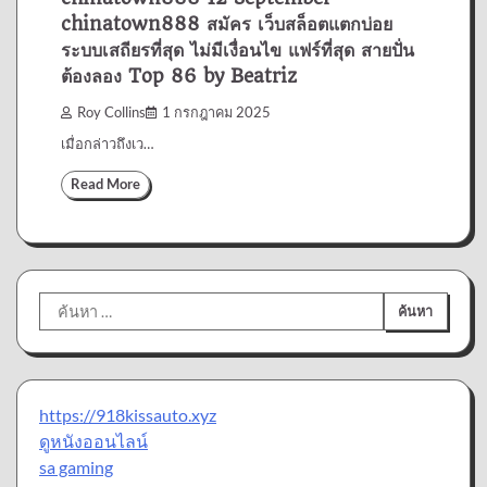
chinatown888 สมัคร เว็บสล็อตแตกบ่อย
ระบบเสถียรที่สุด ไม่มีเงื่อนไข แฟร์ที่สุด สายปั่น
ต้องลอง Top 86 by Beatriz
Roy Collins
1 กรกฎาคม 2025
เมื่อกล่าวถึงเว…
Read More
ค้นหา
สำหรับ:
https://918kissauto.xyz
ดูหนังออนไลน์
sa gaming