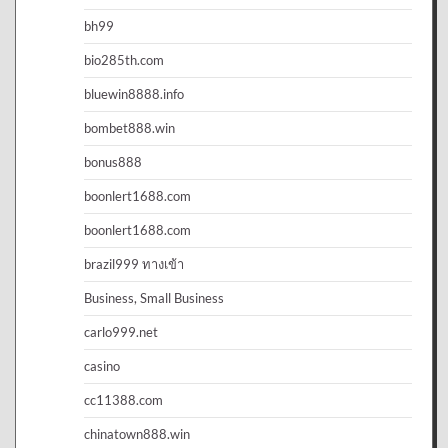
bh99
bio285th.com
bluewin8888.info
bombet888.win
bonus888
boonlert1688.com
boonlert1688.com
brazil999 ทางเข้า
Business, Small Business
carlo999.net
casino
cc11388.com
chinatown888.win