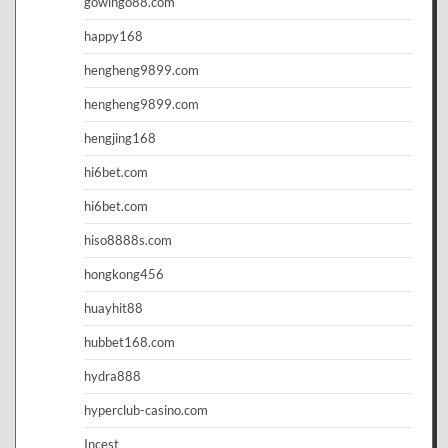
gowingo88.com
happy168
hengheng9899.com
hengheng9899.com
hengjing168
hi6bet.com
hi6bet.com
hiso8888s.com
hongkong456
huayhit88
hubbet168.com
hydra888
hyperclub-casino.com
Incest