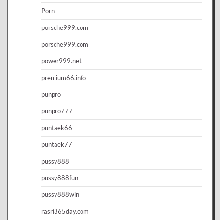
Porn
porsche999.com
porsche999.com
power999.net
premium66.info
punpro
punpro777
puntaek66
puntaek77
pussy888
pussy888fun
pussy888win
rasri365day.com