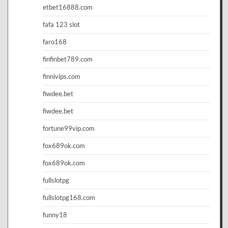
etbet16888.com
fafa 123 slot
faro168
finfinbet789.com
finnivips.com
fiwdee.bet
fiwdee.bet
fortune99vip.com
fox689ok.com
fox689ok.com
fullslotpg
fullslotpg168.com
funny18