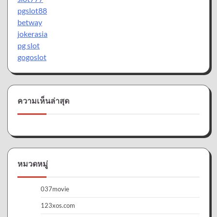
pgslot88
betway
jokerasia
pg slot
gogoslot
ความเห็นล่าสุด
หมวดหมู่
037movie
123xos.com