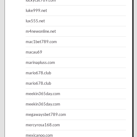
luke999.net
lux555.net
m4newonline.net
mac1bet789.com
macau69
marinapluss.com
mario678.club
mario678.club
meekin365day.com
meekin365day.com
megawaysbet789.com
mercyrosa168.com
mexicanoo.com