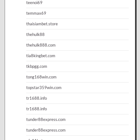
teenoi69
temmax69
thaisiambet.store
thehulk88
thehulk888.com
tia8kingbet.com
tkbpgg.com
tong168win.com
topstar359win.com
tr1688.info
tr1688.info
tunder88express.com
tunder88express.com