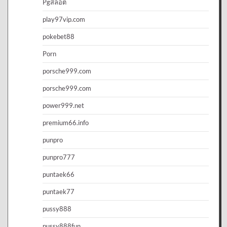
Pgสล็อต
play97vip.com
pokebet88
Porn
porsche999.com
porsche999.com
power999.net
premium66.info
punpro
punpro777
puntaek66
puntaek77
pussy888
pussy888fun