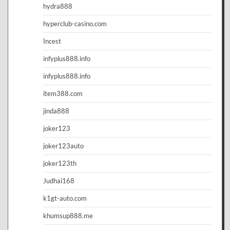
hydra888
hyperclub-casino.com
Incest
infyplus888.info
infyplus888.info
item388.com
jinda888
joker123
joker123auto
joker123th
Judhai168
k1gt-auto.com
khumsup888.me