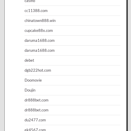
casino
cc11388.com
chinatown888.win
cupcake88x.com
daruma1688.com
daruma1688.com
debet
dgb222hot.com
Doomovie
Doujin
dr888bet.com
dr888bet.com
du2477.com
ek4567.com