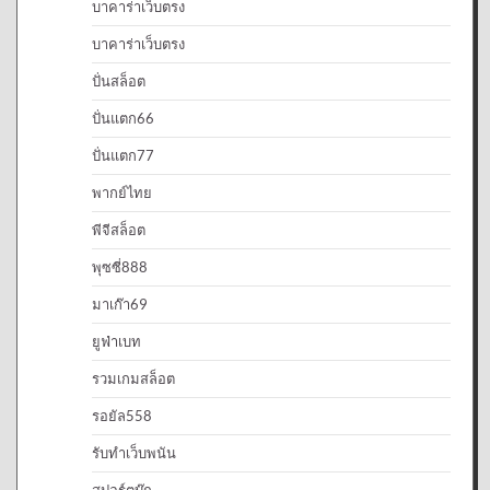
บาคาร่าเว็บตรง
บาคาร่าเว็บตรง
ปั่นสล็อต
ปั่นแตก66
ปั่นแตก77
พากย์ไทย
พีจีสล็อต
พุซซี่888
มาเก๊า69
ยูฟ่าเบท
รวมเกมสล็อต
รอยัล558
รับทำเว็บพนัน
สปอร์ตบุ๊ก