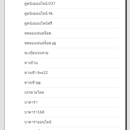
ดูหนังออนไลน์ 037
ดูหนังออนไลน์ 4k
ดูหนังออนไลน์ฟรี
ทดลองเล่นสล็อต
ทดลองเล่นสล็อต pg
ทะเบียนรถสวย
ทางบ้าน
ทางเข้า live22
ทางเข้าpg
บรรยายไทย
บาคาร่า
บาคาร่า168
บาคาร่าออนไลน์