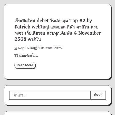
เว็บเปิดใหม่ debet ใหม่ล่าสุด Top 62 by
Patrick webใหญ่ แทงบอล กีฬา คาสิโน ครบ
วงจร เว็บเดียวจบ ครบทุกเดิมพัน 4 November
2568 คาสิโน
Roy Collins
2 ธันวาคม 2025
รีวิวแบบจัดเต็ม…
Read More
ค้นหา
สำหรับ: