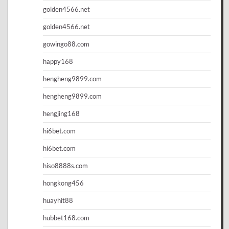
golden4566.net
golden4566.net
gowingo88.com
happy168
hengheng9899.com
hengheng9899.com
hengjing168
hi6bet.com
hi6bet.com
hiso8888s.com
hongkong456
huayhit88
hubbet168.com