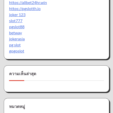
https://allbet24hr.win
https://pgslotth.io
joker 123
slot777
pgslot88
betway
jokerasia
pg slot
gogoslot
ความเห็นล่าสุด
หมวดหมู่