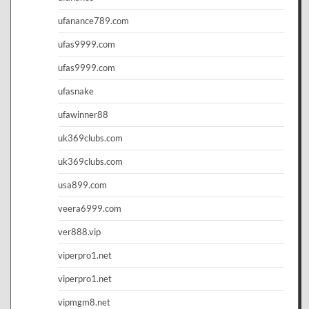
ufanance789.com
ufas9999.com
ufas9999.com
ufasnake
ufawinner88
uk369clubs.com
uk369clubs.com
usa899.com
veera6999.com
ver888.vip
viperpro1.net
viperpro1.net
vipmgm8.net