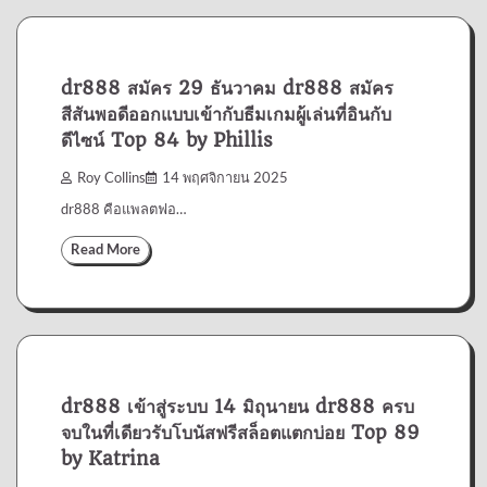
dr888 สมัคร 29 ธันวาคม dr888 สมัคร
สีสันพอดีออกแบบเข้ากับธีมเกมผู้เล่นที่อินกับ
ดีไซน์ Top 84 by Phillis
Roy Collins
14 พฤศจิกายน 2025
dr888 คือแพลตฟอ…
Read More
dr888 เข้าสู่ระบบ 14 มิถุนายน dr888 ครบ
จบในที่เดียวรับโบนัสฟรีสล็อตแตกบ่อย Top 89
by Katrina