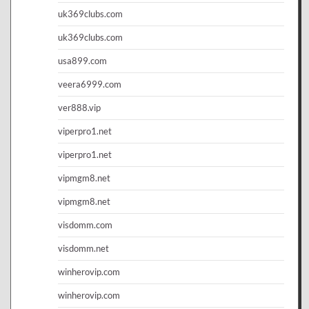
uk369clubs.com
uk369clubs.com
usa899.com
veera6999.com
ver888.vip
viperpro1.net
viperpro1.net
vipmgm8.net
vipmgm8.net
visdomm.com
visdomm.net
winherovip.com
winherovip.com