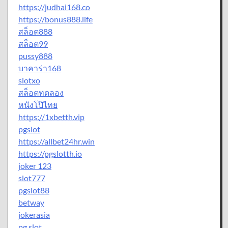
https://judhai168.co
https://bonus888.life
สล็อต888
สล็อต99
pussy888
บาคาร่า168
slotxo
สล็อตทดลอง
หนังโป๊ไทย
https://1xbetth.vip
pgslot
https://allbet24hr.win
https://pgslotth.io
joker 123
slot777
pgslot88
betway
jokerasia
pg slot