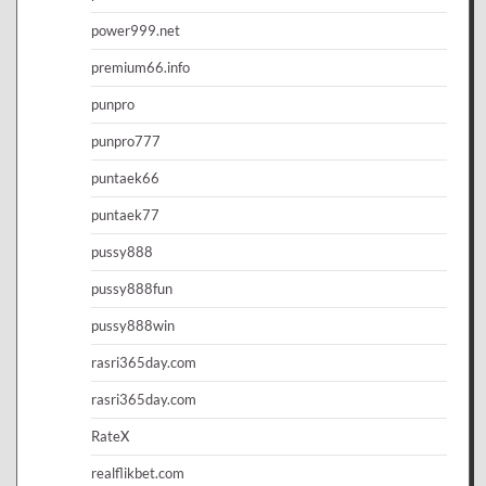
power999.net
premium66.info
punpro
punpro777
puntaek66
puntaek77
pussy888
pussy888fun
pussy888win
rasri365day.com
rasri365day.com
RateX
realflikbet.com