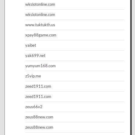
wkslotonline.com
wkslotonline.com
www.tuktukth.us
xpay88game.com
yaibet
yak699.net
yumyum168.com
z5vip.me
zeed1911.com
zeed1911.com
zeus66v2
zeus88new.com
zeus88new.com