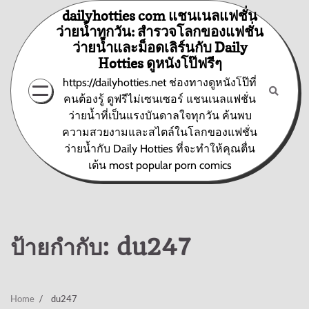
Skip
dailyhotties com แชนเนลแฟชั่น
to
ว่ายน้ำทุกวัน: สำรวจโลกของแฟชั่น
content
ว่ายน้ำและม็อดเลิร์นกับ Daily
Hotties ดูหนังโป๊ฟรีๆ
https://dailyhotties.net ช่องทางดูหนังโป๊ที่
คนต้องรู้ ดูฟรีไม่เซนเซอร์ แชนเนลแฟชั่น
ว่ายน้ำที่เป็นแรงบันดาลใจทุกวัน ค้นพบ
ความสวยงามและสไตล์ในโลกของแฟชั่น
ว่ายน้ำกับ Daily Hotties ที่จะทำให้คุณตื่น
เต้น most popular porn comics
ป้ายกำกับ:
du247
Home
du247