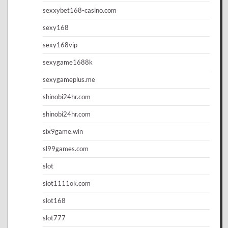
sexxybet168-casino.com
sexy168
sexy168vip
sexygame1688k
sexygameplus.me
shinobi24hr.com
shinobi24hr.com
six9game.win
sl99games.com
slot
slot1111ok.com
slot168
slot777