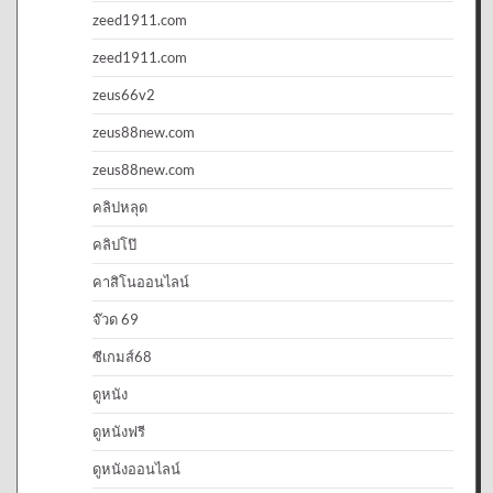
zeed1911.com
zeed1911.com
zeus66v2
zeus88new.com
zeus88new.com
คลิปหลุด
คลิปโป๊
คาสิโนออนไลน์
จ๊วด 69
ซีเกมส์68
ดูหนัง
ดูหนังฟรี
ดูหนังออนไลน์