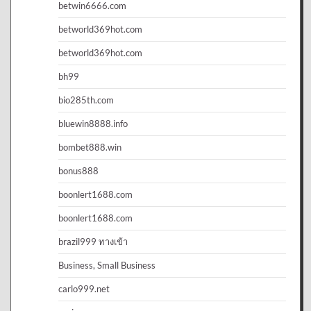
betwin6666.com
betworld369hot.com
betworld369hot.com
bh99
bio285th.com
bluewin8888.info
bombet888.win
bonus888
boonlert1688.com
boonlert1688.com
brazil999 ทางเข้า
Business, Small Business
carlo999.net