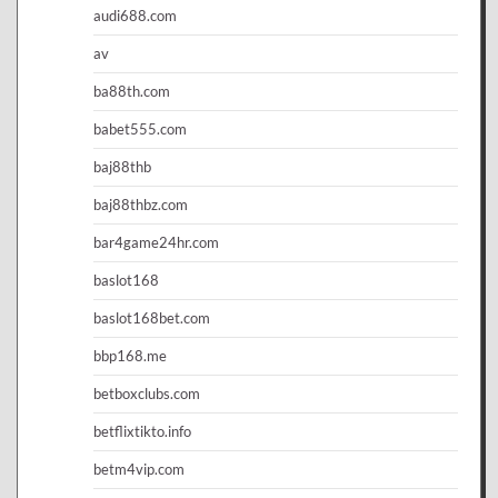
audi688.com
av
ba88th.com
babet555.com
baj88thb
baj88thbz.com
bar4game24hr.com
baslot168
baslot168bet.com
bbp168.me
betboxclubs.com
betflixtikto.info
betm4vip.com