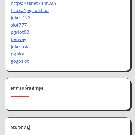
https://allbet24hr.win
https://pgslotth.io
joker 123
slot777
pgslot88
betway
jokerasia
pg slot
gogoslot
ความเห็นล่าสุด
หมวดหมู่