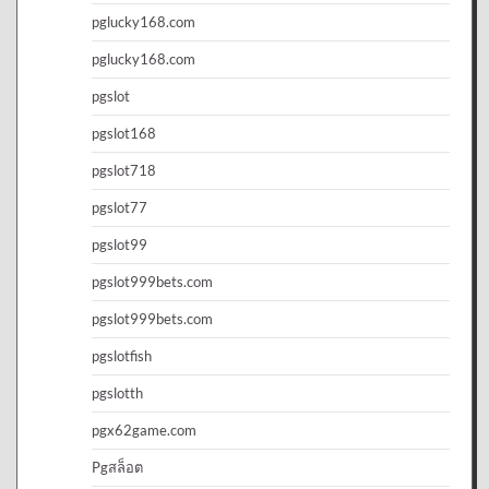
pglucky168.com
pglucky168.com
pgslot
pgslot168
pgslot718
pgslot77
pgslot99
pgslot999bets.com
pgslot999bets.com
pgslotfish
pgslotth
pgx62game.com
Pgสล็อต