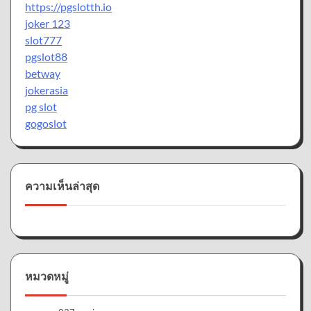
https://pgslotth.io
joker 123
slot777
pgslot88
betway
jokerasia
pg slot
gogoslot
ความเห็นล่าสุด
หมวดหมู่