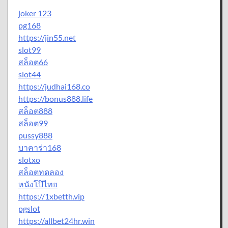
joker 123
pg168
https://jin55.net
slot99
สล็อต66
slot44
https://judhai168.co
https://bonus888.life
สล็อต888
สล็อต99
pussy888
บาคาร่า168
slotxo
สล็อตทดลอง
หนังโป๊ไทย
https://1xbetth.vip
pgslot
https://allbet24hr.win