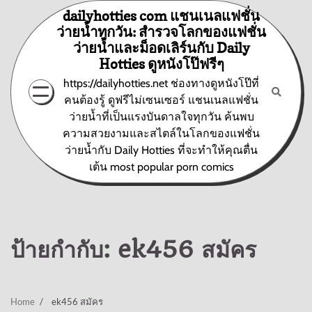
Skip
dailyhotties com แชนเนลแฟชั่น
to
ว่ายน้ำทุกวัน: สำรวจโลกของแฟชั่น
content
ว่ายน้ำและม็อดเลิร์นกับ Daily
Hotties ดูหนังโป๊ฟรีๆ
https://dailyhotties.net ช่องทางดูหนังโป๊ที่
คนต้องรู้ ดูฟรีไม่เซนเซอร์ แชนเนลแฟชั่น
ว่ายน้ำที่เป็นแรงบันดาลใจทุกวัน ค้นพบ
ความสวยงามและสไตล์ในโลกของแฟชั่น
ว่ายน้ำกับ Daily Hotties ที่จะทำให้คุณตื่น
เต้น most popular porn comics
ป้ายกำกับ:
ek456 สมัคร
Home
ek456 สมัคร