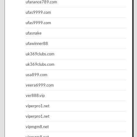
ufanance789.com
ufas9999.com
ufas9999.com
ufasnake
ufawinner88
uk369clubs.com
uk369clubs.com
usa899.com
veera6999.com
ver888.vip
viperpro1.net
viperpro1.net
vipmgm8.net
vipmgm8.net