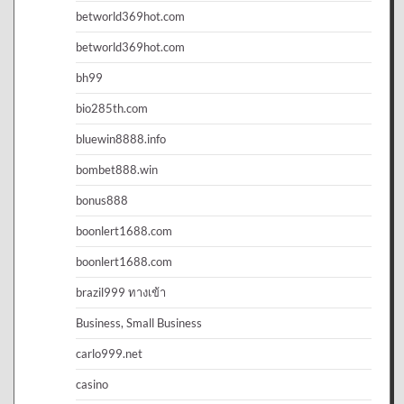
betworld369hot.com
betworld369hot.com
bh99
bio285th.com
bluewin8888.info
bombet888.win
bonus888
boonlert1688.com
boonlert1688.com
brazil999 ทางเข้า
Business, Small Business
carlo999.net
casino