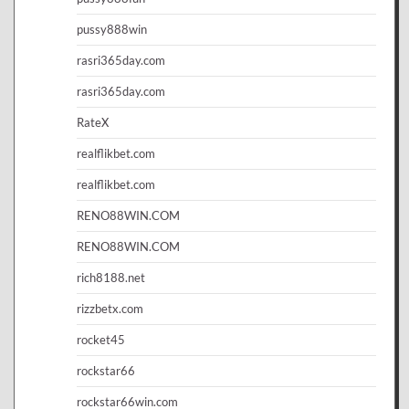
pussy888win
rasri365day.com
rasri365day.com
RateX
realflikbet.com
realflikbet.com
RENO88WIN.COM
RENO88WIN.COM
rich8188.net
rizzbetx.com
rocket45
rockstar66
rockstar66win.com