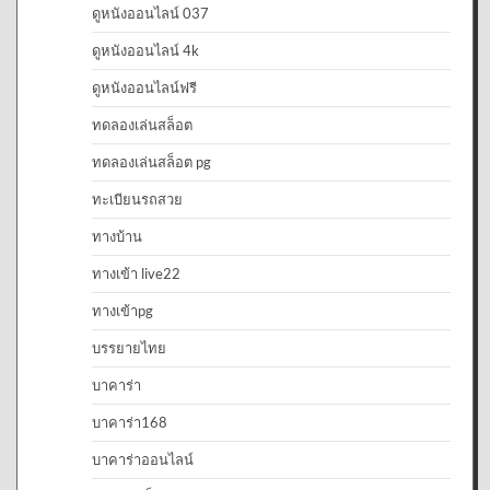
ดูหนังออนไลน์ 037
ดูหนังออนไลน์ 4k
ดูหนังออนไลน์ฟรี
ทดลองเล่นสล็อต
ทดลองเล่นสล็อต pg
ทะเบียนรถสวย
ทางบ้าน
ทางเข้า live22
ทางเข้าpg
บรรยายไทย
บาคาร่า
บาคาร่า168
บาคาร่าออนไลน์