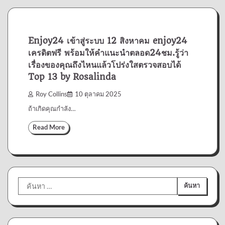
Enjoy24 เข้าสู่ระบบ 12 สิงหาคม enjoy24
เครดิตฟรี พร้อมให้คำแนะนำตลอด24ชม.รู้ว่า
เรื่องของคุณถึงไหนแล้วโปร่งใสตรวจสอบได้
Top 13 by Rosalinda
Roy Collins
10 ตุลาคม 2025
ถ้าเกิดคุณกำลัง…
Read More
ค้นหา
สำหรับ: