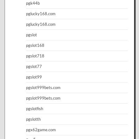
pgk44b
pglucky168.com
pglucky168.com
pgslot
pgslot168
pgslot718
pgslot77
pgslot99
pgslot999bets.com
pgslot999bets.com
pgslotfish
pgslotth
pgx62game.com