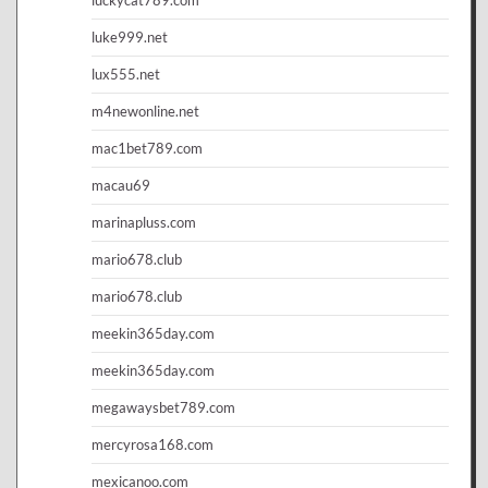
luke999.net
lux555.net
m4newonline.net
mac1bet789.com
macau69
marinapluss.com
mario678.club
mario678.club
meekin365day.com
meekin365day.com
megawaysbet789.com
mercyrosa168.com
mexicanoo.com