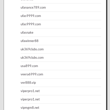
ufanance789.com
ufas9999.com
ufas9999.com
ufasnake
ufawinner88
uk369clubs.com
uk369clubs.com
usa899.com
veera6999.com
ver888.vip
viperpro1.net
viperpro1.net
vipmgm8.net