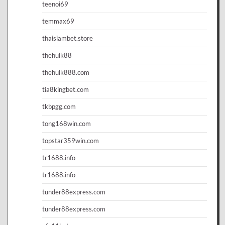
teenoi69
temmax69
thaisiambet.store
thehulk88
thehulk888.com
tia8kingbet.com
tkbpgg.com
tong168win.com
topstar359win.com
tr1688.info
tr1688.info
tunder88express.com
tunder88express.com