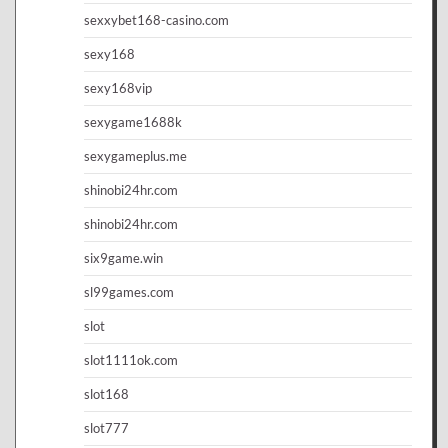
sexxybet168-casino.com
sexy168
sexy168vip
sexygame1688k
sexygameplus.me
shinobi24hr.com
shinobi24hr.com
six9game.win
sl99games.com
slot
slot1111ok.com
slot168
slot777