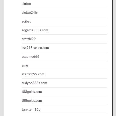
slotxo
slotxo24hr
soibet
sqgame555s.com
sretthi99
ssc915casino.com
ssgame666
ssru
starrich99.com
sudyod888s.com
t88golds.com
t88golds.com
tangtem168