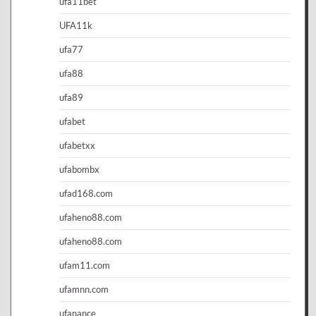
ufa11bet
UFA11k
ufa77
ufa88
ufa89
ufabet
ufabetxx
ufabombx
ufad168.com
ufaheno88.com
ufaheno88.com
ufam11.com
ufamnn.com
ufanance