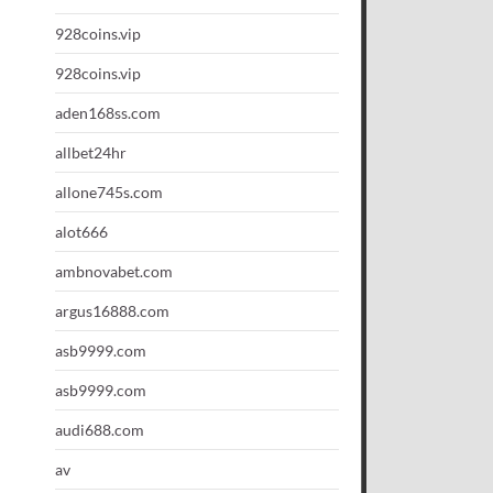
928coins.vip
928coins.vip
aden168ss.com
allbet24hr
allone745s.com
alot666
ambnovabet.com
argus16888.com
asb9999.com
asb9999.com
audi688.com
av