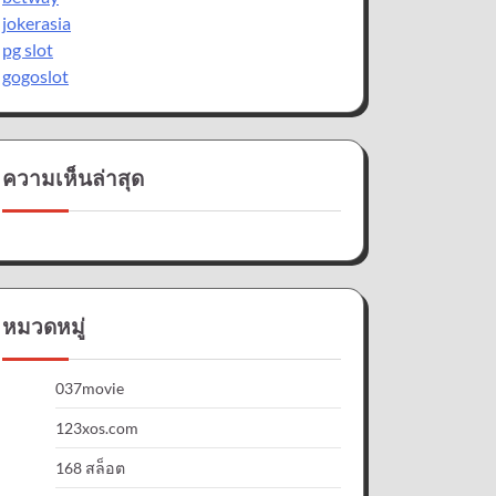
jokerasia
pg slot
gogoslot
ความเห็นล่าสุด
หมวดหมู่
037movie
123xos.com
168 สล็อต