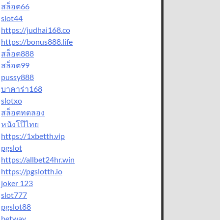
สล็อต66
slot44
https://judhai168.co
https://bonus888.life
สล็อต888
สล็อต99
pussy888
บาคาร่า168
slotxo
สล็อตทดลอง
หนังโป๊ไทย
https://1xbetth.vip
pgslot
https://allbet24hr.win
https://pgslotth.io
joker 123
slot777
pgslot88
betway