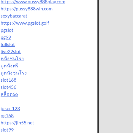
https://www.pussy888play.com
https://pussy888win.com
sexybaccarat
https://www.pgslot.golf
pgslot
pg99
fullslot
live22slot
หนังชนโรง
ดูหนังฟรี
ดูหนังชนโรง
slot168
slot456
สล็อต66
joker 123
pg168
https://jin55.net
slot99