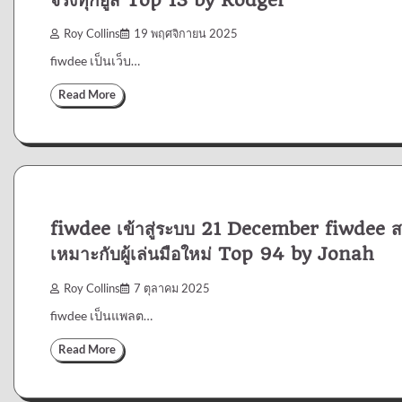
Roy Collins
19 พฤศจิกายน 2025
fiwdee เป็นเว็บ…
Read More
fiwdee เข้าสู่ระบบ 21 December fiwdee สม
เหมาะกับผู้เล่นมือใหม่ Top 94 by Jonah
Roy Collins
7 ตุลาคม 2025
fiwdee เป็นแพลต…
Read More