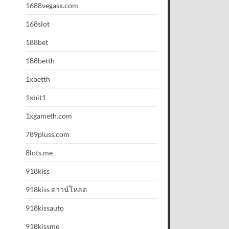
1688vegasx.com
168slot
188bet
188betth
1xbetth
1xbit1
1xgameth.com
789pluss.com
8lots.me
918kiss
918kiss ดาวน์โหลด
918kissauto
918kissme