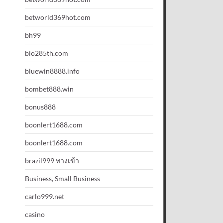
betworld369hot.com
bh99
bio285th.com
bluewin8888.info
bombet888.win
bonus888
boonlert1688.com
boonlert1688.com
brazil999 ทางเข้า
Business, Small Business
carlo999.net
casino