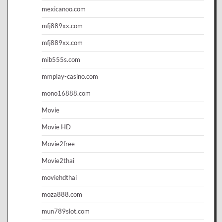
mexicanoo.com
mfj889xx.com
mfj889xx.com
mib555s.com
mmplay-casino.com
mono16888.com
Movie
Movie HD
Movie2free
Movie2thai
moviehdthai
moza888.com
mun789slot.com