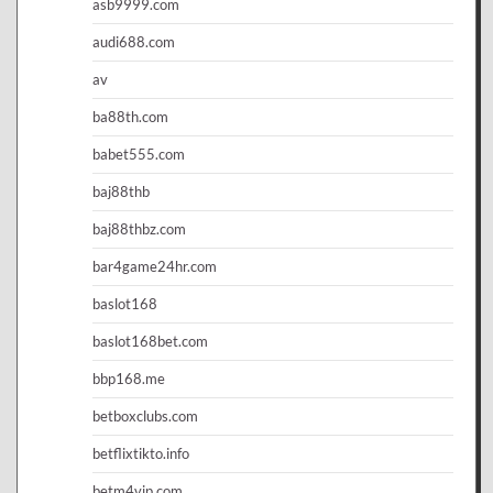
asb9999.com
audi688.com
av
ba88th.com
babet555.com
baj88thb
baj88thbz.com
bar4game24hr.com
baslot168
baslot168bet.com
bbp168.me
betboxclubs.com
betflixtikto.info
betm4vip.com