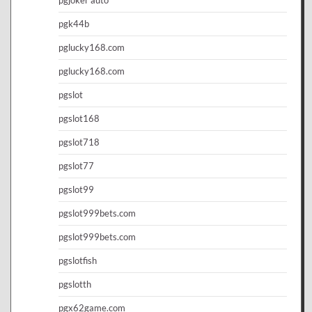
pgk44b
pglucky168.com
pglucky168.com
pgslot
pgslot168
pgslot718
pgslot77
pgslot99
pgslot999bets.com
pgslot999bets.com
pgslotfish
pgslotth
pgx62game.com