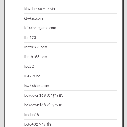
kingdom66 ทางเข้า
ktv4sd.com
lalikabetsgame.com
lion123
lionth168.com
lionth168.com
live22
live22slot
lnw365bet.com
lockdown168 เข้าสู่ระบบ
lockdown168 เข้าสู่ระบบ
london45
lotto432 ทางเข้า