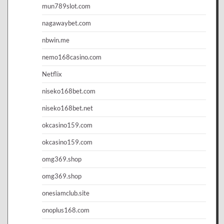
mun789slot.com
nagawaybet.com
nbwin.me
nemo168casino.com
Netflix
niseko168bet.com
niseko168bet.net
okcasino159.com
okcasino159.com
omg369.shop
omg369.shop
onesiamclub.site
onoplus168.com