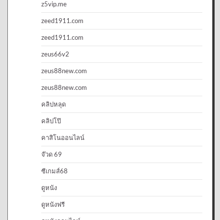
z5vip.me
zeed1911.com
zeed1911.com
zeus66v2
zeus88new.com
zeus88new.com
คลิปหลุด
คลิปโป๊
คาสิโนออนไลน์
จ๊วด 69
ซีเกมส์68
ดูหนัง
ดูหนังฟรี