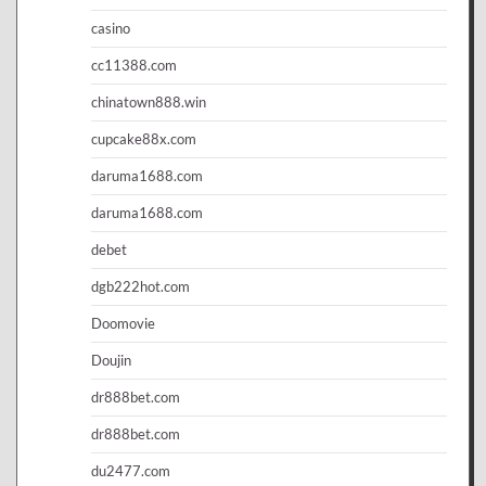
casino
cc11388.com
chinatown888.win
cupcake88x.com
daruma1688.com
daruma1688.com
debet
dgb222hot.com
Doomovie
Doujin
dr888bet.com
dr888bet.com
du2477.com