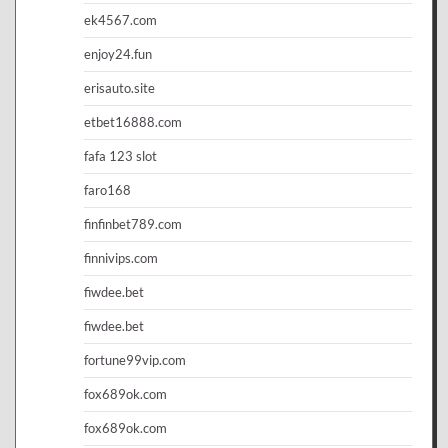
ek4567.com
enjoy24.fun
erisauto.site
etbet16888.com
fafa 123 slot
faro168
finfinbet789.com
finnivips.com
fiwdee.bet
fiwdee.bet
fortune99vip.com
fox689ok.com
fox689ok.com