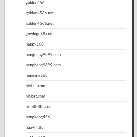
golden456
golden4566.net
golden4566.net
gowingo88.com
happy168
hengheng9899.com
hengheng9899.com
hengjing168
hi6bet.com
hi6bet.com
hiso8888s.com
hongkong456
huayhit88