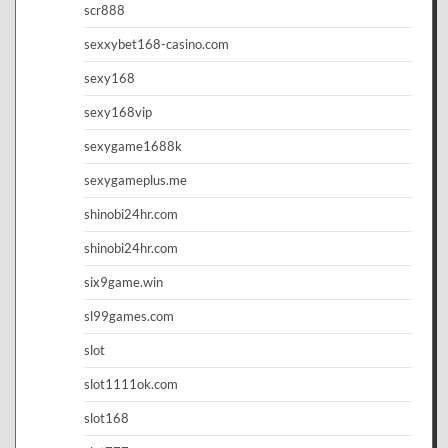
scr888
sexxybet168-casino.com
sexy168
sexy168vip
sexygame1688k
sexygameplus.me
shinobi24hr.com
shinobi24hr.com
six9game.win
sl99games.com
slot
slot1111ok.com
slot168