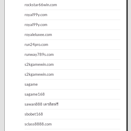
rockstar66win.com
royal99y.com
royal99y.com
royaleluxee.com
run24pro.com
runway789s.com
s2kgamewin.com
s2kgamewin.com
sagame
sagame168
sawan888 เครดิตฟรี
sbobet168
sclass8888.com