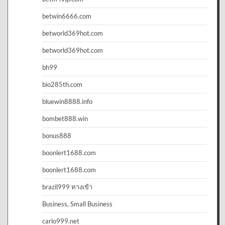
betwin6666.com
betworld369hot.com
betworld369hot.com
bh99
bio285th.com
bluewin8888.info
bombet888.win
bonus888
boonlert1688.com
boonlert1688.com
brazil999 ทางเข้า
Business, Small Business
carlo999.net