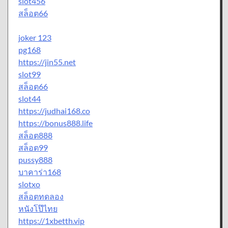
slot456
สล็อต66
joker 123
pg168
https://jin55.net
slot99
สล็อต66
slot44
https://judhai168.co
https://bonus888.life
สล็อต888
สล็อต99
pussy888
บาคาร่า168
slotxo
สล็อตทดลอง
หนังโป๊ไทย
https://1xbetth.vip