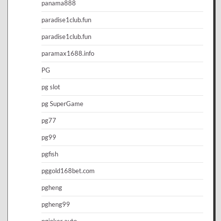
panama888
paradise1club.fun
paradise1club.fun
paramax1688.info
PG
pg slot
pg SuperGame
pg77
pg99
pgfish
pggold168bet.com
pgheng
pgheng99
pgjoker auto